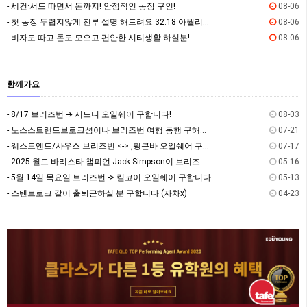
- 세컨·서드 따면서 돈까지! 안정적인 농장 구인!
08-06
- 첫 농장 두렵지않게 전부 설명 해드려요 32.18 아월리잡!
08-06
- 비자도 따고 돈도 모으고 편안한 시티생활 하실분!
08-06
함께가요
- 8/17 브리즈번 ➔ 시드니 오일쉐어 구합니다!
08-03
- 노스스트랜드브로크섬이나 브리즈번 여행 동행 구해요~
07-21
- 웨스트엔드/사우스 브리즈번 <-> ,핑큰바 오일쉐어 구합니다
07-17
- 2025 월드 바리스타 챔피언 Jack Simpson이 브리즈번에 옵니다! - The Hi…
05-16
- 5월 14일 목요일 브리즈번 -> 킬코이 오일쉐어 구합니다
05-13
- 스탠브로크 같이 출퇴근하실 분 구합니다 (자차x)
04-23