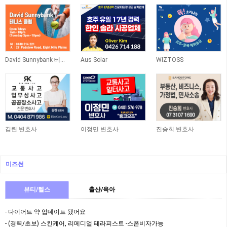
David Sunnybank 테니스 클럽
Aus Solar
WIZTOSS
김린 변호사
이정민 변호사
진승희 변호사
미즈썬
뷰티/헬스
출산/육아
- 다이어트 약 업데이트 됐어요
- (경력/초보) 스킨케어, 리메디얼 테라피스트 -스폰비자가능