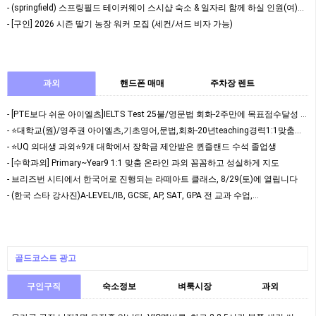
- (springfield) 스프링필드 테이커웨이 스시샵 숙소 & 일자리 함께 하실 인원(여)…
- [구인] 2026 시즌 딸기 농장 워커 모집 (세컨/서드 비자 가능)
과외
핸드폰 매매
주차장 렌트
- [PTE보다 쉬운 아이엘츠]IELTS Test 25불/영문법 회화-2주만에 목표점수달성 돈…
- ⭐대학교(원)/영주권 아이엘츠,기초영어,문법,회화-20년teaching경력1:1맞춤과외⭐
- ⭐️UQ 의대생 과외⭐️9개 대학에서 장학금 제안받은 퀸즐랜드 수석 졸업생
- [수학과외] Primary~Year9 1:1 맞춤 온라인 과외 꼼꼼하고 성실하게 지도
- 브리즈번 시티에서 한국어로 진행되는 라떼아트 클래스, 8/29(토)에 열립니다
- (한국 스타 강사진)A-LEVEL/IB, GCSE, AP, SAT, GPA 전 교과 수업,…
골드코스트 광고
구인구직
숙소정보
벼룩시장
과외