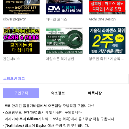
Klover property
다니엘 모터스
Archi One Design
견인서비스
마일스톤 회계법인
영주권 학위 / 기술직 라이센스 최소2주안에 받기! (요리, 페인팅, 용접, 차일드케어 등…
브리즈번 광고
구인구직
숙소정보
벼룩시장
- 코리안치킨 울릉가바점에서 오픈담당 주방직원 구합니다~!
- 스프링우드 Hwaro92 홀서버 및 바텐더 구인합니다
- 이자카야 쿠라 (Milton기차역 도보3분 위치)에서 홀 / 주방 직원 구합니다
- (Northlakes) 밥보이 Bapboi 에서 주방 직원 구인합니다.