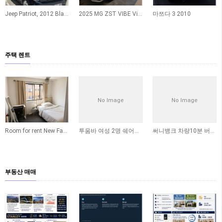
Jeep Patriot, 2012 Black
2025 MG ZST VIBE Vibe 1.5L Petrol Auto White 판매합니다…
마쯔다 3 2010
주택 렌트
No Image
No Image
Room for rent New Farm
투움바 여성 2명 쉐어룸 구해요
써니뱅크 차량10분 버스12분 칼럼베일 쉐어생구합니다
부동산 매매