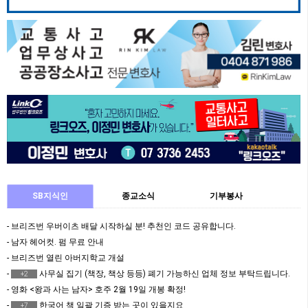
SB지식인
종교소식
기부봉사
- 브리즈번 우버이츠 배달 시작하실 분! 추천인 코드 공유합니다.
- 남자 헤어컷. 펌 무료 안내
- 브리즈번 열린 아버지학교 개설
-
사무실 집기 (책장, 책상 등등) 폐기 가능하신 업체 정보 부탁드립니다.
+2
- 영화 <왕과 사는 남자> 호주 2월 19일 개봉 확정!
-
한국어 책 일괄 기증 받는 곳이 있을지요
+7