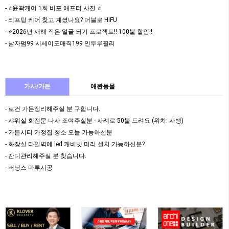
- ⭐️윤곽케어 1회 비포 애프터 사진 ⭐️
- 리프팅 케어 찾고 계셨나요? 더블로 HIFU
- ⭐️2026년 새해 작은 얼굴 되기 프로젝트!! 100불 할인!!
- 남자펌99 시세이도매직199 인두루필리
가사/가든
애완동물
- 로건 가든정리해주실 분 구합니다.
- 샤워실 회전문 나사 조여주실분 - 사례로 50불 드려요 (위치: 사뱅)
- 가든시티 가정집 청소 오늘 가능하신분
- 화장실 타일벽에 led 캐비넷 미러 설치 가능하신분?
- 잔디관리해주실 분 찾습니다.
- 버닝스 마루시공