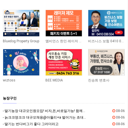
Bluedog Property Group
엠비언스 한인 레이저 클리닉
비즈니스 보험 0410 038 554
wiztoss
BEE MEDIA
진승희 변호사
농장구인
- 딸기농장 대규모인원모집! 비자,돈,바로일가능! 함께하실분!
08-06
- 늙크크영크크 대규모채용@아월리+a 벌어가는 초대형팜@숙소제공@비자가능
08-06
- 딸기는 번다버그가 좋다 그러더라고
08-06