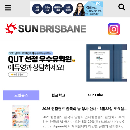
Toggl
Toggle
naviga
navigation
교민뉴스
한글학교
SunTube
2026 퀸즐랜드 한국의 날 행사 안내 - 8월22일 토요일/브리즈번 King George…
2026 퀸즐랜드 한국의 날행사 안내퀸즐랜드 한인회가 주최
하는 한국의 날 행사가 오는 8월 22일(토) ​브리즈번 King G
eorge Square에서 개최됩니다.다양한 공연과 문화행사,