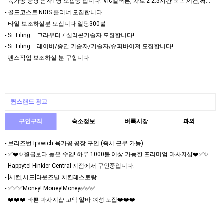
- 육가공 공장 남자1명 모집중 입니다. VIC멜버른, 차로 2-2.5시간 북쪽 세컨,써드 가…
- 골드코스트 NDIS 클리너 모집합니다.
- 타일 보조하실분 모십니다 일당300불
- Si Tiling – 그라우터 / 실리콘기술자 모집합니다!
- Si Tiling – 레이버/중간 기술자/기술자/슈퍼바이져 모집합니다!
- 펜스작업 보조하실 분 구합니다
퀸스랜드 광고
구인구직
숙소정보
벼룩시장
과외
- 브리즈번 Ipswich 육가공 공장 구인 (즉시 근무 가능)
- ✅❤️✨월급보다 높은 수입! 하루 1000불 이상 가능한 프리미엄 마사지샵❤️✅✨
- Happytel Hinkler Central 지점에서 구인중입니다.
- [세컨,서드]타운즈빌 치킨레스토랑
- ✅✅✅Money! Money!Money✅✅✅
- ❤️❤️❤️ 바쁜 마사지샵 고액 알바 여성 모집❤️❤️❤️