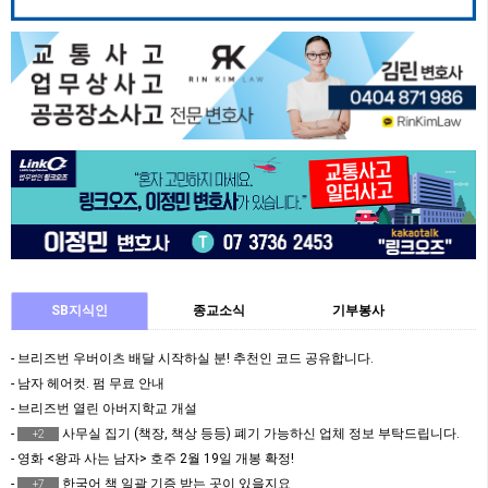
SB지식인
종교소식
기부봉사
- 브리즈번 우버이츠 배달 시작하실 분! 추천인 코드 공유합니다.
- 남자 헤어컷. 펌 무료 안내
- 브리즈번 열린 아버지학교 개설
-
사무실 집기 (책장, 책상 등등) 폐기 가능하신 업체 정보 부탁드립니다.
+2
- 영화 <왕과 사는 남자> 호주 2월 19일 개봉 확정!
-
한국어 책 일괄 기증 받는 곳이 있을지요
+7