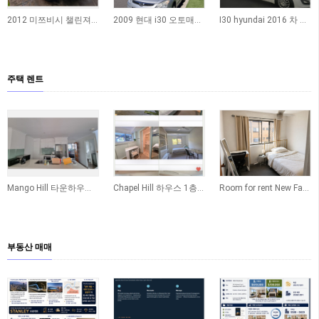
2012 미쯔비시 챌린져 4x4 자동 디젤 4기통 (RWC & REGO), 18만km
2009 현대 i30 오토매틱 실버 판매합니다 | $5,200
I30 hyundai 2016 차 팝니다!
주택 렌트
Mango Hill 타운하우스 렌트 (즉시가능 ~ 12.6. (일부가능) / 전체 or 방…
Chapel Hill 하우스 1층 독방 2개 쉐어생 구합니다 (비흡연 / 빌 포함)
Room for rent New Farm
부동산 매매