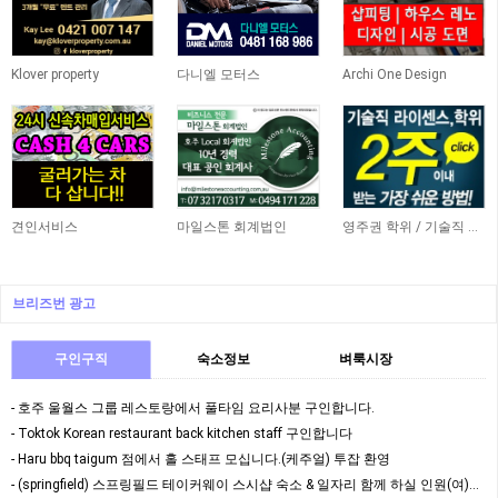
Klover property
다니엘 모터스
Archi One Design
견인서비스
마일스톤 회계법인
영주권 학위 / 기술직 라이센스 최소2주안에 받기! (요리, 페인팅, 용접, 차일드케어 등…
브리즈번 광고
구인구직
숙소정보
벼룩시장
- 호주 울월스 그룹 레스토랑에서 풀타임 요리사분 구인합니다.
- Toktok Korean restaurant back kitchen staff 구인합니다
- Haru bbq taigum 점에서 홀 스태프 모십니다.(케주얼) 투잡 환영
- (springfield) 스프링필드 테이커웨이 스시샵 숙소 & 일자리 함께 하실 인원(여)…