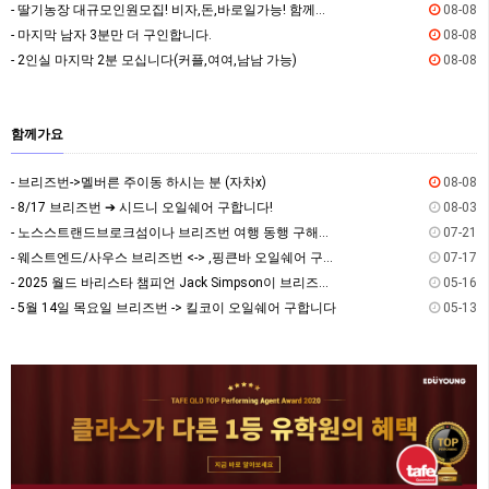
- 딸기농장 대규모인원모집! 비자,돈,바로일가능! 함께하실분!
08-08
- 마지막 남자 3분만 더 구인합니다.
08-08
- 2인실 마지막 2분 모십니다(커플,여여,남남 가능)
08-08
함께가요
- 브리즈번->멜버른 주이동 하시는 분 (자차x)
08-08
- 8/17 브리즈번 ➔ 시드니 오일쉐어 구합니다!
08-03
- 노스스트랜드브로크섬이나 브리즈번 여행 동행 구해요~
07-21
- 웨스트엔드/사우스 브리즈번 <-> ,핑큰바 오일쉐어 구합니다
07-17
- 2025 월드 바리스타 챔피언 Jack Simpson이 브리즈번에 옵니다! - The Hi…
05-16
- 5월 14일 목요일 브리즈번 -> 킬코이 오일쉐어 구합니다
05-13