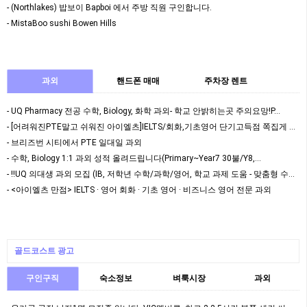
- (Northlakes) 밥보이 Bapboi 에서 주방 직원 구인합니다.
- MistaBoo sushi Bowen Hills
과외
핸드폰 매매
주차장 렌트
- UQ Pharmacy 전공 수학, Biology, 화학 과외- 학교 안밝히는곳 주의요망!P…
- [어려워진PTE말고 쉬워진 아이엘츠]IELTS/회화,기초영어 단기고득점 쪽집게 맞춤 과외
- 브리즈번 시티에서 PTE 일대일 과외
- 수학, Biology 1:1 과외 성적 올려드립니다(Primary~Year7 30불/Y8,…
- ‼️UQ 의대생 과외 모집 (IB, 저학년 수학/과학/영어, 학교 과제 도움 - 맞춤형 수…
- <아이엘츠 만점> IELTS · 영어 회화 · 기초 영어 · 비즈니스 영어 전문 과외
골드코스트 광고
구인구직
숙소정보
벼룩시장
과외