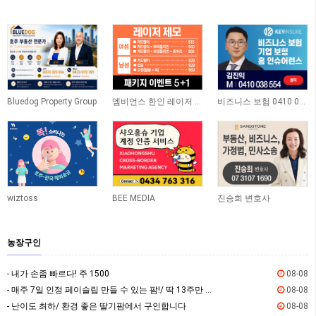
Bluedog Property Group
엠비언스 한인 레이저 클리닉
비즈니스 보험 0410 038 554
wiztoss
BEE MEDIA
진승희 변호사
농장구인
- 내가 손좀 빠르다! 주 1500
08-08
- 매주 7일 인정 페이슬립 만들 수 있는 팜!/ 딱 13주만 하세요
08-08
- 난이도 최하/ 환경 좋은 딸기팜에서 구인합니다
08-08