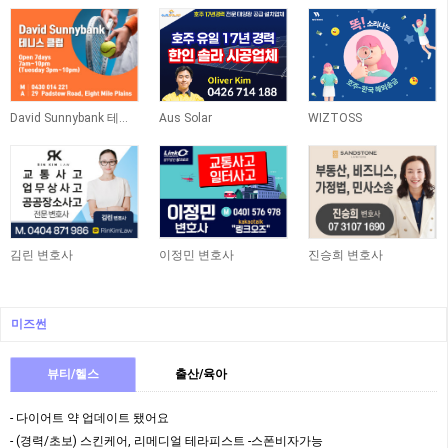
David Sunnybank 테니스 클럽
Aus Solar
WIZTOSS
김린 변호사
이정민 변호사
진승희 변호사
미즈썬
뷰티/헬스
출산/육아
- 다이어트 약 업데이트 됐어요
- (경력/초보) 스킨케어, 리메디얼 테라피스트 -스폰비자가능