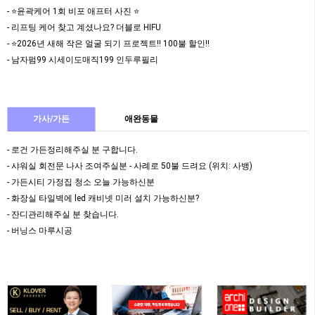
- ⭐️윤곽케어 1회 비포 애프터 사진 ⭐️
- 리프팅 케어 찾고 계셨나요? 더블로 HIFU
- ⭐️2026년 새해 작은 얼굴 되기 프로젝트!! 100불 할인!!
- 남자펌99 시세이도매직199 인두루필리
가사/가든
애완동물
- 로건 가든정리해주실 분 구합니다.
- 샤워실 회전문 나사 조여주실분 - 사례로 50불 드려요 (위치: 사뱅)
- 가든시티 가정집 청소 오늘 가능하신분
- 화장실 타일벽에 led 캐비넷 미러 설치 가능하신분?
- 잔디관리해주실 분 찾습니다.
- 버닝스 마루시공