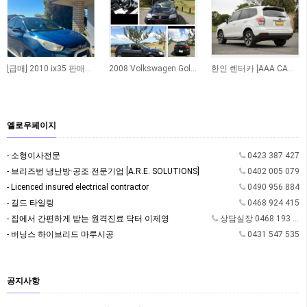
[급매] 2010 ix35 판매합니다
2008 Volkswagen Golf TDI Automatic
한인 렌터카 [AAA CAR RENTAL]
옐로우페이지
- 소형이사전문
0423 387 427
- 브리즈번 냉난방·공조 전문기업 [A.R.E. SOLUTIONS]
0402 005 079
- Licenced insured electrical contractor
0490 956 884
- 길드 타일링
0468 924 415
- 집에서 간편하게 받는 원격진료 닥터 이제영
상담실장 0468 193 362
- 버닝스 하이브리드 마루시공
0431 547 535
공지사항