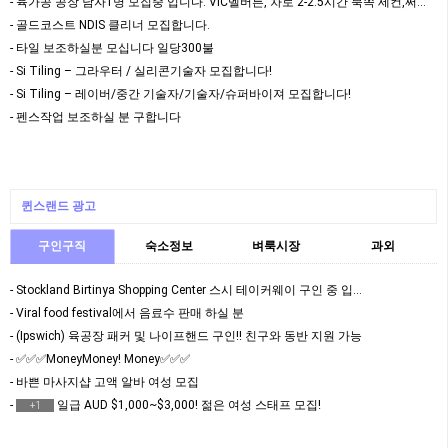
- 육가공 공장 남자1명 모집중 입니다. VIC멜버른, 차로 2-2.5시간 북쪽 세컨,써드 가…
- 골드코스트 NDIS 클리너 모집합니다.
- 타일 보조하실분 모십니다 일당300불
- Si Tiling – 그라우터 / 실리콘기술자 모집합니다!
- Si Tiling – 레이버/중간 기술자/기술자/슈퍼바이져 모집합니다!
- 펜스작업 보조하실 분 구합니다
퀸스랜드 광고
구인구직
숙소정보
벼룩시장
과외
- Stockland Birtinya Shopping Center 스시 테이커웨이 구인 중 입…
- Viral food festival에서 음료수 판매 하실 분
- (Ipswich) 육공장 패커 및 나이프핸드 구인!! 친구와 동반 지원 가능
- ✅✅✅MoneyMoney! Money✅✅✅
- 바쁜 마사지샵 고액 알바 여성 모집
-
일급 AUD $1,000~$3,000! 젊은 여성 스태프 모집!
+1