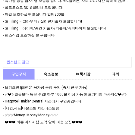
- 육가공 공장 남자1명 모집중 입니다. VIC멜버른, 차로 2-2.5시간 북쪽 세컨,써드 가…
- 골드코스트 NDIS 클리너 모집합니다.
- 타일 보조하실분 모십니다 일당300불
- Si Tiling – 그라우터 / 실리콘기술자 모집합니다!
- Si Tiling – 레이버/중간 기술자/기술자/슈퍼바이져 모집합니다!
- 펜스작업 보조하실 분 구합니다
퀸스랜드 광고
구인구직
숙소정보
벼룩시장
과외
- 브리즈번 Ipswich 육가공 공장 구인 (즉시 근무 가능)
- ✅❤️✨월급보다 높은 수입! 하루 1000불 이상 가능한 프리미엄 마사지샵❤️✅✨
- Happytel Hinkler Central 지점에서 구인중입니다.
- [세컨,서드]타운즈빌 치킨레스토랑
- ✅✅✅Money! Money!Money✅✅✅
- ❤️❤️❤️ 바쁜 마사지샵 고액 알바 여성 모집❤️❤️❤️