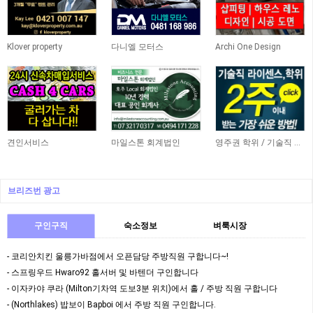
Klover property
다니엘 모터스
Archi One Design
견인서비스
마일스톤 회계법인
영주권 학위 / 기술직 라이센스 최소2주안에 받기! (요리, 페인팅, 용접, 차일드케어 등…
브리즈번 광고
구인구직
숙소정보
벼룩시장
- 코리안치킨 울릉가바점에서 오픈담당 주방직원 구합니다~!
- 스프링우드 Hwaro92 홀서버 및 바텐더 구인합니다
- 이자카야 쿠라 (Milton기차역 도보3분 위치)에서 홀 / 주방 직원 구합니다
- (Northlakes) 밥보이 Bapboi 에서 주방 직원 구인합니다.