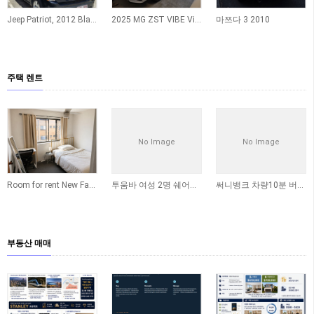
Jeep Patriot, 2012 Black
2025 MG ZST VIBE Vibe 1.5L Petrol Auto White 판매합니다…
마쯔다 3 2010
주택 렌트
No Image
No Image
Room for rent New Farm
투움바 여성 2명 쉐어룸 구해요
써니뱅크 차량10분 버스12분 칼럼베일 쉐어생구합니다
부동산 매매