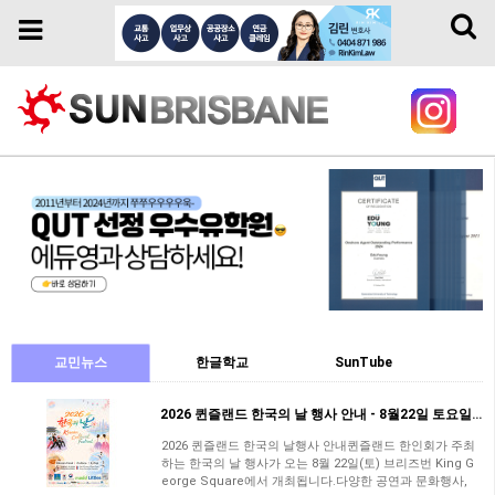
Toggl
Toggle
naviga
navigation
교민뉴스
한글학교
SunTube
2026 퀸즐랜드 한국의 날 행사 안내 - 8월22일 토요일/브리즈번 King George…
2026 퀸즐랜드 한국의 날행사 안내퀸즐랜드 한인회가 주최
하는 한국의 날 행사가 오는 8월 22일(토) ​브리즈번 King G
eorge Square에서 개최됩니다.다양한 공연과 문화행사,