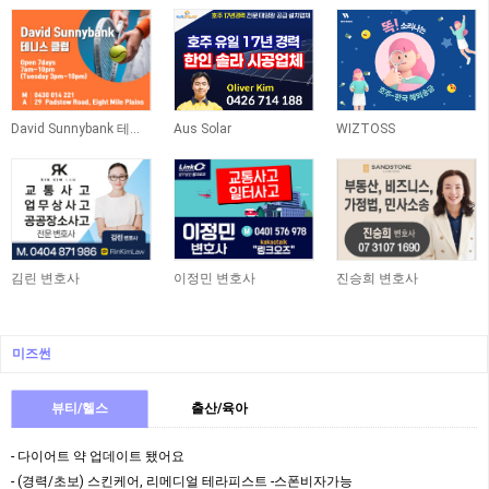
David Sunnybank 테니스 클럽
Aus Solar
WIZTOSS
김린 변호사
이정민 변호사
진승희 변호사
미즈썬
뷰티/헬스
출산/육아
- 다이어트 약 업데이트 됐어요
- (경력/초보) 스킨케어, 리메디얼 테라피스트 -스폰비자가능