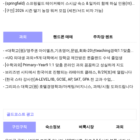
- (springfield) 스프링필드 테이커웨이 스시샵 숙소 & 일자리 함께 하실 인원(여)…
- [구인] 2026 시즌 딸기 농장 워커 모집 (세컨/서드 비자 가능)
과외
핸드폰 매매
주차장 렌트
- ⭐대학교(원)/영주권 아이엘츠,기초영어,문법,회화-20년teaching경력1:1맞춤과외⭐
- ⭐️UQ 의대생 과외⭐️9개 대학에서 장학금 제안받은 퀸즐랜드 수석 졸업생
- [수학과외] Primary~Year9 1:1 맞춤 온라인 과외 꼼꼼하고 성실하게 지도
- 브리즈번 시티에서 한국어로 진행되는 라떼아트 클래스, 8/29(토)에 열립니다
- (한국 스타 강사진)A-LEVEL/IB, GCSE, AP, SAT, GPA 전 교과 수업,…
- 그리피스 대학교(원) 호텔경영학과/마케팅/비지니스, 과제/시험 도와드립니다
골드코스트 광고
구인구직
숙소정보
벼룩시장
과외