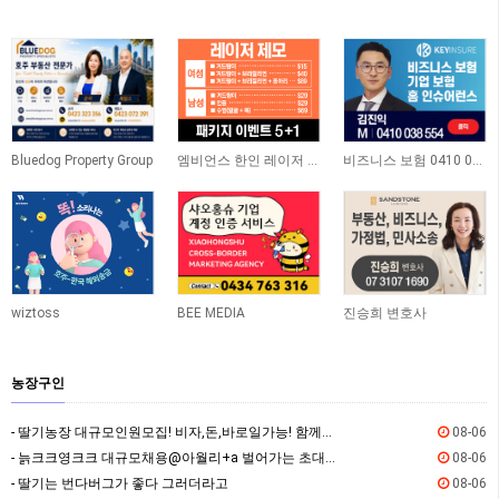
Bluedog Property Group
엠비언스 한인 레이저 클리닉
비즈니스 보험 0410 038 554
wiztoss
BEE MEDIA
진승희 변호사
농장구인
- 딸기농장 대규모인원모집! 비자,돈,바로일가능! 함께하실분!
08-06
- 늙크크영크크 대규모채용@아월리+a 벌어가는 초대형팜@숙소제공@비자가능
08-06
- 딸기는 번다버그가 좋다 그러더라고
08-06