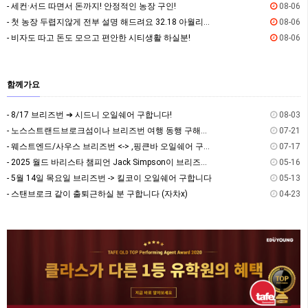
- 세컨·서드 따면서 돈까지! 안정적인 농장 구인!
08-06
- 첫 농장 두렵지않게 전부 설명 해드려요 32.18 아월리잡!
08-06
- 비자도 따고 돈도 모으고 편안한 시티생활 하실분!
08-06
함께가요
- 8/17 브리즈번 ➔ 시드니 오일쉐어 구합니다!
08-03
- 노스스트랜드브로크섬이나 브리즈번 여행 동행 구해요~
07-21
- 웨스트엔드/사우스 브리즈번 <-> ,핑큰바 오일쉐어 구합니다
07-17
- 2025 월드 바리스타 챔피언 Jack Simpson이 브리즈번에 옵니다! - The Hi…
05-16
- 5월 14일 목요일 브리즈번 -> 킬코이 오일쉐어 구합니다
05-13
- 스탠브로크 같이 출퇴근하실 분 구합니다 (자차x)
04-23