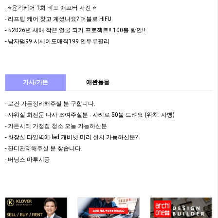
- ⭐️윤곽케어 1회 비포 애프터 사진 ⭐️
- 리프팅 케어 찾고 계셨나요? 더블로 HIFU
- ⭐️2026년 새해 작은 얼굴 되기 프로젝트!! 100불 할인!!
- 남자펌99 시세이도매직199 인두루필리
가사/가든
애완동물
- 로건 가든정리해주실 분 구합니다.
- 샤워실 회전문 나사 조여주실분 - 사례로 50불 드려요 (위치: 사뱅)
- 가든시티 가정집 청소 오늘 가능하신분
- 화장실 타일벽에 led 캐비넷 미러 설치 가능하신분?
- 잔디관리해주실 분 찾습니다.
- 버닝스 마루시공