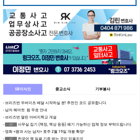
SB지식인
종교소식
기부봉사
- 브리즈번 우버이츠 배달 시작하실 분! 추천인 코드 공유합니다.
- 남자 헤어컷. 펌 무료 안내
- 브리즈번 열린 아버지학교 개설
-
사무실 집기 (책장, 책상 등등) 폐기 가능하신 업체 정보 부탁드립니다.
+2
- 영화 <왕과 사는 남자> 호주 2월 19일 개봉 확정!
-
한국어 책 일괄 기증 받는 곳이 있을지요
+7