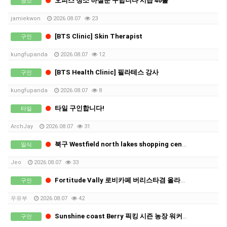
오피스 청소 하실분 구합니다 시급 40불
청소
jamiekwon
2026.08.07
23
[BTS Clinic] Skin Therapist
구인
kungfupanda
2026.08.07
12
[BTS Health Clinic] 필라테스 강사
구인
kungfupanda
2026.08.07
8
타일 구인합니다!
타일
ArchJay
2026.08.07
31
북구 Westfield north lakes shopping centre 스시점에서 주방 직원 1명과 스시 제작 직원을 모집합니다.
일식
Jeo
2026.08.07
33
Fortitude Vally 로비카페 버리스타겸 올라운더 구인
구인
우유부
2026.08.07
42
Sunshine coast Berry 픽킹 시즌 농장 워커를 구인합니다.
구인