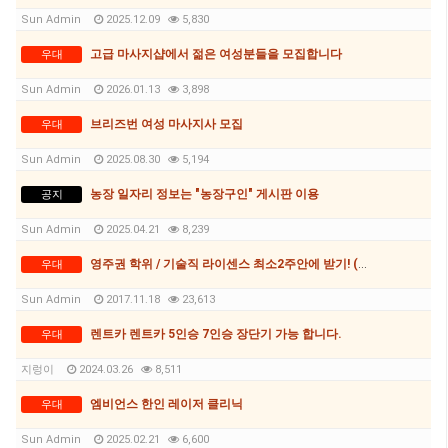
Sun Admin
2025.12.09
5,830
고급 마사지샵에서 젊은 여성분들을 모집합니다
우대
Sun Admin
2026.01.13
3,898
브리즈번 여성 마사지사 모집
우대
Sun Admin
2025.08.30
5,194
농장 일자리 정보는 "농장구인" 게시판 이용
공지
Sun Admin
2025.04.21
8,239
영주권 학위 / 기술직 라이센스 최소2주안에 받기! (요리, 페인팅, 용접, 차일드케어 등등)
우대
Sun Admin
2017.11.18
23,613
렌트카 렌트카 5인승 7인승 장단기 가능 합니다.
우대
지렁이
2024.03.26
8,511
엠비언스 한인 레이저 클리닉
우대
Sun Admin
2025.02.21
6,600