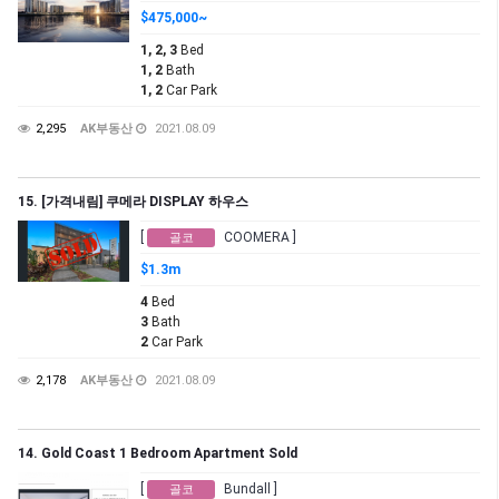
$475,000~
1, 2, 3
Bed
1, 2
Bath
1, 2
Car Park
2,295
AK부동산
2021.08.09
15. [가격내림] 쿠메라 DISPLAY 하우스
[
COOMERA ]
골코
$1.3m
4
Bed
3
Bath
2
Car Park
2,178
AK부동산
2021.08.09
14. Gold Coast 1 Bedroom Apartment Sold
[
Bundall ]
골코