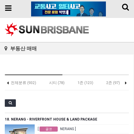
Toggl
Toggle
naviga
navigation
부동산 매매
전체분류 (932)
시티 (78)
1존 (123)
2존 (97)
18. NERANG - RIVERFRONT HOUSE & LAND PACKAGE
[
NERANG ]
골코