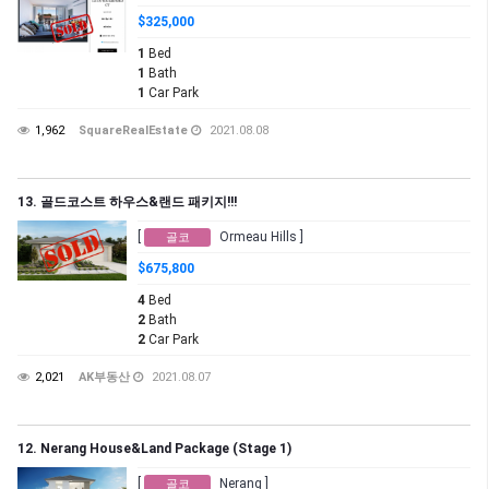
$325,000
1
Bed
1
Bath
1
Car Park
1,962
SquareRealEstate
2021.08.08
13. 골드코스트 하우스&랜드 패키지!!!
[
Ormeau Hills ]
골코
$675,800
4
Bed
2
Bath
2
Car Park
2,021
AK부동산
2021.08.07
12. Nerang House&Land Package (Stage 1)
[
Nerang ]
골코