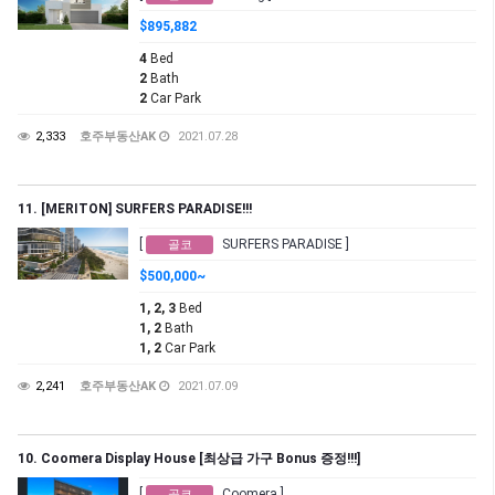
$895,882
4
Bed
2
Bath
2
Car Park
2,333
호주부동산AK
2021.07.28
11. [MERITON] SURFERS PARADISE!!!
[
SURFERS PARADISE ]
골코
$500,000~
1, 2, 3
Bed
1, 2
Bath
1, 2
Car Park
2,241
호주부동산AK
2021.07.09
10. Coomera Display House [최상급 가구 Bonus 증정!!!]
[
Coomera ]
골코