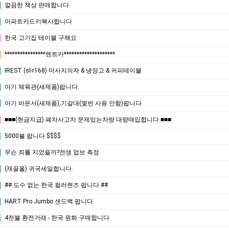
깔끔한 책상 판매합니다.
아파트카드키복사합니다
한국 고기집 테이블 구해요
****************렌트카********************
IREST (sl-r168) 마사지의자 & 냉장고 & 커피테이블
아기 체육관(새제품)팝니다.
아기 바운서(새제품),기갈대(몇번 사용 안함)팝니다.
■■■(현금지급) 폐차사고차 문제있는차량 대량매입합니다 ■■■
5000불 팝니다 $$$$
무슨 죄를 지었을까?전생 업보 측정
(재끌올) 귀국세일합니다.
## 도수 없는 한국 컬러렌즈 팝니다 ##
HART Pro Jumbo 샌드백 팝니다
4천불 환전거래 - 한국 원화 구매합니다