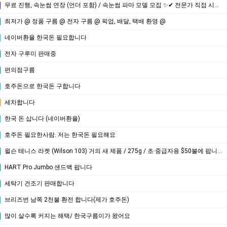
무료 진행, 속눈썹 연장 (언더 포함) / 속눈썹 파마 모델 모집 ✨✔ 전문가 직접 시술 ✔ 수강생 연습 아님 ❌ ✔ 100%
최저가 @ 정품 구름 @ 전자 구름 @ 픽업, 배달, 택배 환영 @
네이버환율 한국돈 필요합니다
전자 구루미 판매중
편의점구름
호주돈으로 한국돈 구합니다
세차합니다
한국 돈 삽니다 (네이버환율)
호주돈 필요한사람. 저는 한국돈 필요해요
윌슨 테니스 라켓 (Wilson 103) 거의 새 제품 / 275g / 초·중급자용 $50불에 팝니다.
HART Pro Jumbo 샌드백 팝니다
세탁기 건조기 판매합니다
브리즈번 남쪽 2천불 환전 합니다(제가 호주돈)
많이 살수록 커지는 해택/ 한국구름이가 왔어요