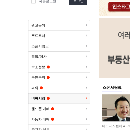
로그인
자동로그인
광고문의
푸드코너
스폰서링크
픽업/이사
숙소정보
구인구직
스폰서링크
과외
벼룩시장
핸드폰 매매
자동차 매매
5,729
비즈니스 판매 & 
주차장 렌트