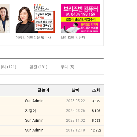
9,066
7,462
이정민 이민전문 법무사
브리즈번 컴퓨터
기타 (121)
환전 (181)
우대 (5)
글쓴이
날짜
조회
Sun Admin
2025.05.22
3,379
지렁이
2024.03.26
8,106
Sun Admin
2023.11.02
8,053
Sun Admin
2019.12.18
12,952