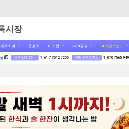
룩시장
세무회계
동호회
미즈썬
SUN골코
SUN퀸스랜드
호주 브리즈번
T. 61 7 3012 7200
인터넷무료전화
T. 070 7565 94
닷컴