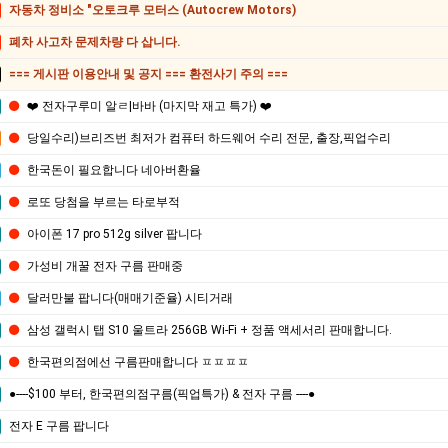
자동차 정비소 "오토크루 모터스 (Autocrew Motors)
폐차 사고차 문제차량 다 삽니다.
=== 게시판 이용안내 및 공지 === 환전사기 주의 ===
❤️ 전자구루미 알ㄹ|바바 (마지막 재고 특가) ❤️
당일수리)브리즈번 최저가 컴퓨터 하드웨어 수리 전문, 출장,픽업수리
한국돈이 필요합니다 네아버환율
로또 당첨을 부르는 타로부적
아이폰 17 pro 512g silver 팝니다
가성비 개꿀 전자 구름 판매중
달러만불 팝니다(매매기준율) 시티거래
삼성 갤럭시 탭 S10 울트라 256GB Wi-Fi + 정품 액세서리 판매합니다.
한국편의점에선 구름판매합니다 ㅍㅍㅍㅍ
●----$100 부터, 한국편의점구름(픽업특가) & 전자 구름 ----●
전자 E 구름 팝니다