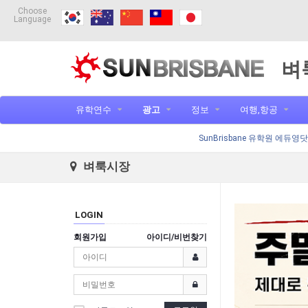
Choose
Language
벼
유학연수
광고
정보
여행,항공
SunBrisbane 유학원 에듀영
벼룩시장
LOGIN
회원가입
아이디/비번찾기