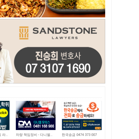
3,089
9,567
영주권 학위 / 기술직 라이센스 최소2주안에 받기! (요리, 페인팅, 용접, 차일드케어 등…
차량 책임정비 - 다니엘모터스
한국송금 0474 373 007