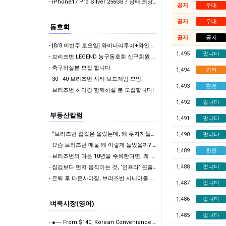
- iPhone17 Pro Silver 256GB / 상태 최상 판매합니다.
공지
우대
공지
우대
동호회
공지
공지
- [8/8 이번주 토요일] 와이너리투어+와인테이스팅+골코여행 함께 다녀오실 분????
1,495
팝니다
- 브리즈번 LEGEND 농구동호회 신규회원 모집
- 축구하실분 모집 합니다
1,494
기타
- 30 - 40 브리즈번 시티 보드게임 모임!
1,493
환전
- 브리즈번 하이킹 함께하실 분 모집합니다!
1,492
팝니다
부동산칼럼
1,491
팝니다
- “브리즈번 집값은 올랐는데, 왜 투자자들은 다시 ‘땅’을 보기 시작할까?”
1,490
팝니다
- 요즘 브리즈번 매물 왜 이렇게 늘었을까? - 1985년에도 이런 적 있었다는 사실!
1,489
환전
- 브리즈번의 다음 10년을 주목한다면, 왜 Woolloongabba인가?
1,488
팝니다
- 집값보다 먼저 움직이는 것, ‘인프라’ 퀸즐랜드 최대 주택 성장축으로 떠오르는 Logan을…
- 은퇴 후 다운사이징, 브리즈번 시니어를 위한 부동산 전략
1,487
팝니다
1,486
팝니다
벼룩시장(영어)
1,485
팝니다
- ●---- From $140, Korean Convenience Store Clouds (…