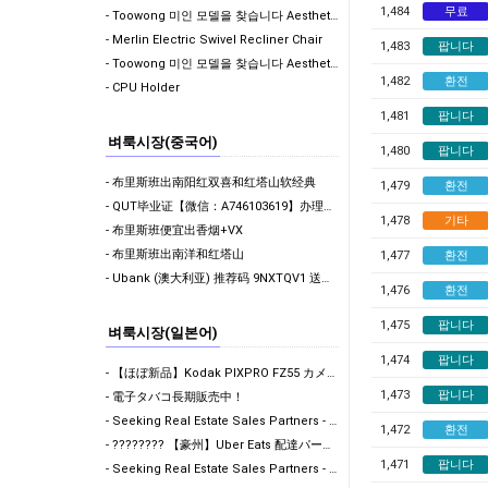
1,484
무료
- Toowong 미인 모델을 찾습니다 Aesthetic Beauty Clinic- looki…
- Merlin Electric Swivel Recliner Chair
1,483
팝니다
- Toowong 미인 모델을 찾습니다 Aesthetic Beauty Clinic- looki…
1,482
환전
- CPU Holder
1,481
팝니다
벼룩시장(중국어)
1,480
팝니다
- 布里斯班出南阳红双喜和红塔山软经典
1,479
환전
- QUT毕业证【微信：A746103619】办理昆士兰科技大学毕业证 成绩单 留信认证Queensla…
1,478
기타
- 布里斯班便宜出香烟+VX
- 布里斯班出南洋和红塔山
1,477
환전
- Ubank (澳大利亚) 推荐码 9NXTQV1 送你 $30 - 2026年6月13日最新利率更新
1,476
환전
1,475
팝니다
벼룩시장(일본어)
1,474
팝니다
- ​【ほぼ新品】Kodak PIXPRO FZ55 カメラ - 150ドル ​購入後、動作確認のテスト…
1,473
팝니다
- 電子タバコ長期販売中！
- Seeking Real Estate Sales Partners - Brisbane CBD
1,472
환전
- ???????? 【豪州】Uber Eats 配達パートナー募集！100回配達で$500ボーナス獲得
1,471
팝니다
- Seeking Real Estate Sales Partners - Brisbane CBD