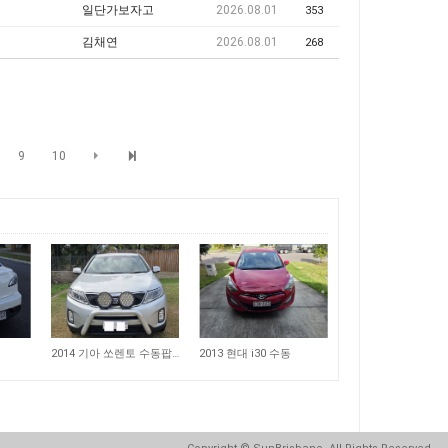
일단가보자고
2026.08.01
353
김채연
2026.08.01
268
9
10
262
228
2014 기아 쏘렌토 수동팝니다
2013 현대 i30 수동