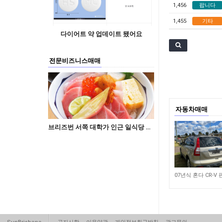
1,456
팝니다
1,455
기타
다이어트 약 업데이트 됐어요
전문비즈니스매매
자동차매매
브리즈번 서쪽 대학가 인근 일식당 매매 합니다
5