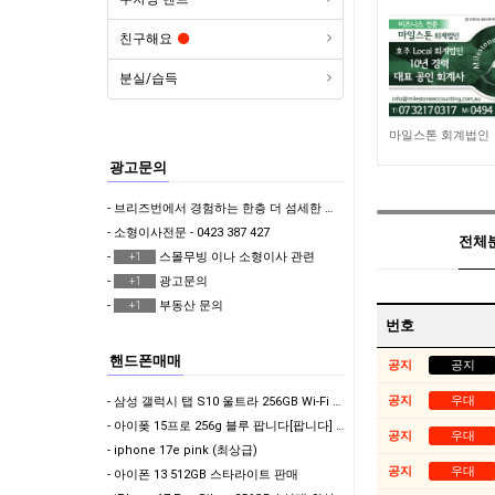
친구해요
분실/습득
3,084
마일스톤 회계법인
광고문의
- 브리즈번에서 경험하는 한층 더 섬세한 한국식 & 일본식 마사지 테라피 뷰티샵
- 소형이사전문 - 0423 387 427
전체분류
-
스몰무빙 이나 소형이사 관련
+1
-
광고문의
+1
-
부동산 문의
+1
번호
핸드폰매매
공지
공지
공지
우대
- 삼성 갤럭시 탭 S10 울트라 256GB Wi-Fi + 정품 액세서리 판매합니다.
- 아이퐂 15프로 256g 블루 팝니다[팝니다] : 아이폰 15 pro 256G 위치 : 써…
공지
우대
- iphone 17e pink (최상급)
공지
우대
- 아이폰 13 512GB 스타라이트 판매