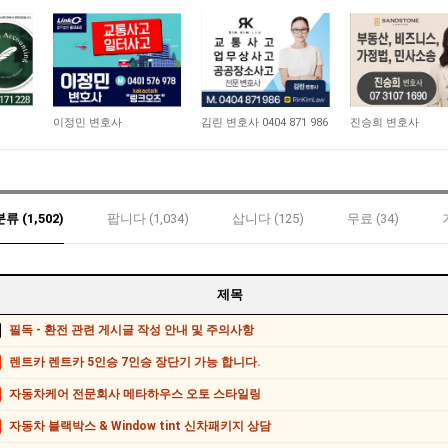
8,206
8,727
7,779
이정민 변호사
김린 변호사 0404 871 986
진승희 변호사
 (1,502)
팝니다 (1,034)
삽니다 (125)
무료 (34)
제목
필독 - 환전 관련 게시글 작성 안내 및 주의사항
렌트카 렌트카 5인승 7인승 장단기 가능 합니다.
자동차케어 전문회사 메타하우스 오토 스타일링
자동차 블랙박스 & Window tint 신차패키지 상담