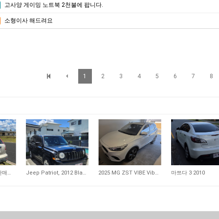
고사양 게이밍 노트북 2천불에 팝니다.
소형이사 해드려요
1
2
3
4
5
6
7
8
75
93
135
07년식 혼다 CR-V 판매합니다
Jeep Patriot, 2012 Black
2025 MG ZST VIBE Vibe 1.5L Petrol Auto White 판매합니다…
마쯔다 3 2010