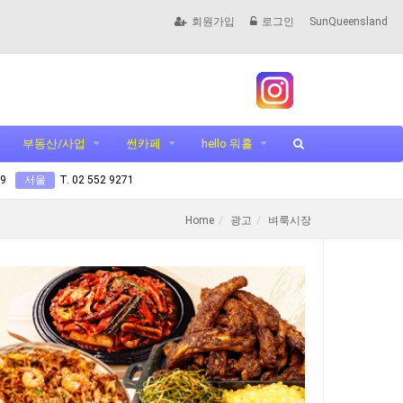
회원가입
로그인
SunQueensland
부동산/사업
썬카페
hello 워홀
99
서울
T. 02 552 9271
Home
광고
벼룩시장