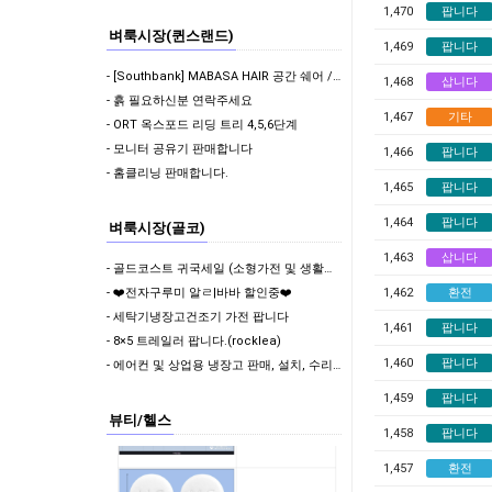
1,470
팝니다
벼룩시장(퀸스랜드)
1,469
팝니다
- [Southbank] MABASA HAIR 공간 쉐어 / 서브리스(Sub-lease) 파트…
1,468
삽니다
- 흙 필요하신분 연락주세요
1,467
기타
- ORT 옥스포드 리딩 트리 4,5,6단계
- 모니터 공유기 판매합니다
1,466
팝니다
- 홈클리닝 판매합니다.
1,465
팝니다
1,464
팝니다
벼룩시장(골코)
1,463
삽니다
- 골드코스트 귀국세일 (소형가전 및 생활용품)
1,462
환전
- ❤️전자구루미 알ㄹ|바바 할인중❤️
- 세탁기냉장고건조기 가전 팝니다
1,461
팝니다
- 8×5 트레일러 팝니다.(rocklea)
1,460
팝니다
- 에어컨 및 상업용 냉장고 판매, 설치, 수리, 청소 전문 업체입니다.
1,459
팝니다
뷰티/헬스
1,458
팝니다
1,457
환전