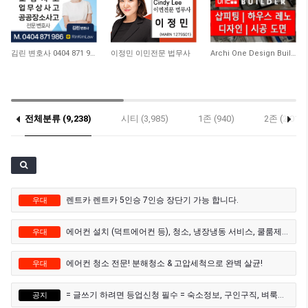
10,534
10,251
8,529
김린 변호사 0404 871 986
이정민 이민전문 법무사
Archi One Design Builder
전체분류 (9,238)
시티 (3,985)
1존 (940)
2존 (2,010)
렌트카 렌트카 5인승 7인승 장단기 가능 합니다.
우대
에어컨 설치 (덕트에어컨 등), 청소, 냉장냉동 서비스, 쿨룸제작
우대
에어컨 청소 전문! 분해청소 & 고압세척으로 완벽 살균!
우대
= 글쓰기 하려면 등업신청 필수 = 숙소정보, 구인구직, 벼룩시장, 과외, 자동차매매게시판 등
공지