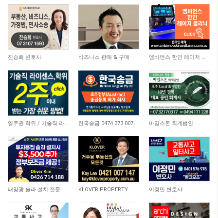
8,151
6,187
5,138
진승희 변호사
비즈니스 판매 & 구매
엠비언스 한인 레이저 클리닉
21,119
10,436
4,094
영주권 학위 / 기술직 라이센스 최소2주안에 받기! (요리, 페인팅, 용접, 차일드케어 등…
한국송금 0474 373 007
마일스톤 회계법인
8,819
8,567
10,658
태양광 솔라 설치 전문업체
KLOVER PROPERTY
이정민 변호사