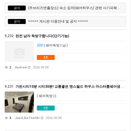
(주브리즈번출장소) 숙소 임차(쉐어하우스) 관련 사기피해 유의 안내문
공지
===== 게시판 이용안내 및 공지 =====
공지
9,232.
런컨 남자 독방구합니다(단기가능)
200
| 쉐어독방 | 남 |
4존
2
Andrew
2026.08.08
9,231.
가든시티10분 시티30분! 교통좋은 맨스필드 하우스 마스터룸쉐어생 구합니다!
| 쉐어독방 | |
2존
4
JustLikeThatKr
2026.08.08