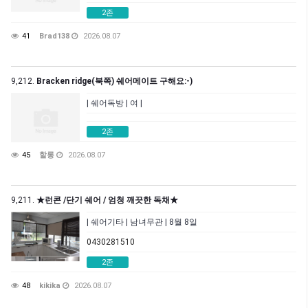
2존
41
Brad138
2026.08.07
9,212.
Bracken ridge(북쪽) 쉐어메이트 구해요:-)
| 쉐어독방 | 여 |
2존
45
할롱
2026.08.07
9,211.
★런콘 /단기 쉐어 / 엄청 깨끗한 독채★
| 쉐어기타 | 남녀무관 | 8월 8일
0430281510
2존
48
kikika
2026.08.07