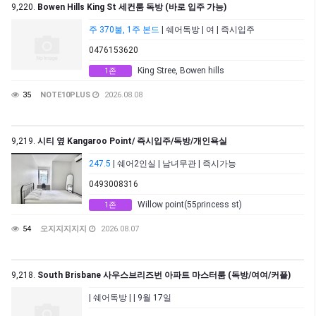
9,220.
Bowen Hills King St 세컨룸 독방 (바로 입주 가능)
주 370불, 1주 본드
| 쉐어독방 | 여 | 즉시입주
0476153620
King Stree, Bowen hills
1존
35
NOTE10PLUS
2026.08.08
9,219.
시티 옆 Kangaroo Point/ 즉시입주/독방/개인욕실
247.5
| 쉐어2인실 | 남녀무관 | 즉시가능
0493008316
Willow point(55princess st)
1존
54
오지지지지지
2026.08.07
9,218.
South Brisbane 사우스브리즈번 아파트 마스터룸 (독방/여여/커플)
| 쉐어독방 | | 9월 17일