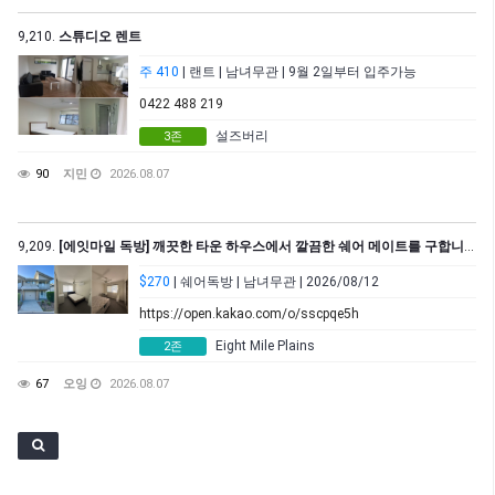
9,210.
스튜디오 렌트
주 410
| 랜트 | 남녀무관 | 9월 2일부터 입주가능
0422 488 219
설즈버리
3존
90
지민
2026.08.07
9,209.
[에잇마일 독방] 깨끗한 타운 하우스에서 깔끔한 쉐어 메이트를 구합니다. – 8월 12일부터 입주 가능
$270
| 쉐어독방 | 남녀무관 | 2026/08/12
https://open.kakao.com/o/sscpqe5h
Eight Mile Plains
2존
67
오잉
2026.08.07