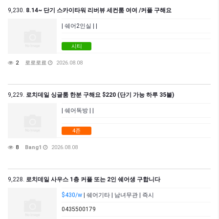
9,230.
8.14~ 단기 스카이타워 리버뷰 세컨룸 여여 /커플 구해요
| 쉐어2인실 | |
시티
2
로로로료
2026.08.08
9,229.
로치데일 싱글룸 한분 구해요 $220 (단기 가능 하루 35불)
| 쉐어독방 | |
4존
8
Bang1
2026.08.08
9,228.
로치데일 사우스 1층 커플 또는 2인 쉐어생 구합니다
$430/w
| 쉐어기타 | 남녀무관 | 즉시
0435500179