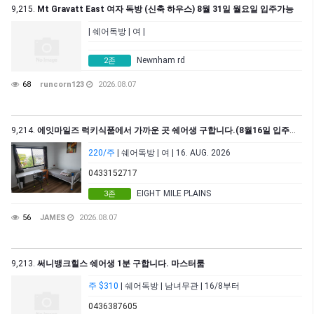
9,215.
Mt Gravatt East 여자 독방 (신축 하우스) 8월 31일 월요일 입주가능
| 쉐어독방 | 여 |
Newnham rd
2존
68
runcorn123
2026.08.07
9,214.
에잇마일즈 럭키식품에서 가까운 곳 쉐어생 구합니다.(8월16일 입주가능)
220/주
| 쉐어독방 | 여 | 16. AUG. 2026
0433152717
EIGHT MILE PLAINS
3존
56
JAMES
2026.08.07
9,213.
써니뱅크힐스 쉐어생 1분 구합니다. 마스터룸
주 $310
| 쉐어독방 | 남녀무관 | 16/8부터
0436387605