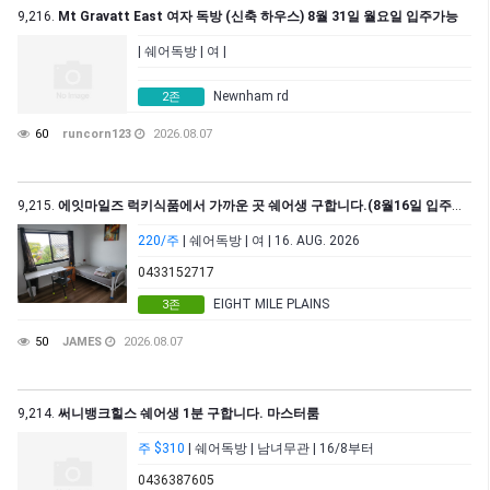
9,216.
Mt Gravatt East 여자 독방 (신축 하우스) 8월 31일 월요일 입주가능
| 쉐어독방 | 여 |
Newnham rd
2존
60
runcorn123
2026.08.07
9,215.
에잇마일즈 럭키식품에서 가까운 곳 쉐어생 구합니다.(8월16일 입주가능)
220/주
| 쉐어독방 | 여 | 16. AUG. 2026
0433152717
EIGHT MILE PLAINS
3존
50
JAMES
2026.08.07
9,214.
써니뱅크힐스 쉐어생 1분 구합니다. 마스터룸
주 $310
| 쉐어독방 | 남녀무관 | 16/8부터
0436387605