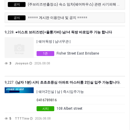
(주브리즈번출장소) 숙소 임차(쉐어하우스) 관련 사기피해 유의 안내문
공지
===== 게시판 이용안내 및 공지 =====
공지
9,228.
●이스트 브리즈번(=울룽가바) 남/녀 독방 바로입주 가능 합니다
| 쉐어독방 | 남녀무관 |
Fisher Street East Brisbane
1존
3
Jooyeun
2026.08.08
9,227.
(남자 1분) 시티 초초초중심 아파트 마스터룸 2인실 입주 가능합니다.
| 쉐어2인실 | 남 | 즉시입주가능
0416789816
108 Albert street
시티
5
TTTTina
2026.08.08