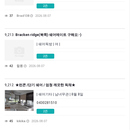
2존
37
Brad138
2026.08.07
9,213.
Bracken ridge(북쪽) 쉐어메이트 구해요:-)
| 쉐어독방 | 여 |
2존
42
할롱
2026.08.07
9,212.
★런콘 /단기 쉐어 / 엄청 깨끗한 독채★
| 쉐어기타 | 남녀무관 | 8월 8일
0430281510
2존
45
kikika
2026.08.07