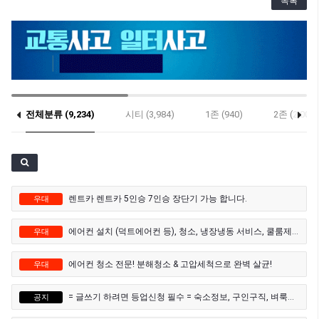
목록
전체분류 (9,234)
시티 (3,984)
1존 (940)
2존 (2,009)
렌트카 렌트카 5인승 7인승 장단기 가능 합니다.
우대
에어컨 설치 (덕트에어컨 등), 청소, 냉장냉동 서비스, 쿨룸제작
우대
에어컨 청소 전문! 분해청소 & 고압세척으로 완벽 살균!
우대
= 글쓰기 하려면 등업신청 필수 = 숙소정보, 구인구직, 벼룩시장, 과외, 자동차매매게시판 등
공지