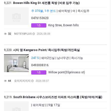
9,221.
Bowen Hills King St 세컨룸 독방 (바로 입주 가능)
주 370불, 1주 본드
| 쉐어독방 | 여 | 즉시입주
0476153620
King Stree, Bowen hills
1존
32
NOTE10PLUS
2026.08.08
9,220.
시티 옆 Kangaroo Point/ 즉시입주/독방/개인욕실
247.5
| 쉐어2인실 | 남녀무관 | 즉시가능
0493008316
Willow point(55princess st)
1존
44
오지지지지지
2026.08.07
9,219.
South Brisbane 사우스브리즈번 아파트 마스터룸 (독방/여여/커플)
| 쉐어독방 | | 9월 17일