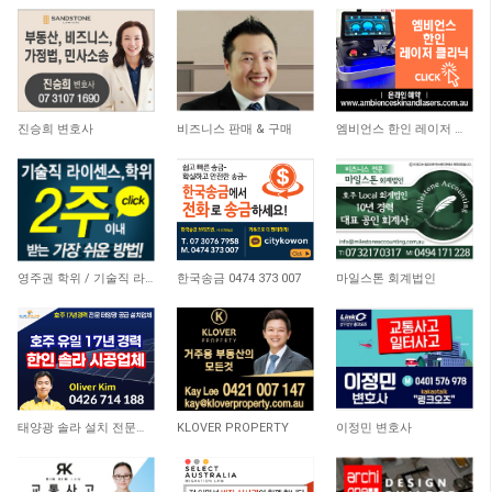
8,151
6,187
5,138
진승희 변호사
비즈니스 판매 & 구매
엠비언스 한인 레이저 클리닉
21,119
10,436
4,094
영주권 학위 / 기술직 라이센스 최소2주안에 받기! (요리, 페인팅, 용접, 차일드케어 등…
한국송금 0474 373 007
마일스톤 회계법인
8,819
8,567
10,658
태양광 솔라 설치 전문업체
KLOVER PROPERTY
이정민 변호사