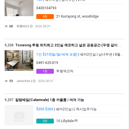
0430104793
21 Kurrajong st, woodridge
4존
68
푸른바다
2026.08.07
9,208.
Toowong 투웡 위치최고 2인실 깨끗하고 넓은 공용공간 (두명 같이 들어오시는 남남/여여)
1인 $210(빌/쌀/세제 포함)
| 쉐어2인실 | 남녀무관 | 8월15일
0491-625-019
투웡역근처
1존
59
JenniferJ
2026.08.07
9,207.
칼람베일(Calamvale) 1층 커플룸 / 여여 가능
$350 $260
| 쉐어2인실 | | 즉시입주가능
10 Lillydale Pl
2존