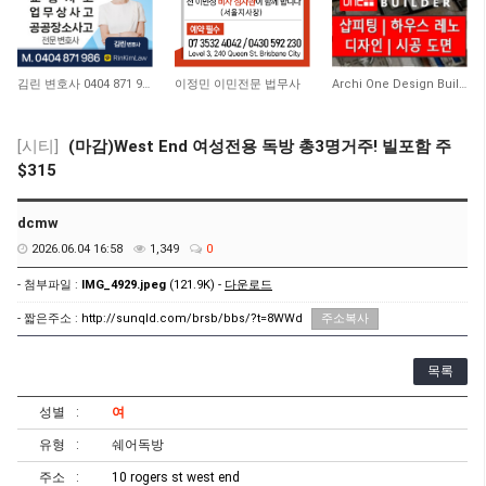
10,534
10,251
8,529
김린 변호사 0404 871 986
이정민 이민전문 법무사
Archi One Design Builder
[시티]
(마감)West End 여성전용 독방 총3명거주! 빌포함 주
$315
dcmw
2026.06.04 16:58
1,349
0
- 첨부파일 :
IMG_4929.jpeg
(121.9K) -
다운로드
- 짧은주소 :
http://sunqld.com/brsb/bbs/?t=8WWd
주소복사
목록
성별
여
유형
쉐어독방
주소
10 rogers st west end