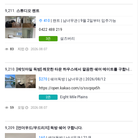
9,211.
스튜디오 렌트
주 410
| 랜트 | 남녀무관 | 9월 2일부터 입주가능
0422 488 219
설즈버리
3존
83
지민
2026.08.07
9,210.
[에잇마일 독방] 깨끗한 타운 하우스에서 깔끔한 쉐어 메이트를 구합니다. – 8월 12일부터 입주 가능
$270
| 쉐어독방 | 남녀무관 | 2026/08/12
https://open.kakao.com/o/sscpqe5h
Eight Mile Plains
2존
59
오잉
2026.08.07
9,209.
[언더우드/우드리지] 독방 쉐어 구합니다.
160
| 쉐어독방 | 남녀무관 | 21/8