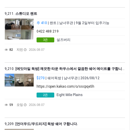
9,211.
스튜디오 렌트
주 410
| 랜트 | 남녀무관 | 9월 2일부터 입주가능
0422 488 219
설즈버리
3존
82
지민
2026.08.07
9,210.
[에잇마일 독방] 깨끗한 타운 하우스에서 깔끔한 쉐어 메이트를 구합니다. – 8월 12일부터 입주 가능
$270
| 쉐어독방 | 남녀무관 | 2026/08/12
https://open.kakao.com/o/sscpqe5h
Eight Mile Plains
2존
59
오잉
2026.08.07
9,209.
[언더우드/우드리지] 독방 쉐어 구합니다.