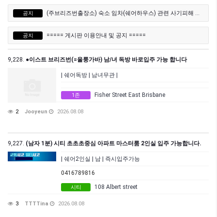
(주브리즈번출장소) 숙소 임차(쉐어하우스) 관련 사기피해 유의 안내문
공지
===== 게시판 이용안내 및 공지 =====
공지
9,228.
●이스트 브리즈번(=울룽가바) 남/녀 독방 바로입주 가능 합니다
| 쉐어독방 | 남녀무관 |
Fisher Street East Brisbane
1존
2
Jooyeun
2026.08.08
9,227.
(남자 1분) 시티 초초초중심 아파트 마스터룸 2인실 입주 가능합니다.
| 쉐어2인실 | 남 | 즉시입주가능
0416789816
108 Albert street
시티
3
TTTTina
2026.08.08