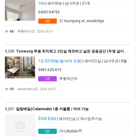
160
| 쉐어독방 | 남녀무관 | 21/8
0430104793
21 Kurrajong st, woodridge
4존
68
푸른바다
2026.08.07
9,208.
Toowong 투웡 위치최고 2인실 깨끗하고 넓은 공용공간 (두명 같이 들어오시는 남남/여여)
1인 $210(빌/쌀/세제 포함)
| 쉐어2인실 | 남녀무관 | 8월15일
0491-625-019
투웡역근처
1존
59
JenniferJ
2026.08.07
9,207.
칼람베일(Calamvale) 1층 커플룸 / 여여 가능
$350 $260
| 쉐어2인실 | | 즉시입주가능
10 Lillydale Pl
2존