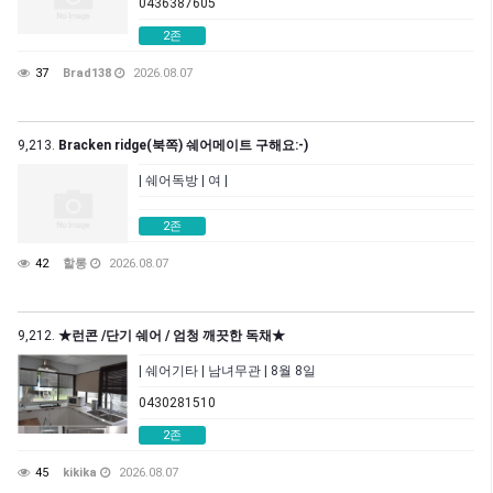
0436387605
2존
37
Brad138
2026.08.07
9,213.
Bracken ridge(북쪽) 쉐어메이트 구해요:-)
| 쉐어독방 | 여 |
2존
42
할롱
2026.08.07
9,212.
★런콘 /단기 쉐어 / 엄청 깨끗한 독채★
| 쉐어기타 | 남녀무관 | 8월 8일
0430281510
2존
45
kikika
2026.08.07