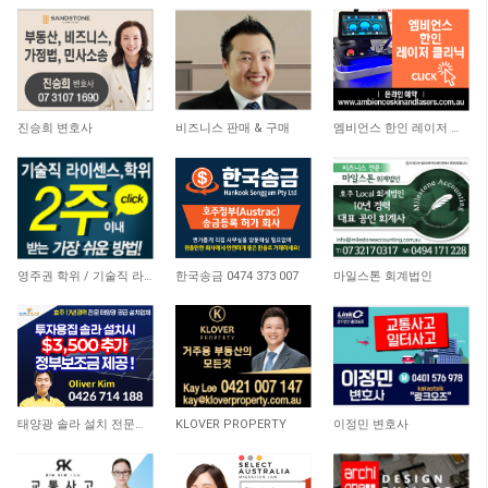
8,151
6,187
5,138
진승희 변호사
비즈니스 판매 & 구매
엠비언스 한인 레이저 클리닉
21,119
10,436
4,094
영주권 학위 / 기술직 라이센스 최소2주안에 받기! (요리, 페인팅, 용접, 차일드케어 등…
한국송금 0474 373 007
마일스톤 회계법인
8,819
8,567
10,658
태양광 솔라 설치 전문업체
KLOVER PROPERTY
이정민 변호사