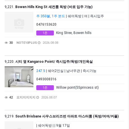
9,221.
Bowen Hills King St 세컨룸 독방 (바로 입주 가능)
주 350불, 1주 본드
| 쉐어독방 | 여 | 즉시입주
0476153620
King Stree, Bowen hills
1존
30
NOTE10PLUS
2026.08.08
9,220.
시티 옆 Kangaroo Point/ 즉시입주/독방/개인욕실
247.5
| 쉐어2인실 | 남녀무관 | 즉시가능
0493008316
Willow point(55princess st)
1존
42
오지지지지지
2026.08.07
9,219.
South Brisbane 사우스브리즈번 아파트 마스터룸 (독방/여여/커플)
| 쉐어독방 | | 9월 17일