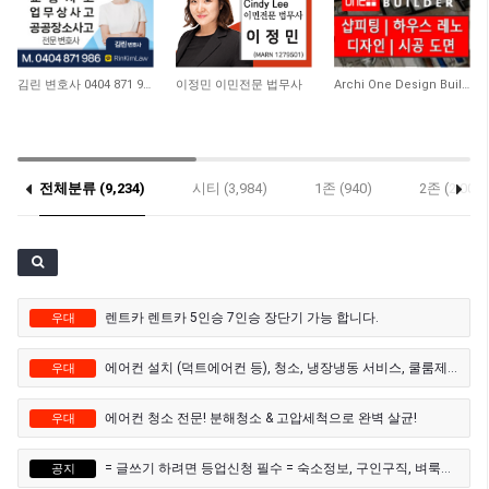
10,534
10,251
8,529
김린 변호사 0404 871 986
이정민 이민전문 법무사
Archi One Design Builder
전체분류 (9,234)
시티 (3,984)
1존 (940)
2존 (2,009)
렌트카 렌트카 5인승 7인승 장단기 가능 합니다.
우대
에어컨 설치 (덕트에어컨 등), 청소, 냉장냉동 서비스, 쿨룸제작
우대
에어컨 청소 전문! 분해청소 & 고압세척으로 완벽 살균!
우대
= 글쓰기 하려면 등업신청 필수 = 숙소정보, 구인구직, 벼룩시장, 과외, 자동차매매게시판 등
공지