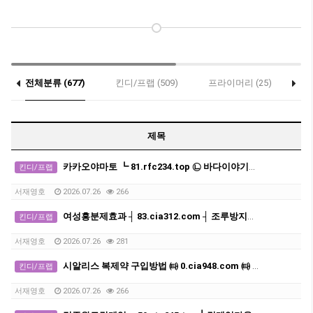
전체분류 (677)
킨디/프랩 (509)
프라이머리 (25)
세
제목
카카오야마토 ┗ 81.rfc234.top ㉡ 바다이야기게임기
킨디/프랩
서재영호
2026.07.26
266
여성흥분제효과 ┤ 83.cia312.com ┤ 조루방지제 구입
킨디/프랩
서재영호
2026.07.26
281
시알리스 복제약 구입방법 ㈙ 0.cia948.com ㈙ 발기부전치료제 구매처 사이트
킨디/프랩
서재영호
2026.07.26
266