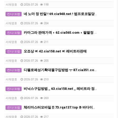
서재영호
2026.07.26
198
네 노마 정 반알 ! 69.cia948.net ! 법프로코밀당일배송
킨디/프랩
서재영호
2026.07.26
204
카마그라 판매가격 ◗ 62.cia565.com ◗ 팔팔정 구매
킨디/프랩
서재영호
2026.07.26
211
오죠상 ㅳ 42.cia158.net ㅳ 레비트라판매
킨디/프랩
서재영호
2026.07.26
205
디펠로페성기확대젤구입방법 ┯ 87.cia351.com ┯ 조루방지제후불제
킨디/프랩
서재영호
2026.07.26
210
비닉스구입방법 _ 63.cia158.net _ 레비트라 정품 구입
킨디/프랩
서재영호
2026.07.26
203
체리마스터모바일 ∏ 73.rqa137.top ® 바다이야기
킨디/프랩
서재영호
2026.07.26
217