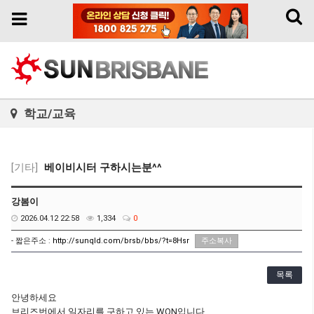
Toggl
Toggle
naviga
navigation
학교/교육
[기타]
베이비시터 구하시는분^^
강봄이
2026.04.12 22:58
1,334
0
- 짧은주소 :
http://sunqld.com/brsb/bbs/?t=8Hsr
주소복사
목록
안녕하세요
브리즈번에서 일자리를 구하고 있는 WON입니다.