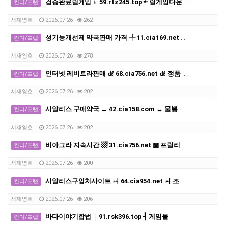
검증완료릴게임 ♄ 59.rtz245.top ┵ 릴게임다운로드
킨디/프랩
서재영호
2026.07.26
262
성기능개선제 약국판매 가격 ╀ 11.cia169.net ╀ 비아그라구매 사이트
킨디/프랩
서재영호
2026.07.26
278
인터넷 레비트라판매 ㎗ 68.cia756.net ㎗ 정품 발기부전치료제구매처사이트
킨디/프랩
서재영호
2026.07.26
202
시알리스 구매약국 ↔ 42.cia158.com ↔ 물뽕 구입하는곳
킨디/프랩
서재영호
2026.07.26
202
비아그라 지속시간 ▩ 31.cia756.net ▩ 프릴리지약국
킨디/프랩
서재영호
2026.07.26
200
시알리스구입처사이트 ㆉ 64.cia954.net ㆉ 조루방지제 지속시간
킨디/프랩
서재영호
2026.07.26
206
바다이야기합법 ┤ 91.rsk396.top ┦ 게임몰
킨디/프랩