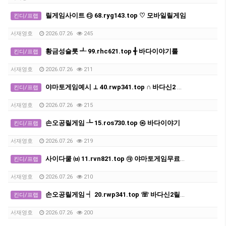
릴게임사이트 ㉰ 68.ryg143.top ♡ 모바일릴게임
킨디/프랩
서재영호
2026.07.26
245
황금성슬롯 ┹ 99.rhc621.top ╉ 바다이야기룰
킨디/프랩
서재영호
2026.07.26
211
야마토게임예시 ⊥ 40.rwp341.top ∩ 바다신2 다운로드
킨디/프랩
서재영호
2026.07.26
215
손오공릴게임 ┺ 15.ros730.top ㉿ 바다이야기
킨디/프랩
서재영호
2026.07.26
219
사이다쿨 ㈅ 11.rvn821.top ㉪ 야마토게임무료다운받기
킨디/프랩
서재영호
2026.07.26
210
손오공릴게임 ┥ 20.rwp341.top ☏ 바다신2릴게임
킨디/프랩
서재영호
2026.07.26
200