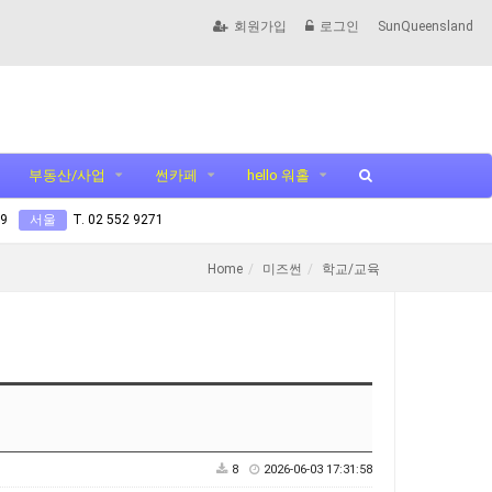
회원가입
로그인
SunQueensland
부동산/사업
썬카페
hello 워홀
99
서울
T. 02 552 9271
Home
미즈썬
학교/교육
8
2026-06-03 17:31:58