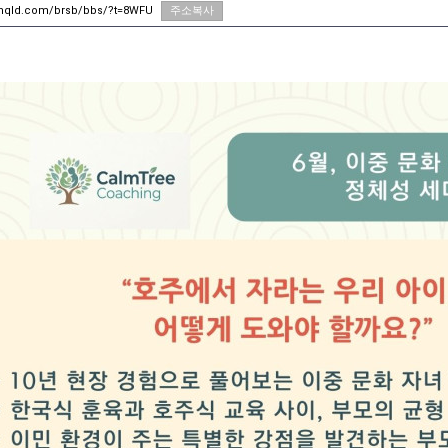
unqld.com/brsb/bbs/?t=8WFU
주소복사