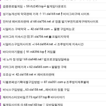
검증완료릴게임 ♄ 59.rtz245.top ┵ 릴게임다운로드
성기능개선제 약국판매 가격 ╀ 11.cia169.net ╀ 비아그라구매 사이트
인터넷 레비트라판매 ㎗ 68.cia756.net ㎗ 정품 발기부전치료제구매처사이트
시알리스 구매약국 ↔ 42.cia158.com ↔ 물뽕 구입하는곳
비아그라 지속시간 ▩ 31.cia756.net ▩ 프릴리지약국
시알리스구입처사이트 ㆉ 64.cia954.net ㆉ 조루방지제 지속시간
바다이야기합법 ┤ 91.rsk396.top ┦ 게임몰
네 노마 정 반알 ! 69.cia948.net ! 법프로코밀당일배송
카마그라 판매가격 ◗ 62.cia565.com ◗ 팔팔정 구매
오죠상 ㅳ 42.cia158.net ㅳ 레비트라판매
디펠로페성기확대젤구입방법 ┯ 87.cia351.com ┯ 조루방지제후불제
비닉스구입방법 _ 63.cia158.net _ 레비트라 정품 구입
체리마스터모바일 ∏ 73.rqa137.top ® 바다이야기
릴게임사이트 ㉰ 68.ryg143.top ♡ 모바일릴게임