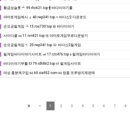
황금성슬롯 ┹ 99.rhc621.top ╉ 바다이야기룰
야마토게임예시 ⊥ 40.rwp341.top ∩ 바다신2 다운로드
손오공릴게임 ┺ 15.ros730.top ㉿ 바다이야기
사이다쿨 ㈅ 11.rvn821.top ㉪ 야마토게임무료다운받기
손오공릴게임 ┥ 20.rwp341.top ☏ 바다신2릴게임
릴게임바다이야기사이트 ㎤ 17.rzc476.top ≥ 릴게임바다이야기
바다이야기부활 ☋ 79.rdh862.top ㎄ 릴게임사이트
여성 흥분제구입 ㈙ 60.cia952.com ㈙ 정품 조루방지제판매
1
2
3
4
5
6
7
8