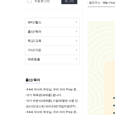
로그인
자동로그인
- 짧은주소 :
http://s
뷰티/헬스
출산/육아
학교/교육
가사/가든
애완동물
출산/육아
- 4-6세 자녀의 부모님, 우리 아이 Prep 준비 되었나요? 자리가 몇게 남지 않았습니다.
- 아기 체육관(새제품) 팝니다.
- 아기 바운서(새제품),기갈대(몇번 사용 안힘)팝니다.
- [선샤인코스트/브리즈번] 작업치료(OT) 기반 세심한 일상생활 지원 & 아이 돌봄 (자차 …
- 4-6세 자녀의 부모님, 우리 아이 Prep 준비 되었나요?