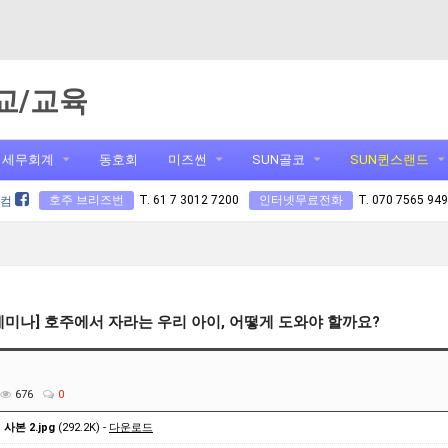
교/교육
세무회계
동호회
미즈썬
SUN골코
SUN퀸스랜드
호주 브리즈번
T. 61 7 3012 7200
인터넷무료전화
T. 070 7565 94
닷컴
세미나] 호주에서 자라는 우리 아이, 어떻게 도와야 할까요?
676
0
사본 2.jpg
(292.2K) -
다운로드