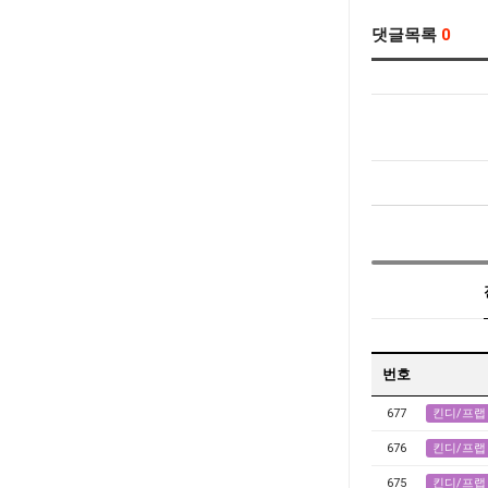
댓글목록
0
번호
677
킨디/프랩
676
킨디/프랩
675
킨디/프랩