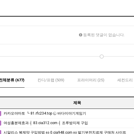
등록된 댓글이 없습니다.
전체분류 (677)
킨디/프랩 (509)
프라이머리 (25)
세컨드리 (
제목
카카오야마토 ┗ 81.rfc234.top ㉡ 바다이야기게임기
여성흥분제효과 ┤ 83.cia312.com ┤ 조루방지제 구입
시알리스 복제약 구입방법 ㈙ 0.cia948.com ㈙ 발기부전치료제 구매처 사이트