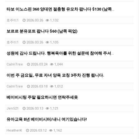
타보 이노스핀 360 양대면 절충형 유모차 팝니다 $130 (남쪽 픽업)
호주미1
2026.03.26
1,132
보르르 분유포트 팝니다 $60 (남쪽 픽업)
호주미1
2026.03.26
1,105
성원에 감사 드립니다. 행복육아를 위한 설문에 참여해 주셔요.
CalmTree
2026.03.24
1,044
이번 주 금요일, 무료 자녀 양육 코칭 3주차 진행 됩니다.
CalmTree
2026.03.18
1,012
베이비시팅 주말 필요하시면 연락주세욧
Jen521
2026.03.13
1,121
유아교육 8년 베이비시터/내니 여기있습니다!
HeatherK
2026.03.12
1,162