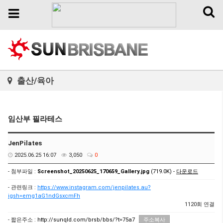
Toggl
Toggle
naviga
navigation
출산/육아
임산부 필라테스
JenPilates
2025.06.25 16:07
3,050
0
- 첨부파일 :
Screenshot_20250625_170659_Gallery.jpg
(719.0K) -
다운로드
- 관련링크 :
https://www.instagram.com/jenpilates.au?
igsh=emg1aG1ndGsxcmFh
1120회 연결
- 짧은주소 :
http://sunqld.com/brsb/bbs/?t=75a7
주소복사