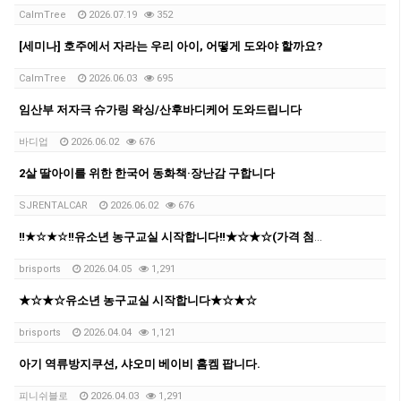
CalmTree
2026.07.19
352
[세미나] 호주에서 자라는 우리 아이, 어떻게 도와야 할까요?
CalmTree
2026.06.03
695
임산부 저자극 슈가링 왁싱/산후바디케어 도와드립니다
바디업
2026.06.02
676
2살 딸아이를 위한 한국어 동화책·장난감 구합니다
SJRENTALCAR
2026.06.02
676
‼️★☆★☆‼️유소년 농구교실 시작합니다‼️★☆★☆(가격 첨부 및 인스타 링크 추가)‼️‼️
brisports
2026.04.05
1,291
★☆★☆유소년 농구교실 시작합니다★☆★☆
brisports
2026.04.04
1,121
아기 역류방지쿠션, 샤오미 베이비 홈켐 팝니다.
피니쉬블로
2026.04.03
1,291