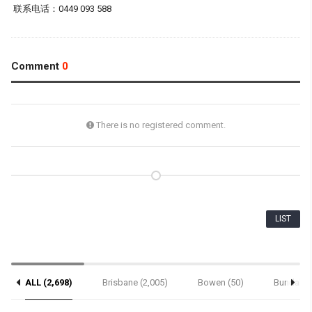
联系电话：0449 093 588
Comment
0
There is no registered comment.
LIST
ALL (2,698)
Brisbane (2,005)
Bowen (50)
Bundaber