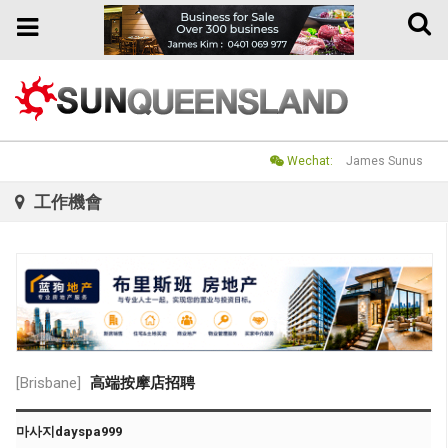
Toggle
Toggle
naviga
navigation
Wechat:
James Sunus
工作機會
[Brisbane]
高端按摩店招聘
마사지dayspa999