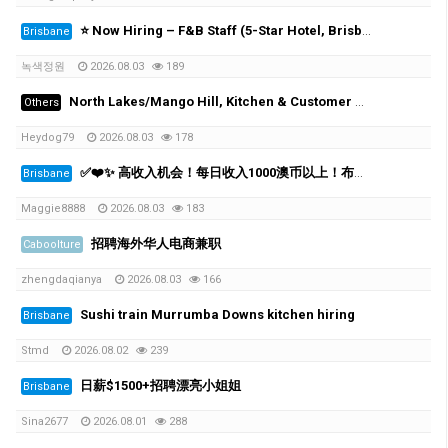
⭐️ Now Hiring – F&B Staff (5-Star Hotel, Brisbane City)
Brisbane
녹색정원
2026.08.03
189
North Lakes/Mango Hill, Kitchen & Customer Service Team Member Wanted (15–20 hrs/wk)
Others
Heydog79
2026.08.03
178
✅❤️✨ 高收入机会！每日收入1000澳币以上！布里斯班高端按摩连锁诚聘员工 ❤️✨✅
Brisbane
Maggie8888
2026.08.03
183
招聘海外华人电商兼职
Caboolture
zhengdaqianya
2026.08.03
166
Sushi train Murrumba Downs kitchen hiring
Brisbane
Stmd
2026.08.02
239
日薪$1500+招聘漂亮小姐姐
Brisbane
Sina2677
2026.08.01
288