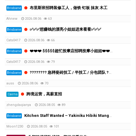
布里斯班招聘装修工人，做铁 钉板 抹灰 木工
Brisbane
Ahnew
2026.08.06
63
✅✅✅想赚钱的漂亮小姐姐进来看看✅✅✅
Brisbane
Cats0417
2026.08.06
66
❤️❤️❤️ $$$$$超忙按摩店招聘按摩小姐姐❤️❤️❤️
Brisbane
Cats0417
2026.08.06
79
???????? 急聘瓷砖技工 / 半技工 / 分包团队 ????????
Brisbane
auss
2026.08.06
70
跨境运营，高薪直招
Cairns
zhengdaqianya
2026.08.05
89
Kitchen Staff Wanted – Yakiniku Hibiki Mango Hill
Brisbane
Moon1230
2026.08.05
101