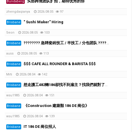
头部跨境团队扩招，期待优秀的你
Bundaberg
zhengdaqianya
2026.08.05
97
" Sushi Maker" Hiring
Brisbane
Seon
2026.08.05
103
???????? 急聘瓷砖技工 / 半技工 / 分包团队 ????????
Brisbane
auss
2026.08.05
113
$$$ CAFE ALL ROUNDER & BARISTA $$$
Brisbane
Mrti
2026.08.04
142
想走護工482轉186卻找不到雇主？找我們就對了。我們是QLD最大的養老院雇主
Brisbane
wsu1985
2026.08.04
151
《Construction 建築類 186 DE 崗位》
Brisbane
wsu1985
2026.08.04
139
IT 186 DE 崗位招人
Brisbane