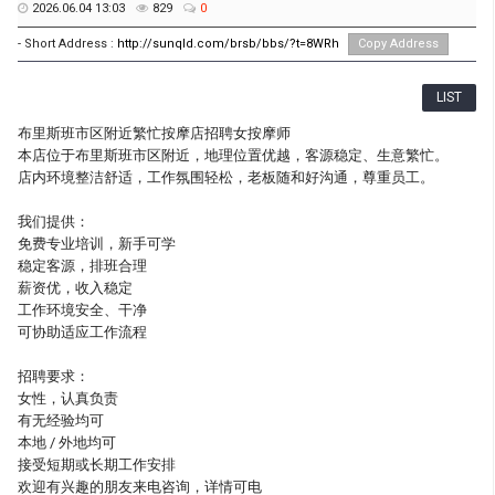
2026.06.04 13:03
829
0
- Short Address :
http://sunqld.com/brsb/bbs/?t=8WRh
Copy Address
LIST
布里斯班市区附近繁忙按摩店招聘女按摩师
本店位于布里斯班市区附近，地理位置优越，客源稳定、生意繁忙。
店内环境整洁舒适，工作氛围轻松，老板随和好沟通，尊重员工。
我们提供：
免费专业培训，新手可学
稳定客源，排班合理
薪资优，收入稳定
工作环境安全、干净
可协助适应工作流程
招聘要求：
女性，认真负责
有无经验均可
本地 / 外地均可
接受短期或长期工作安排
欢迎有兴趣的朋友来电咨询，详情可电