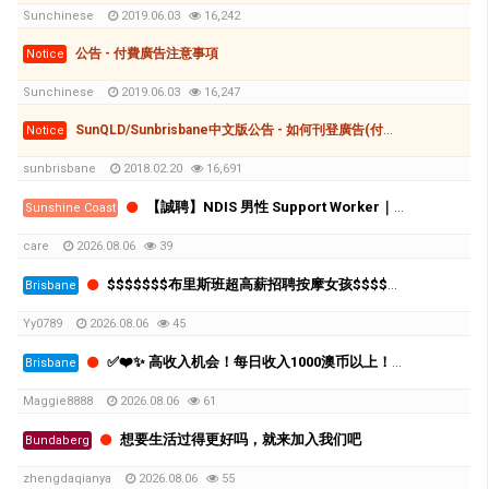
Sunchinese
2019.06.03
16,242
公告 - 付費廣告注意事項
Notice
Sunchinese
2019.06.03
16,247
SunQLD/Sunbrisbane中文版公告 - 如何刊登廣告(付費和免費)
Notice
sunbrisbane
2018.02.20
16,691
【誠聘】NDIS 男性 Support Worker｜Nambour｜時薪 $39–$50.29
Sunshine Coast
care
2026.08.06
39
$$$$$$$布里斯班超高薪招聘按摩女孩$$$$$$$
Brisbane
Yy0789
2026.08.06
45
✅❤️✨ 高收入机会！每日收入1000澳币以上！布里斯班高端按摩连锁诚聘员工 ❤️✨✅
Brisbane
Maggie8888
2026.08.06
61
想要生活过得更好吗，就来加入我们吧
Bundaberg
zhengdaqianya
2026.08.06
55