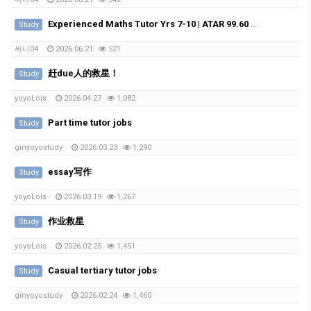
Experienced Maths Tutor Yrs 7-10 | ATAR 99.60 | Medical Student
Study
써니04
2026.06.21
521
赶due人的救星！
Study
yoyoLois
2026.04.27
1,082
Part time tutor jobs
Study
ginyoyostudy
2026.03.23
1,290
essay写作
Study
yoyoLois
2026.03.19
1,267
作业救星
Study
yoyoLois
2026.02.25
1,451
Casual tertiary tutor jobs
Study
ginyoyostudy
2026.02.24
1,460