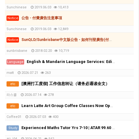
Sunchinese
2019.06.03
10,413
公告 - 付費廣告注意事項
Notice
Sunchinese
2019.06.03
12,849
SunQLD/Sunbrisbane中文版公告 - 如何刊登廣告(付費和免費)
Notice
sunbrisbane
2018.02.20
10,719
English & Mandarin Language Services: Editing, Tutoring & Translation
Language
matt
2026.07.21
263
[澳洲打工度假] 工作信息转让（请务必通读全文）
etc
라스콜
2026.07.14
278
Learn Latte Art Group Coffee Classes Now Open!
etc
Coffee01
2026.07.03
400
Experienced Maths Tutor Yrs 7-10 | ATAR 99.60 | Medical Student
Study
써니04
2026.06.21
542