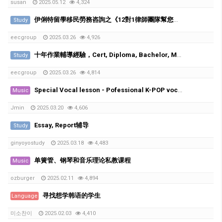
susan
2025.05.12
4,324
伊俐特留學移民勞務咨詢之《12對1律師團隊幫您處理挂科，學術不端，被勸退等申訴》
Study
eecgroup
2025.03.26
4,926
十年作業輔導經驗，Cert, Diploma, Bachelor, Master都接。
Study
eecgroup
2025.03.26
4,814
Special Vocal lesson - Pofessional K-POP vocal trainer with 20years of experience
Music
Jmin
2025.03.20
4,606
Essay, Report辅导
Study
ginyoyostudy
2025.03.18
4,483
单簧管、钢琴和音乐理论私教课程
Music
ozburger
2025.02.11
4,894
寻找想学韩语的学生
Language
미소찬이
2025.02.03
4,410