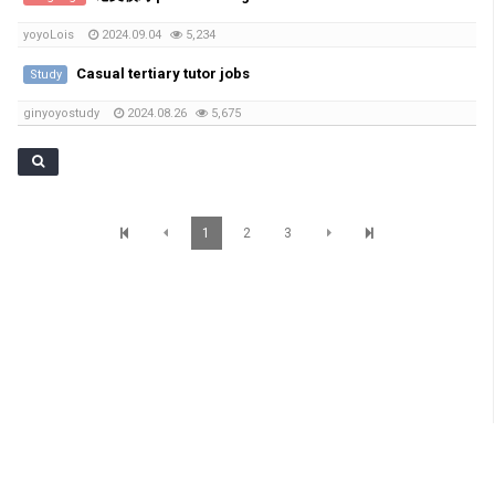
yoyoLois
2024.09.04
5,234
Casual tertiary tutor jobs
Study
ginyoyostudy
2024.08.26
5,675
1
2
3