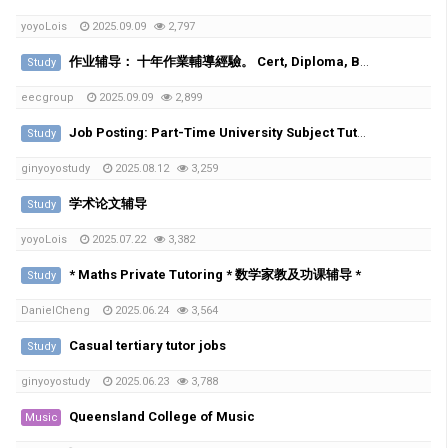
yoyoLois
2025.09.09
2,797
作业辅导： 十年作業輔導經驗。 Cert, Diploma, Bachelor, Master都接。不通過不額外收費
Study
eecgroup
2025.09.09
2,899
Job Posting: Part-Time University Subject Tutors (Online)
Study
ginyoyostudy
2025.08.12
3,259
学术论文辅导
Study
yoyoLois
2025.07.22
3,382
* Maths Private Tutoring * 数学家教及功课辅导 *
Study
DanielCheng
2025.06.24
3,564
Casual tertiary tutor jobs
Study
ginyoyostudy
2025.06.23
3,788
Queensland College of Music
Music