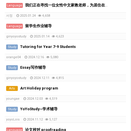
我们正在寻找一位女性中文家教老师，为居住在Runcorn的韩国家庭的6年级和8年级学生提供辅导。
Language
서정
2025.01.24
4,658
留学生作业辅导
Language
ginyoyostudy
2025.01.14
4,623
Tutoring for Year 7-9 Students
Study
orange04
2024.12.16
5,080
Essay写作辅导
Study
ginyoyostudy
2024.12.11
4,815
Art Holiday program
Arts
youngae
2024.12.03
4,519
YoYoStudy~学术辅导
Study
yoyoLois
2024.11.12
5,127
论文校对 proofreading
Language