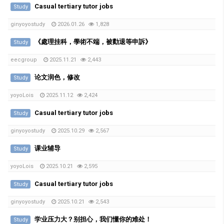
Casual tertiary tutor jobs
Study
ginyoyostudy
2026.01.26
1,828
《處理挂科，學術不端，被勸退等申訴》
Study
eecgroup
2025.11.21
2,443
论文润色，修改
Study
yoyoLois
2025.11.12
2,424
Casual tertiary tutor jobs
Study
ginyoyostudy
2025.10.29
2,567
课业辅导
Study
yoyoLois
2025.10.21
2,595
Casual tertiary tutor jobs
Study
ginyoyostudy
2025.10.21
2,543
学业压力大？别担心，我们懂你的难处！
Study