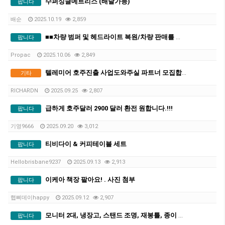
수퍼싱글메트리스 (배달가능)
팝니다
배순
2025.10.19
2,859
■■차량 범퍼 및 헤드라이트 복원/차량 판매를 위한 페인트 수리해드립니다■■
팝니다
Propac
2025.10.06
2,849
텔레미어 호주진출 사업도와주실 파트너 모집합니다
기타
RICHARDN
2025.09.25
2,807
급하게 호주달러 2900 달러 환전 원합니다.!!!
팝니다
기영9666
2025.09.20
3,012
티비다이 & 커피테이블 세트
팝니다
Hellobrisbane9237
2025.09.13
2,913
이케아 책장 팔아요! . 사진 첨부
팝니다
햅삐데이happy
2025.09.12
2,907
모니터 2대, 냉장고, 스탠드 조명, 재봉틀, 종이 박스 묶음 판매합니다.
팝니다