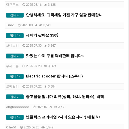
당근주스
2025.08.16
3,138
안녕하세요. 귀국세일 가전 가구 일괄 판매합니다.
팝니다
Time
2025.08.04
3,541
세탁기 팔아요 350$
팝니다
보니보리
2025.07.30
3,347
맛있는 수제 구름 택배판매 합니다~!
팝니다
수제구름
2025.07.23
3,569
Electric scooter 팝니다 (스쿠터)
팝니다
로베릴리
2025.07.22
3,684
중고물품 팝니다 의류(상의, 하의, 원피스), 백팩, 멀티탭, 기타
팝니다
Angieeeeeeee
2025.07.09
3,471
넷플릭스 프리미엄 2자리 있습니다 :) 매월 $7
팝니다
Ollie51
2025.06.25
3,549