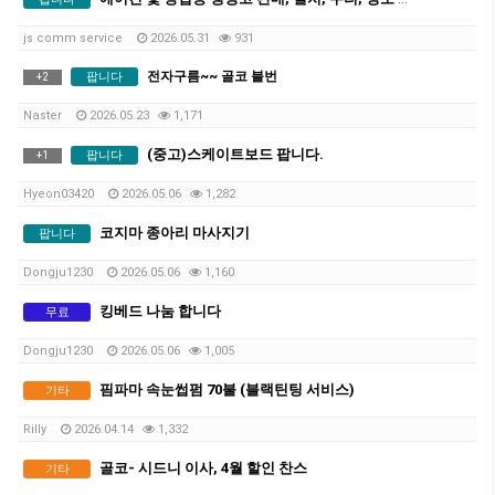
js comm service
2026.05.31
931
전자구름~~ 골코 블번
팝니다
+
2
Naster
2026.05.23
1,171
(중고)스케이트보드 팝니다.
팝니다
+
1
Hyeon03420
2026.05.06
1,282
코지마 종아리 마사지기
팝니다
Dongju1230
2026.05.06
1,160
킹베드 나눔 합니다
무료
Dongju1230
2026.05.06
1,005
핌파마 속눈썹펌 70불 (블랙틴팅 서비스)
기타
Rilly
2026.04.14
1,332
골코- 시드니 이사, 4월 할인 찬스
기타