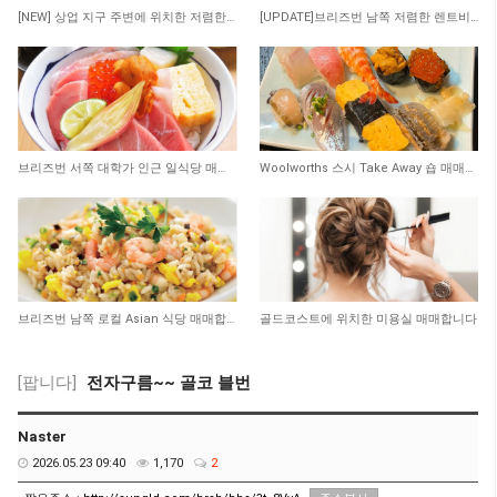
164
107
[NEW] 상업 지구 주변에 위치한 저렴한 렌트비의 수익률 좋은 타이 테이크 어웨이 샾 매…
[UPDATE]브리즈번 남쪽 저렴한 렌트비 마사지 샾
379
419
브리즈번 서쪽 대학가 인근 일식당 매매 합니다
Woolworths 스시 Take Away 숍 매매합니다
369
273
브리즈번 남쪽 로컬 Asian 식당 매매합니다
골드코스트에 위치한 미용실 매매합니다
[팝니다]
전자구름~~ 골코 블번
Naster
2026.05.23 09:40
1,170
2