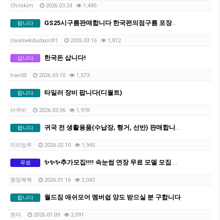
Chriskim
2026.03.24
1,490
GS25시구름판매합니다 한국편의점구름 포장지확인하시면 알아요
팝니다
rlaalswkdudxordl1
2026.03.16
1,812
한국돈 삽니다!
삽니다
han00
2026.03.10
1,573
타일러 장비 팝니다(디월트)
팝니다
아쿠비
2026.03.06
1,978
귀국 전 생활용품(수납장, 행거, 선반) 판매합니다!
팝니다
미리엄루
2026.02.10
1,945
✨✨✨추가모집!!!! 속눈썹 연장 무료 모델 모집 ✨✨✨ (전문가 시술 / 수강생 연습 ❌)
무료
뚱땅웩웩
2026.01.16
2,042
월드짐 애쉬모어 멤버쉽 양도 받으실 분 구합니다
팝니다
현마
2026.01.09
2,091