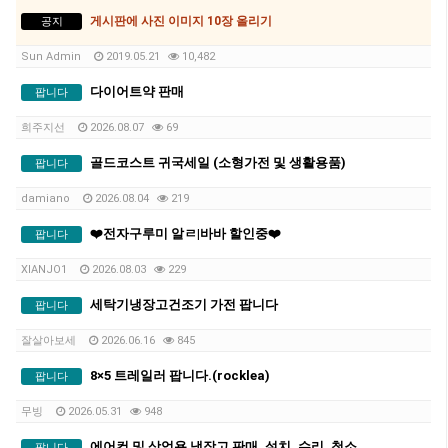
게시판에 사진 이미지 10장 올리기
공지
Sun Admin
2019.05.21
10,482
다이어트약 판매
팝니다
희주지선
2026.08.07
69
골드코스트 귀국세일 (소형가전 및 생활용품)
팝니다
damiano
2026.08.04
219
❤️전자구루미 알ㄹ|바바 할인중❤️
팝니다
XIANJO1
2026.08.03
229
세탁기냉장고건조기 가전 팝니다
팝니다
잘살아보세
2026.06.16
845
8×5 트레일러 팝니다.(rocklea)
팝니다
무빙
2026.05.31
948
에어컨 및 상업용 냉장고 판매, 설치, 수리, 청소 전문 업체입니다.
팝니다