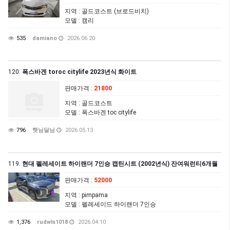
지역
: 골드코스트 (브로드비치)
모델
: 캠리
535
damiano
2026.06.20
120.
폭스바겐 toroc citylife 2023년식 화이트
판매가격
:
21800
지역
: 골드코스트
모델
: 폭스바겐 toc citylife
796
햇님달님
2026.05.13
119.
현대 펠레세이트 하이랜더 7인승 캡틴시트 (2002년식) 잔여워런티6개월
판매가격
:
52000
지역
: pimpama
모델
: 펠레세이드 하이랜더 7인승
1,376
rudwls1018
2026.04.10