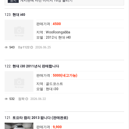
게시판에 사진 이미지 10장 올리기
공지
123.
현대 i40
판매가격
:
4500
지역
: Woolloongabba
모델
: 2012식 현대 i40
543
Dp1122
2026.06.25
122.
현대 i30 2011년식 판매합니다
판매가격
:
5000(네고가능)
지역
: 골드코스트
모델
: 현대 i30
532
점팍
2026.06.22
121.
토요타 캠리 2013 팝니다 (판매완료)
판매가격
:
9,900