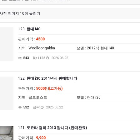
사진 이미지 10장 올리기
123.
현대 i40
판매가격
:
4500
지역
: Woolloongabba
모델
: 2012식 현대 i40
543
Dp1122
2026.06.25
122.
현대 i30 2011년식 판매합니다
판매가격
:
5000(네고가능)
지역
: 골드코스트
모델
: 현대 i30
532
점팍
2026.06.22
121.
토요타 캠리 2013 팝니다 (판매완료)
판매가격
:
9,900