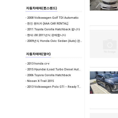
자동차매매(퀸스랜드)
- 2008 Volkswagen Golf TDI Automatic
- 한인 렌터카 [AAA CAR RENTAL]
- 2011 Toyota Corolla Hatchback 팝니다
- 현대 i30 2011년식 판매합니다
- 2009년식 Honda Civic Sedan (Auto) 판매합니다. (판매 완료)
자동차매매(영어)
- 2013 honda cr-v
- 2015 Hyundai iLoad Turbo Diesel Auto - $13,990 ONO…
- 2006 Toyora Corolla Hatchback
- Nissan X-Trail 2015
- 2013 Volkswagen Polo GTI – Ready To Drive Away