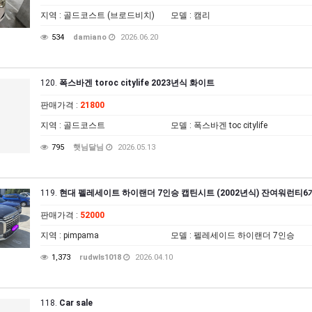
지역
: 골드코스트 (브로드비치)
모델
: 캠리
534
damiano
2026.06.20
120.
폭스바겐 toroc citylife 2023년식 화이트
판매가격
:
21800
지역
: 골드코스트
모델
: 폭스바겐 toc citylife
795
햇님달님
2026.05.13
119.
현대 펠레세이트 하이랜더 7인승 캡틴시트 (2002년식) 잔여워런티6
판매가격
:
52000
지역
: pimpama
모델
: 펠레세이드 하이랜더 7인승
1,373
rudwls1018
2026.04.10
118.
Car sale