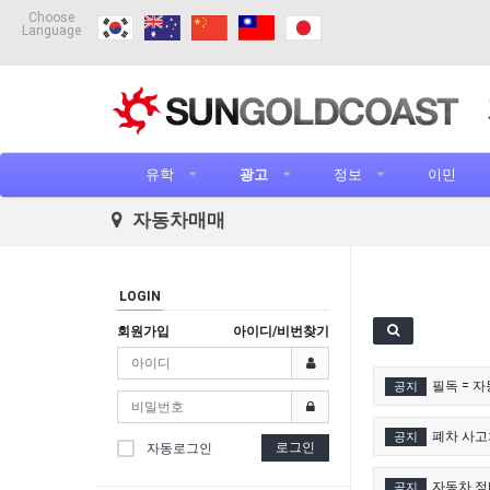
Choose
Language
유학
광고
정보
이민
자동차매매
LOGIN
회원가입
아이디/비번찾기
필독 = 
공지
폐차 사고
공지
로그인
자동로그인
자동차 정비
공지