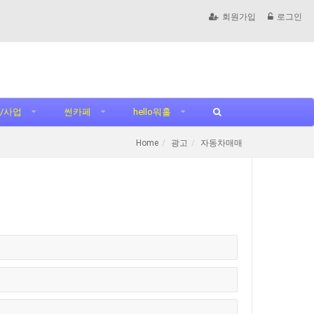
회원가입
로그인
/사업
썬카페
hello워홀
Home
광고
자동차매매