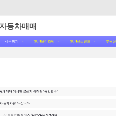
자동차매매
세무회계
SUN브리즈번
SUN퀸스랜드
부동산
자동차 매매 게시판 글쓰기 하려면 "등업필수"
차 문제차량 다 삽니다.
소 "오토크루 모터스 (Autocrew Motors)