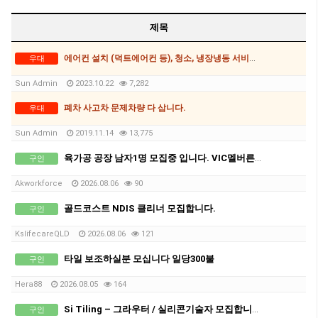
제목
에어컨 설치 (덕트에어컨 등), 청소, 냉장냉동 서비스, 쿨룸제작
우대
Sun Admin
2023.10.22
7,282
폐차 사고차 문제차량 다 삽니다.
우대
Sun Admin
2019.11.14
13,775
육가공 공장 남자1명 모집중 입니다. VIC멜버른, 차로 2-2.5시간 북쪽 세컨,써드 가능지역.
구인
Akworkforce
2026.08.06
90
골드코스트 NDIS 클리너 모집합니다.
구인
KslifecareQLD
2026.08.06
121
타일 보조하실분 모십니다 일당300불
구인
Hera88
2026.08.05
164
Si Tiling – 그라우터 / 실리콘기술자 모집합니다!
구인