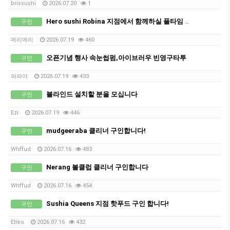
brissushi
2026.07.20
1
Hero sushi Robina 지점에서 함께하실 풀타임 직원 구인합니다.
구인
메리메리
2026.07.19
460
오픈기념 행사 속눈썹펌,아이브러우 빈영구타투
구인
파파야
2026.07.19
433
블라인드 설치할 분을 모십니다
구인
Ezi
2026.07.19
446
mudgeeraba 클리너 구인합니다!
구인
Whffud
2026.07.16
483
Nerang 볼클럽 클리너 구인합니다
구인
Whffud
2026.07.16
454
Sushia Queens 지점 핫푸드 구인 합니다!
구인
Elleo
2026.07.16
432