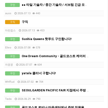
●● 타일 기술자 / 중간 기술자 / 서브팀 긴급 모집 ●●
구인
auss
2026.07.13
440
구직
구직
마린컵스
2026.07.13
453
Sushia Queens 핫푸드 구인합니다!
구인
Elleo
2026.07.08
578
One Dream Community - 골드코스트 케어러 구인합니다.
구인
까꿍꿍
2026.07.07
604
yatala 클리너 구합니다!
구인
Whffud
2026.07.02
704
SEOULGARDEN PACIFIC FAIR 지점에서 주방 인원 추가 모집합니다.
구인
Tada
2026.06.29
790
골드코스트 로비나 타운센터에서 주방 직원을 모집합니다! (단기 가능)
구인