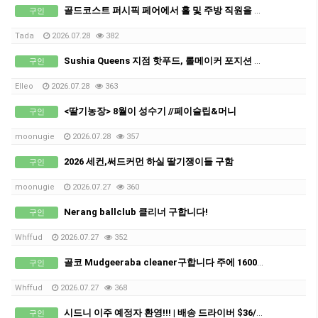
골드코스트 퍼시픽 페어에서 홀 및 주방 직원을 모집합니다!
구인
Tada
2026.07.28
382
Sushia Queens 지점 핫푸드, 롤메이커 포지션 구인!
구인
Elleo
2026.07.28
363
<딸기농장> 8월이 성수기 //페이슬립&머니
구인
moonugie
2026.07.28
357
2026 세컨,써드커먼 하실 딸기쟁이들 구함
구인
moonugie
2026.07.27
360
Nerang ballclub 클리너 구합니다!
구인
Whffud
2026.07.27
352
골코 Mudgeeraba cleaner구합니다 주에 1600+@가능합니다
구인
Whffud
2026.07.27
368
시드니 이주 예정자 환영!!! | 배송 드라이버 $36/시간 · 풀타임
구인