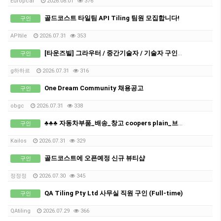
Europcar
2026.08.01
376
골드코스트 타일팀 API Tiling 팀원 모집합니다!
구인
APItile
2026.07.31
353
[타운즈빌] 그라우터 / 중간기술자 / 기술자 구인합니다.
구인
g하하르
2026.07.31
316
One Dream Community 채용공고
구인
obgc
2026.07.31
338
♣♣♣ 자동차부품_배송_창고 coopers plain_브리즈번_남성직원 구인 ♣
구인
Kailos
2026.07.31
329
골드코스트에 오픈예정 신규 뷰티샵
구인
정정정
2026.07.30
345
QA Tiling Pty Ltd 사무실 직원 구인 (Full-time)
구인
QAtiling
2026.07.29
366