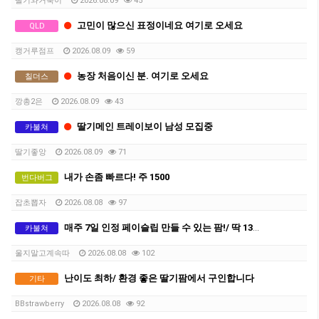
딸기와거북이
2026.08.09
45
고민이 많으신 표정이네요 여기로 오세요
QLD
캥거루점프
2026.08.09
59
농장 처음이신 분. 여기로 오세요
칠더스
깡총2은
2026.08.09
43
딸기메인 트레이보이 남성 모집중
카불쳐
딸기좋앙
2026.08.09
71
내가 손좀 빠르다! 주 1500
번다버그
잡초뽑자
2026.08.08
97
매주 7일 인정 페이슬립 만들 수 있는 팜!/ 딱 13주만 하세요
카불쳐
울지말고계속따
2026.08.08
102
난이도 최하/ 환경 좋은 딸기팜에서 구인합니다
기타
BBstrawberry
2026.08.08
92