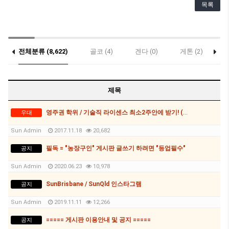
목록
전체분류 (8,622)
골코 (4)
겐다 (0)
게톤 (2)
(0)
제목
영주권 학위 / 기술직 라이센스 최소2주안에 받기! (요리, 페인팅, 용접, 차일드케어 등등)
우대
Sun Admin
2017.11.18
20,682
필독 = "농장구인" 게시판 글쓰기 하려면 "등업필수"
공지
Sun Admin
2020.06.23
10,978
SunBrisbane / SunQld 인스타그램
공지
Sun Admin
2019.11.11
12,266
===== 게시판 이용안내 및 공지 =====
공지