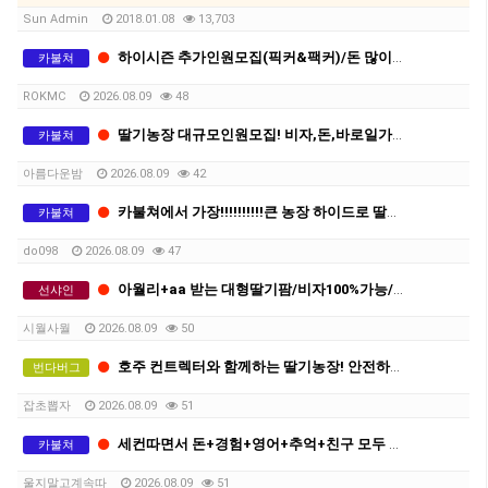
Sun Admin
2018.01.08
13,703
하이시즌 추가인원모집(픽커&팩커)/돈 많이 버실분 오세요
카불쳐
ROKMC
2026.08.09
48
딸기농장 대규모인원모집! 비자,돈,바로일가능! 함께하실분!
카불쳐
아름다운밤
2026.08.09
42
카불쳐에서 가장!!!!!!!!!!큰 농장 하이드로 딸기 주 1000불 이상
카불쳐
do098
2026.08.09
47
아월리+aa 받는 대형딸기팜/비자100%가능/저 런닝 좀 같이 뛰어주실분../상시채용중
선샤인
시월사월
2026.08.09
50
호주 컨트렉터와 함께하는 딸기농장! 안전하게 세컨따세요
번다버그
잡초뽑자
2026.08.09
51
세컨따면서 돈+경험+영어+추억+친구 모두 챙겨가실분
카불쳐
울지말고계속따
2026.08.09
51