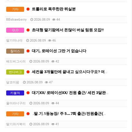
트롤리로 폭주한판 뛰실분
기타
BBstrawberry
2026.08.09
44
초대형 딸기팜에서 돈많이 버실 팀원 모집!!
QLD
딸기야나야
2026.08.09
46
대기, 로테이션 그딴 거 없습니다
칠더스
배드버그시러
2026.08.09
42
세컨을 3개월만에 끝내고 싶으시다구요? 여기로 오세요
번다버그
달코미팜
2026.08.09
47
대기XX/ 로테이션XX/ 전원 출근/ 세컨 3달완성
카불쳐
울어라너구리
2026.08.09
44
.딸.기.1등농장/ 주 5ㅡ7회 출근/전원출근(로테이션XX)/ 신식트롤리
기타
딸기와거북이
2026.08.09
41