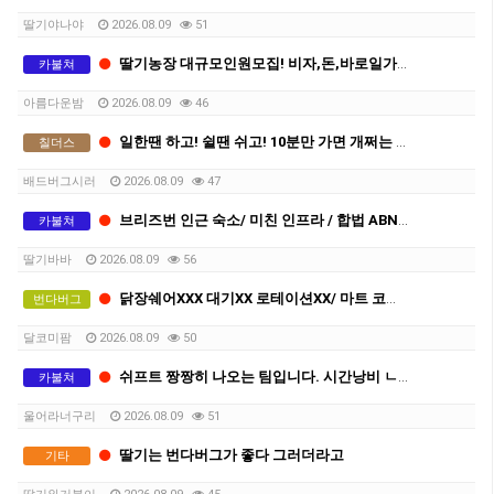
딸기야나야
2026.08.09
51
딸기농장 대규모인원모집! 비자,돈,바로일가능! 함께하실분!
카불쳐
아름다운밤
2026.08.09
46
일한땐 하고! 쉴땐 쉬고! 10분만 가면 개쩌는 바닷가 있는 숙소
칠더스
배드버그시러
2026.08.09
47
브리즈번 인근 숙소/ 미친 인프라 / 합법 ABN / 최소 기간 세컨 ,서드 가능
카불쳐
딸기바바
2026.08.09
56
닭장쉐어XXX 대기XX 로테이션XX/ 마트 코앞/ 숙소컨디션 최상
번다버그
달코미팜
2026.08.09
50
쉬프트 짱짱히 나오는 팀입니다. 시간낭비 ㄴㄴ
카불쳐
울어라너구리
2026.08.09
51
딸기는 번다버그가 좋다 그러더라고
기타