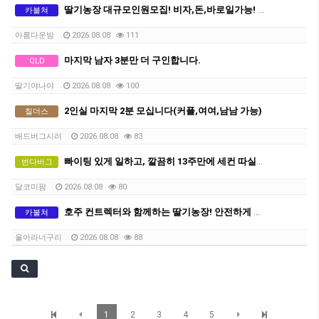
딸기농장 대규모인원모집! 비자,돈,바로일가능! 함께하실분!
카불쳐
아름다운밤
2026.08.08
111
마지막 남자 3분만 더 구인합니다.
QLD
딸기야나야
2026.08.08
100
2인실 마지막 2분 모십니다(커플,여여,남남 가능)
칠더스
배드버그시러
2026.08.08
83
빠이팅 있게 일하고, 깔끔히 13주만에 세컨 따실분
번다버그
달코미팜
2026.08.08
80
호주 컨트렉터와 함께하는 딸기농장! 안전하게 세컨따세요
카불쳐
울어라너구리
2026.08.08
88
1
2
3
4
5