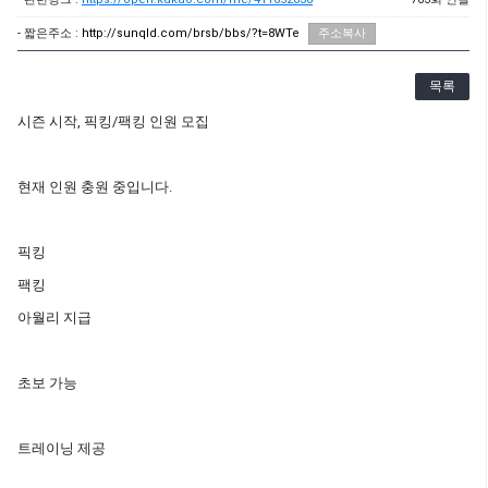
- 짧은주소 :
http://sunqld.com/brsb/bbs/?t=8WTe
주소복사
목록
시즌 시작, 픽킹/팩킹 인원 모집
현재 인원 충원 중입니다.
픽킹
팩킹
아월리 지급
초보 가능
트레이닝 제공