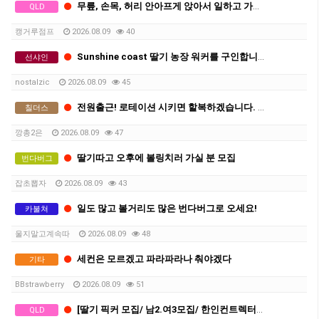
무릎, 손목, 허리 안아프게 앉아서 일하고 가벼운 딸기 따세요
QLD
캥거루점프
2026.08.09
40
Sunshine coast 딸기 농장 워커를 구인합니다.
선샤인
nostalzic
2026.08.09
45
전원출근! 로테이션 시키면 할복하겠습니다. 세컨 딱 13주만에 따고 시티가세요
칠더스
깡총2은
2026.08.09
47
딸기따고 오후에 볼링치러 가실 분 모집
번다버그
잡초뽑자
2026.08.09
43
일도 많고 볼거리도 많은 번다버그로 오세요!
카불쳐
울지말고계속따
2026.08.09
48
세컨은 모르겠고 파라파라나 춰야겠다
기타
BBstrawberry
2026.08.09
51
[딸기 픽커 모집/ 남2.여3모집/ 한인컨트렉터X]
QLD