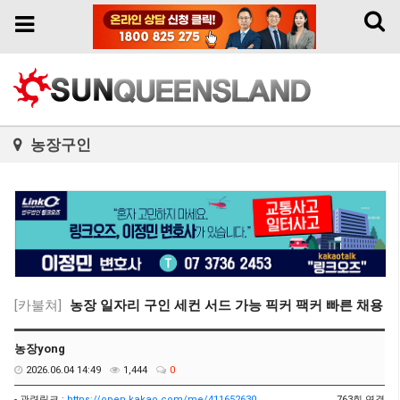
Toggl
Toggle
naviga
navigation
농장구인
[카불쳐]
농장 일자리 구인 세컨 서드 가능 픽커 팩커 빠른 채용
농장yong
2026.06.04 14:49
1,444
0
- 관련링크 :
https://open.kakao.com/me/411652630
763회 연결