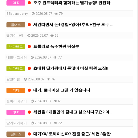
호주 컨트렉터와 함께하는 딸기농장! 안전하게 세컨따세요
QLD
BBstrawberry
2026.08.07
79
세컨따면서 돈+경험+영어+추억+친구 모두 챙겨가실분
칠더스
딸기야나야
2026.08.07
65
트롤리로 폭주한판 뛰실분
번다버그
배드버그시러
2026.08.07
77
초대형 딸기팜에서 돈많이 버실 팀원 모집!!
번다버그
달코미팜
2026.08.07
76
대기, 로테이션 그딴 거 없습니다
기타
울어라너구리
2026.08.07
61
세컨을 3개월만에 끝내고 싶으시다구요? 여기로 오세요
QLD
딸기와거북이
2026.08.07
72
대기XX/ 로테이션XX/ 전원 출근/ 세컨 3달완성
칠더스