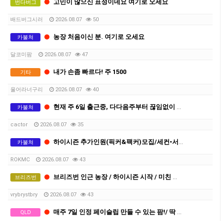
고민이 많으신 표정이네요 여기로 오세요
번다버그
배드버그시러
2026.08.07
50
농장 처음이신 분. 여기로 오세요
카불쳐
달코미팜
2026.08.07
47
내가 손좀 빠르다! 주 1500
기타
울어라너구리
2026.08.07
40
현재 주 6일 출근중, 다다음주부터 끊임없이 쉬프트 나옵니다.
카불쳐
cactor
2026.08.07
35
하이시즌 추가인원(픽커&팩커)모집/세컨•서드 가능
카불쳐
ROKMC
2026.08.07
43
브리즈번 인근 농장 / 하이시즌 시작 / 미친 인프라 / 최소 기간 세컨 보장
브리즈번
vrybrystbry
2026.08.07
43
매주 7일 인정 페이슬립 만들 수 있는 팜!/ 딱 13주만 하세요
QLD