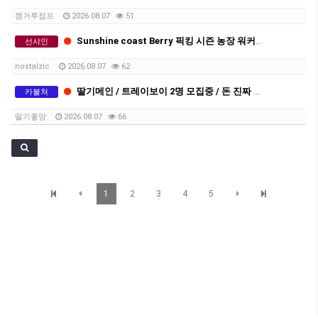
캥거루점프
2026.08.07
51
Sunshine coast Berry 픽킹 시즌 농장 워커를 구인합니다.
선샤인
nostalzic
2026.08.07
62
딸기메인 / 트레이보이 2명 모집중 / 돈 진짜 많이법니다
카불쳐
딸기좋앙
2026.08.07
66
1
2
3
4
5