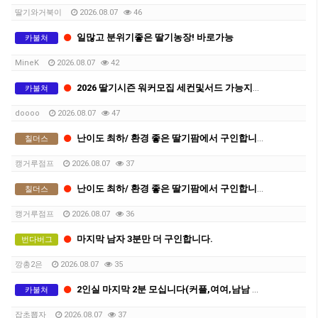
딸기와거북이
2026.08.07
46
일많고 분위기좋은 딸기농장! 바로가능
카불쳐
MineK
2026.08.07
42
2026 딸기시즌 워커모집 세컨및서드 가능지역 (QLD 브리즈번 근교)
카불쳐
doooo
2026.08.07
47
난이도 최하/ 환경 좋은 딸기팜에서 구인합니다
칠더스
캥거루점프
2026.08.07
37
난이도 최하/ 환경 좋은 딸기팜에서 구인합니다
칠더스
캥거루점프
2026.08.07
36
마지막 남자 3분만 더 구인합니다.
번다버그
깡총2은
2026.08.07
35
2인실 마지막 2분 모십니다(커플,여여,남남 가능)
카불쳐
잡초뽑자
2026.08.07
37