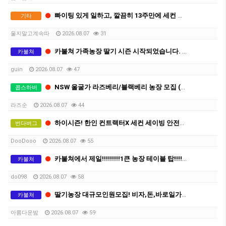
빠이팅 있게 일하고, 깔끔히 13주만에 세컨 따실분
기타
울지말고계속따
2026.08.07
31
카불쳐 가족농장 딸기 시즌 시작되었습니다. 픽커 2명만 구인합니다.
카불쳐
guin
2026.08.07
47
NSW 울굴가 라즈베리/블랙베리 농장 모집 (세컨·서드 비자 빠르게 가능 / 바로 시작)
콥스하버
라즈순
2026.08.07
44
하이시즌! 한인 컨트랙터X 세컨 세이빙 안전하게 해요!
번다버그
DooDooo
2026.08.07
55
카불쳐에서 제일!!!!!!!!!1큰 농장 테이블 탑!!!!!!!!!
카불쳐
do098
2026.08.07
58
딸기농장 대규모인원모집! 비자,돈,바로일가능! 함께하실분!
카불쳐
아름다운밤
2026.08.07
59