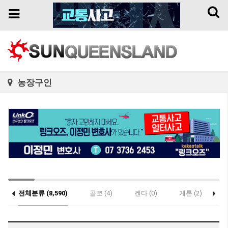
Toggl
Toggle
naviga
navigation
농장구인
전체분류 (8,590)
골코 (4)
겐다 (0)
게톤 (2)
(0)