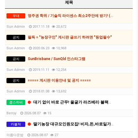
제목
영주권 학위 / 기술직 라이센스 최소2주안에 받기! (요리, 페인팅, 용접, 차일드케어 등등)
우대
Sun Admin
2017.11.18
20,672
필독 = "농장구인" 게시판 글쓰기 하려면 "등업필수"
공지
Sun Admin
2020.06.23
10,968
SunBrisbane / SunQld 인스타그램
공지
Sun Admin
2019.11.11
12,254
===== 게시판 이용안내 및 공지 =====
공지
Sun Admin
2018.01.08
13,692
대기 없이 바로 근무! 울굴가 라즈베리·블랙베리·블루베리 농장 워커모집
콥스하버
Berryy
2026.08.07
15
딸기농장 대규모인원모집! 비자,돈,바로일가능! 함께하실분!
카불쳐
아름다운밤
2026.08.07
27