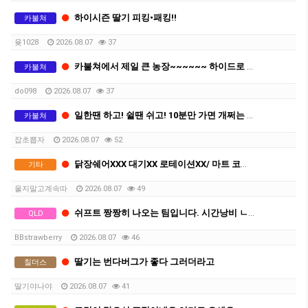
하이시즌 딸기 피킹•패킹!!
카불쳐
윶1028
2026.08.07
37
카불쳐에서 제일 큰 농장~~~~~~ 하이드로 테이블 탑~~~~~~~``
카불쳐
do098
2026.08.07
37
일한땐 하고! 쉴땐 쉬고! 10분만 가면 개쩌는 바닷가 있는 숙소
카불쳐
잡초뽑자
2026.08.07
52
닭장쉐어XXX 대기XX 로테이션XX/ 마트 코앞/ 숙소컨디션 최상
기타
울지말고계속따
2026.08.07
49
쉬프트 짱짱히 나오는 팀입니다. 시간낭비 ㄴㄴ
QLD
BBstrawberry
2026.08.07
46
딸기는 번다버그가 좋다 그러더라고
칠더스
딸기야나야
2026.08.07
41