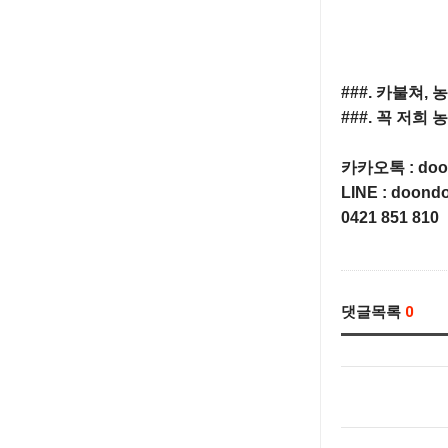
###. 카불쳐,
###. 꼭 저
카카오톡 : doon
LINE : doondo
0421 851 810
댓글목록
0