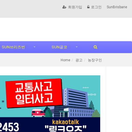
회원가입
로그인
SunBrisbane
SUN브리즈번
SUN골코
Home
광고
농장구인