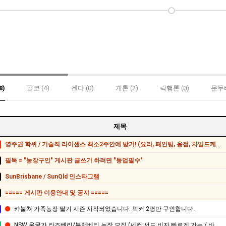
8)
골코 (4)
겐다 (0)
게톤 (2)
락햄톤 (0)
문두버
제목
영주권 학위 / 기술직 라이센스 최소2주안에 받기! (요리, 페인팅, 용접, 차일드케어 등등)
필독 = "농장구인" 게시판 글쓰기 하려면 "등업필수"
SunBrisbane / SunQld 인스타그램
===== 게시판 이용안내 및 공지 =====
카불쳐 가족농장 딸기 시즌 시작되었습니다. 픽커 2명만 구인합니다.
NSW 울굴가 라즈베리/블랙베리 농장 모집 (세컨·서드 비자 빠르게 가능 / 바로 시작)