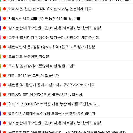
하이시즌! 한인 컨트랙터X 세컨 세이빙 안전하게 해요!
카불쳐에서 제일!!!!!!!!!1큰 농장 테이블 탑!!!!!!!!!
딸기농장 대규모인원모집! 비자,돈,바로일가능! 함께하실분!
호주 컨트렉터와 함께하는 딸기농장! 안전하게 세컨따세요
세컨따면서 돈+경험+영어+추억+친구 모두 챙겨가실분
트롤리로 폭주한판 뛰실분
초대형 딸기팜에서 돈많이 버실 팀원 모집!!
대기, 로테이션 그딴 거 없습니다
세컨을 3개월만에 끝내고 싶으시다구요? 여기로 오세요
대기XX/ 로테이션XX/ 전원 출근/ 세컨 3달완성
Sunshine coast Berry 픽킹 시즌 농장 워커를 구인합니다.
딸기메인 / 트레이보이 2명 모집중 / 돈 진짜 많이법니다
딸기농장 대규모인원모집! 비자,돈,바로일가능! 함께하실분!
늙크크영크크 대규모채용@아월리+a 벌어가는 초대형팜@숙소제공@비자가능