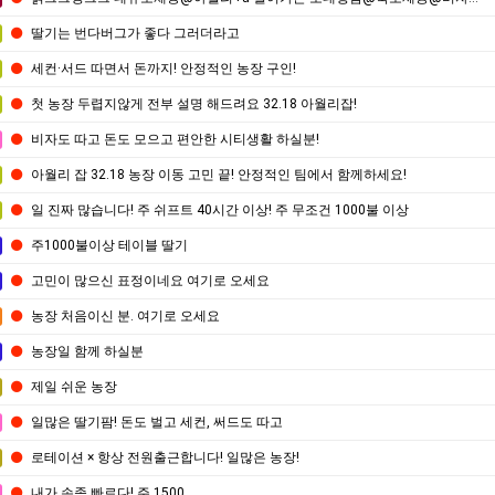
딸기는 번다버그가 좋다 그러더라고
세컨·서드 따면서 돈까지! 안정적인 농장 구인!
첫 농장 두렵지않게 전부 설명 해드려요 32.18 아월리잡!
비자도 따고 돈도 모으고 편안한 시티생활 하실분!
아월리 잡 32.18 농장 이동 고민 끝! 안정적인 팀에서 함께하세요!
일 진짜 많습니다! 주 쉬프트 40시간 이상! 주 무조건 1000불 이상
주1000불이상 테이블 딸기
고민이 많으신 표정이네요 여기로 오세요
농장 처음이신 분. 여기로 오세요
농장일 함께 하실분
제일 쉬운 농장
일많은 딸기팜! 돈도 벌고 세컨, 써드도 따고
로테이션 × 항상 전원출근합니다! 일많은 농장!
내가 손좀 빠르다! 주 1500