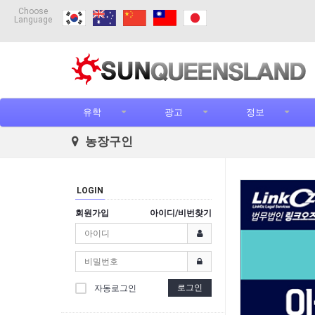
Choose
Language
유학
광고
정보
농장구인
LOGIN
회원가입
아이디/비번찾기
로그인
자동로그인