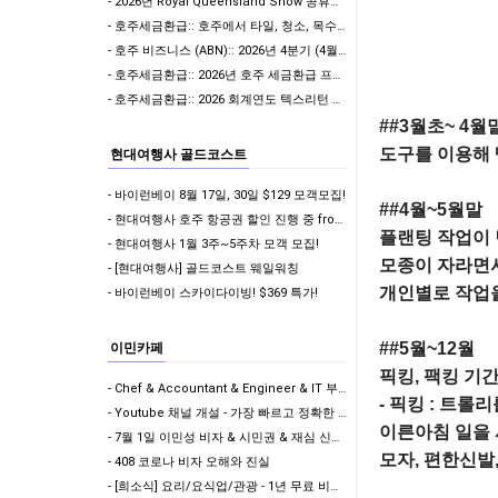
- 2026년 Royal Queensland Show 공휴일 휴무 안내
- 호주세금환급:: 호주에서 타일, 청소, 목수로 일하신다면? 절세할 수 있는 방법을 알고 계…
- 호주 비즈니스 (ABN):: 2026년 4분기 (4월-6월) ABN 사업자 GST/BAS …
- 호주세금환급:: 2026년 호주 세금환급 프로모션 안내
- 호주세금환급:: 2026 회계연도 텍스리턴 시즌 개막 임박! 7월 텍스리턴 전 필수 체크:…
##3월초~ 4월말
도구를 이용해 
현대여행사 골드코스트
- 바이런베이 8월 17일, 30일 $129 모객모집!
##4월~5월말

- 현대여행사 호주 항공권 할인 진행 중 from $11xx ~
플랜팅 작업이 
- 현대여행사 1월 3주~5주차 모객 모집!
모종이 자라면서
- [현대여행사] 골드코스트 웨일워칭
개인별로 작업을
- 바이런베이 스카이다이빙! $369 특가!
##5월~12월

이민카페
픽킹, 팩킹 기간
- Chef & Accountant & Engineer & IT 부족직업군에 포함! 드디어!!
- 픽킹 : 트롤
- Youtube 채널 개설 - 가장 빠르고 정확한 이민 뉴스 받아보기
이른아침 일을 
- 7월 1일 이민성 비자 & 시민권 & 재심 신청비 인상
모자, 편한신발
- 408 코로나 비자 오해와 진실
- [희소식] 요리/요식업/관광 - 1년 무료 비자 & 학생비자 풀타임 가능!