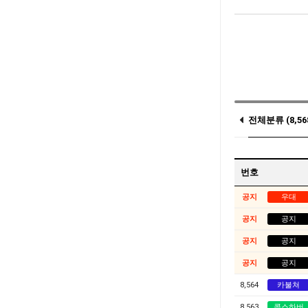
전체분류 (8,56
(0)
번호
공지
우대
공지
공지
공지
공지
공지
공지
8,564
카불쳐
8,563
콥스하버