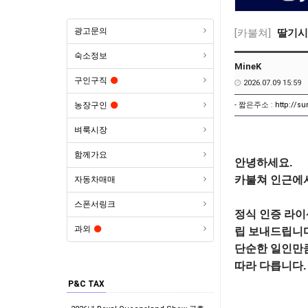
광고문의
[카불쳐]
딸기시
숙소정보
MineK
구인구직
2026.07.09 15:59
- 짧은주소 :
http://s
농장구인
벼룩시장
함께가요
안녕하세요.

카불쳐 인근에서
자동차매매
스폰서링크
정식 인증 라이
과외
립 보내드립니다
단순한 일인만큼
따라 다릅니다.
P&C TAX