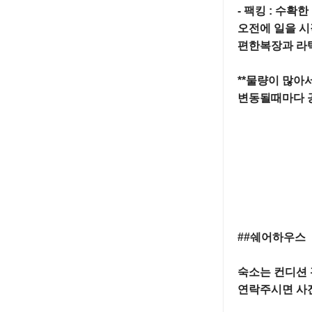
- 팩킹 : 수확
오전에 일을 시
편한복장과 라텍
**물량이 많아
변동될때마다 공
##쉐어하우스

숙소는 컨디션
연락주시면 사진