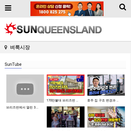
Toggl
Toggle
naviga
navigation
벼룩시장
SunTube
170만불대 브리즈번 …
호주 집 구조 변경과 …
브리즈번에서 열린 3.…