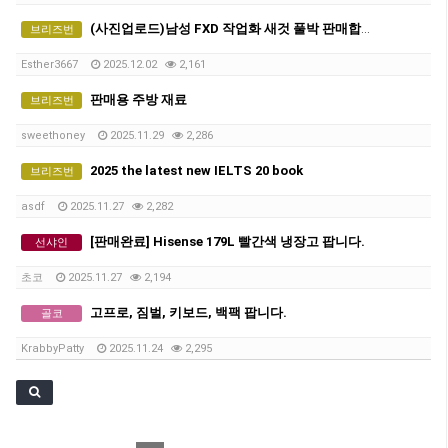
(사진업로드)남성 FXD 작업화 새것 풀박 판매합니다.
브리즈번
Esther3667
2025.12.02
2,161
판매용 주방 재료
브리즈번
sweethoney
2025.11.29
2,286
2025 the latest new IELTS 20 book
브리즈번
asdf
2025.11.27
2,282
[판매완료] Hisense 179L 빨간색 냉장고 팝니다.
선샤인
초코
2025.11.27
2,194
고프로, 짐벌, 키보드, 백팩 팝니다.
골코
KrabbyPatty
2025.11.24
2,295