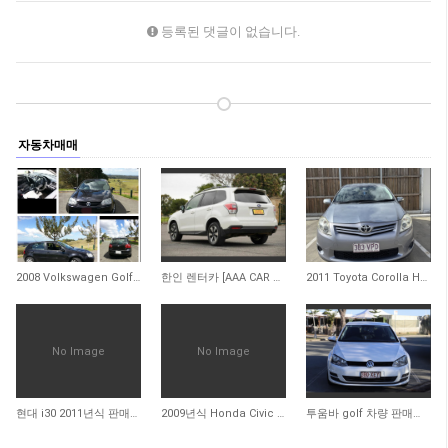
등록된 댓글이 없습니다.
자동차매매
166
191
600
2008 Volkswagen Golf TDI Automatic
한인 렌터카 [AAA CAR RENTAL]
2011 Toyota Corolla Hatchback 팝니다
No Image
No Image
728
651
757
현대 i30 2011년식 판매합니다
2009년식 Honda Civic Sedan (Auto) 판매합니다. (판매 완료)
투움바 golf 차량 판매합니다 $11,000