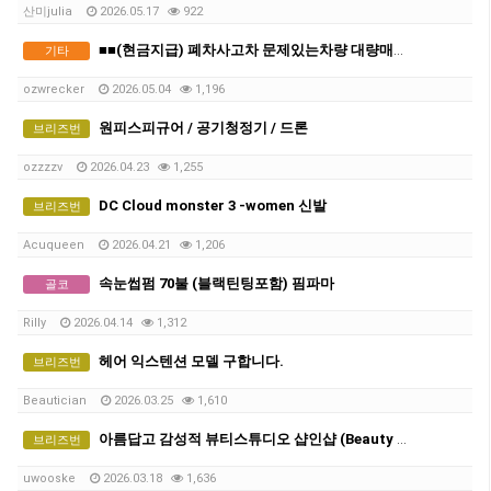
산미julia
2026.05.17
922
■■(현금지급) 폐차사고차 문제있는차량 대량매입합니다 ■■
기타
ozwrecker
2026.05.04
1,196
원피스피규어 / 공기청정기 / 드론
브리즈번
ozzzzv
2026.04.23
1,255
DC Cloud monster 3 -women 신발
브리즈번
Acuqueen
2026.04.21
1,206
속눈썹펌 70불 (블랙틴팅포함) 핌파마
골코
Rilly
2026.04.14
1,312
헤어 익스텐션 모델 구합니다.
브리즈번
Beautician
2026.03.25
1,610
아름답고 감성적 뷰티스튜디오 샵인샵 (Beauty Studio Rental )
브리즈번
uwooske
2026.03.18
1,636