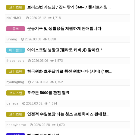
브리즈번 가드닝 / 잔디깎기 $60~ / 헷지트리밍 / 터프 시공
브리즈번
No1HMCL
2026.03.12
1,718
운동기구 및 생활용품 저렴하게 판매합니다
골코
Ghang
2026.03.08
1,630
아이스크림 냉장고(젤라토 케비넷) 팔아요!!
애머럴드
thesensory
2026.03.06
1,573
한국원화 호주달러로 환전 원합니다 (시티) (1000불)
브리즈번
hyolingling
2026.03.03
1,752
호주돈 5000불 환전 필요
브리즈번
geneva
2026.03.02
1,694
안정적 수일보장 되는 청소 프랜차이즈 판매합니다 -만불 (네고가능)
브리즈번
happyhome
2026.02.28
1,670