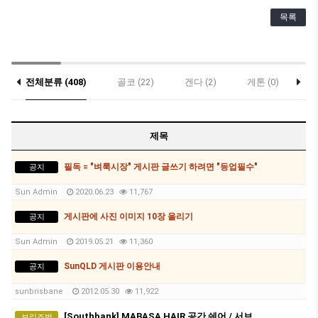
목록
전체분류 (408)
골코 (22)
겐다 (2)
게톤 (0)
락
우대 (0)
제목
필독 = "벼룩시장" 게시판 글쓰기 하려면 "등업필수"
공지
Sun Admin
2020.06.23
11,767
게시판에 사진 이미지 10장 올리기
공지
Sun Admin
2019.05.21
11,360
SunQLD 게시판 이용안내
공지
sunbrisbane
2012.05.30
11,922
[Southbank] MABASA HAIR 공간 쉐어 / 서브리스(Sub-lease) 파트너를 모십니다!
브리즈번