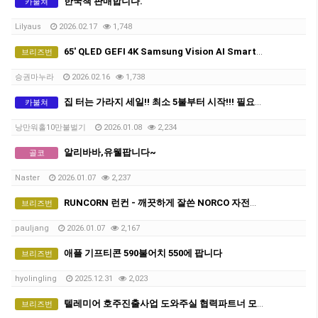
한국책 판매합니다.
카불쳐
Lilyaus
2026.02.17
1,748
65' QLED GEFI 4K Samsung Vision AI Smart TV TV팔아요(새상품)
브리즈번
승권마누라
2026.02.16
1,738
집 터는 가라지 세일!! 최소 5불부터 시작!!! 필요한 물건 싸게 챙겨가세요!!
카불쳐
낭만워홀10만불벌기
2026.01.08
2,234
알리바바,유웰팝니다~
골코
Naster
2026.01.07
2,237
RUNCORN 런컨 - 깨끗하게 잘쓴 NORCO 자전거 150달러팝니다(조미료공짜로드립니다 오픈채팅 링크로)
브리즈번
pauljang
2026.01.07
2,167
애플 기프티콘 590불어치 550에 팝니다
브리즈번
hyolingling
2025.12.31
2,023
텔레미어 호주진출사업 도와주실 협력파트너 모집
브리즈번