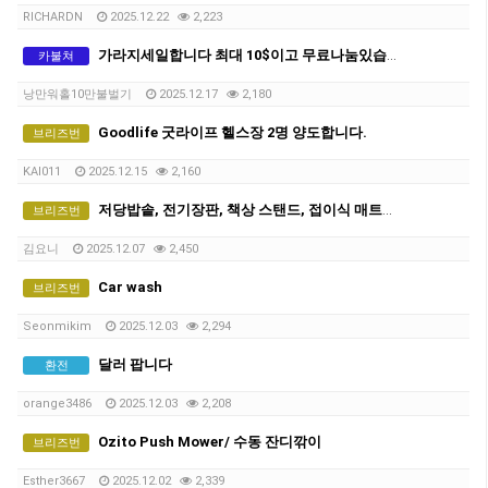
RICHARDN
2025.12.22
2,223
가라지세일합니다 최대 10$이고 무료나눔있습니다. 쉐어하시는 분들 필요한 물건 많습니다.
카불쳐
낭만워홀10만불벌기
2025.12.17
2,180
Goodlife 굿라이프 헬스장 2명 양도합니다.
브리즈번
KAI011
2025.12.15
2,160
저당밥솥, 전기장판, 책상 스탠드, 접이식 매트리스, 샤오미멀티탭 저렴하게 판매합니다
브리즈번
김요니
2025.12.07
2,450
Car wash
브리즈번
Seonmikim
2025.12.03
2,294
달러 팝니다
환전
orange3486
2025.12.03
2,208
Ozito Push Mower/ 수동 잔디깎이
브리즈번
Esther3667
2025.12.02
2,339