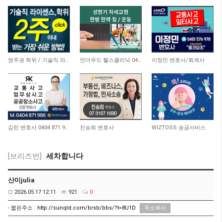
20,431
5,488
9,696
영주권 학위 / 기술직 라이센스 최소2주안에 받기! (요리, 페인팅, 용접, 차일드케어 등…
언더우드 헬스클리닉 0493 844 686
이정민 변호사/회계사
11,031
9,794
9,362
김린 변호사 0404 871 986
진승희 변호사
WIZTOSS 송금서비스
[브리즈번]
세차합니다
산미julia
2026.05.17 12:11
921
0
- 짧은주소 :
http://sunqld.com/brsb/bbs/?t=8U1D
주소복사