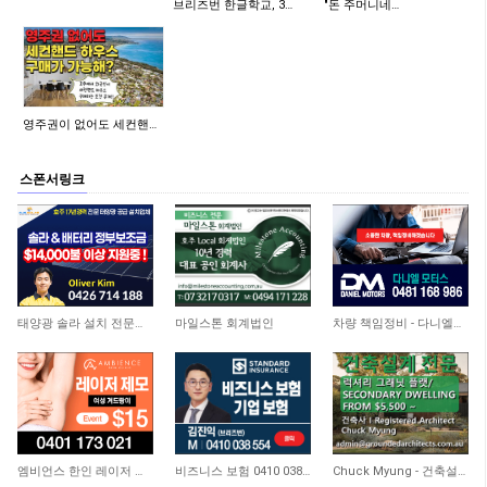
브리즈번 한글학교, 3…
"돈 주머니네…
영주권이 없어도 세컨핸…
스폰서링크
11,331
4,450
4,713
태양광 솔라 설치 전문업체
마일스톤 회계법인
차량 책임정비 - 다니엘모터스
3,647
3,704
9,209
엠비언스 한인 레이저 클리닉
비즈니스 보험 0410 038 554
Chuck Myung - 건축설계사