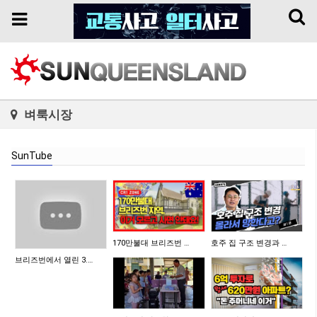
Toggl
Toggle
naviga
navigation
벼룩시장
SunTube
170만불대 브리즈번 …
호주 집 구조 변경과 …
브리즈번에서 열린 3.…