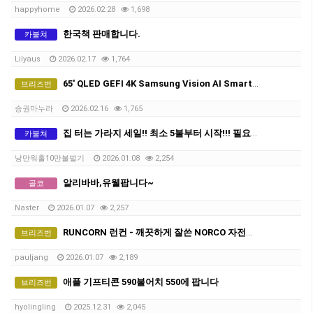
happyhome
2026.02.28
1,698
한국책 판매합니다.
카불쳐
Lilyaus
2026.02.17
1,764
65' QLED GEFI 4K Samsung Vision AI Smart TV TV팔아요(새상품)
브리즈번
승권마누라
2026.02.16
1,765
집 터는 가라지 세일!! 최소 5불부터 시작!!! 필요한 물건 싸게 챙겨가세요!!
카불쳐
낭만워홀10만불벌기
2026.01.08
2,254
알리바바,유웰팝니다~
골코
Naster
2026.01.07
2,257
RUNCORN 런컨 - 깨끗하게 잘쓴 NORCO 자전거 150달러팝니다(조미료공짜로드립니다 오픈채팅 링크로)
브리즈번
pauljang
2026.01.07
2,189
애플 기프티콘 590불어치 550에 팝니다
브리즈번
hyolingling
2025.12.31
2,045