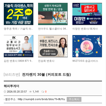
20,448
5,501
9,713
영주권 학위 / 기술직 라이센스 최소2주안에 받기! (요리, 페인팅, 용접, 차일드케어 등…
언더우드 헬스클리닉 0493 844 686
이정민 변호사/회계사
11,038
9,810
9,375
김린 변호사 0404 871 986
진승희 변호사
WIZTOSS 송금서비스
[브리즈번]
전자렌지 30불 (커피포트 드림)
해피투게더
2026.05.20 23:57
1,141
0
- 짧은주소 :
http://sunqld.com/brsb/bbs/?t=8UYu
주소복사