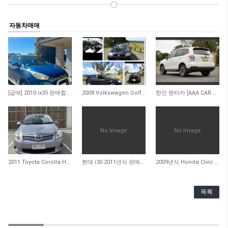
자동차매매
111
238
256
[급매] 2010 ix35 판매합니다
2008 Volkswagen Golf TDI Automatic
한인 렌터카 [AAA CAR RENTAL]
No Image
No Image
621
754
669
2011 Toyota Corolla Hatchback 팝니다
현대 i30 2011년식 판매합니다
2009년식 Honda Civic Sedan (Auto) 판매합니다. (판매 완료)
목록