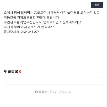
목록
숍에서 점심 뎁혀먹는 용도로만 사용해서 아직 쓸만해요.고장난적 없고
작동잘됨.커피포트포함 30불에 드립니다.
로간센트롤 픽업우선입니다. 연락주시면 사진보내드려요.
사진 용량이 커서 업로드가 안 되네요
문자주세요. 0424 345 007
댓글목록
0
등록된 댓글이 없습니다.