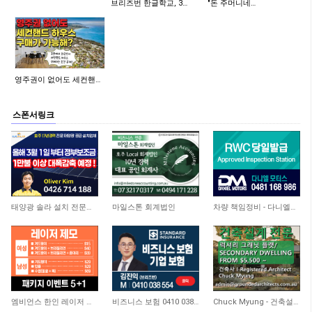
브리즈번 한글학교, 3…
"돈 주머니네…
영주권이 없어도 세컨핸…
스폰서링크
11,340
4,461
4,726
태양광 솔라 설치 전문업체
마일스톤 회계법인
차량 책임정비 - 다니엘모터스
3,658
3,714
9,221
엠비언스 한인 레이저 클리닉
비즈니스 보험 0410 038 554
Chuck Myung - 건축설계사