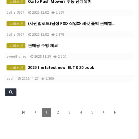
Ozito Push Mower/ 수동 잔디깎이
브리즈번
Esther3667
2025.12.02
2,359
(사진업로드)남성 FXD 작업화 새것 풀박 판매합니다.
브리즈번
Esther3667
2025.12.02
2,178
판매용 주방 재료
브리즈번
sweethoney
2025.11.29
2,300
2025 the latest new IELTS 20 book
브리즈번
asdf
2025.11.27
2,300
1
2
3
4
5