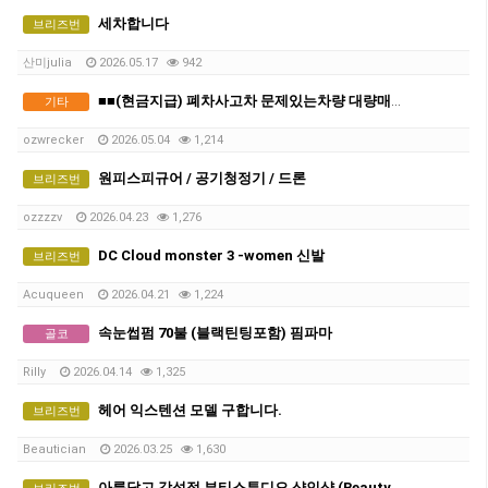
세차합니다
브리즈번
산미julia
2026.05.17
942
■■(현금지급) 폐차사고차 문제있는차량 대량매입합니다 ■■
기타
ozwrecker
2026.05.04
1,214
원피스피규어 / 공기청정기 / 드론
브리즈번
ozzzzv
2026.04.23
1,276
DC Cloud monster 3 -women 신발
브리즈번
Acuqueen
2026.04.21
1,224
속눈썹펌 70불 (블랙틴팅포함) 핌파마
골코
Rilly
2026.04.14
1,325
헤어 익스텐션 모델 구합니다.
브리즈번
Beautician
2026.03.25
1,630
아름답고 감성적 뷰티스튜디오 샵인샵 (Beauty Studio Rental )