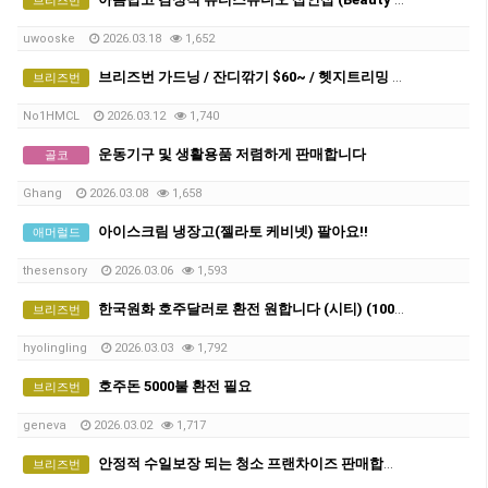
브리즈번
uwooske
2026.03.18
1,652
브리즈번 가드닝 / 잔디깎기 $60~ / 헷지트리밍 / 터프 시공
브리즈번
No1HMCL
2026.03.12
1,740
운동기구 및 생활용품 저렴하게 판매합니다
골코
Ghang
2026.03.08
1,658
아이스크림 냉장고(젤라토 케비넷) 팔아요!!
애머럴드
thesensory
2026.03.06
1,593
한국원화 호주달러로 환전 원합니다 (시티) (1000불)
브리즈번
hyolingling
2026.03.03
1,792
호주돈 5000불 환전 필요
브리즈번
geneva
2026.03.02
1,717
안정적 수일보장 되는 청소 프랜차이즈 판매합니다 -만불 (네고가능)
브리즈번