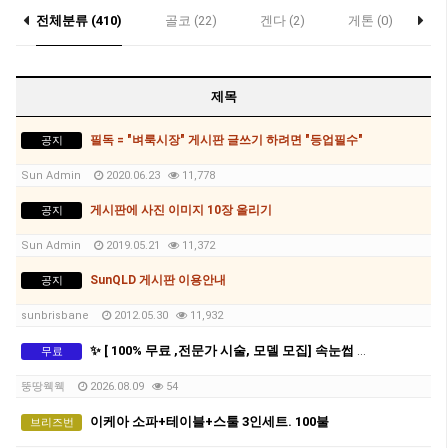
전체분류 (410)
골코 (22)
겐다 (2)
게톤 (0)
락
우대 (0)
제목
필독 = "벼룩시장" 게시판 글쓰기 하려면 "등업필수"
공지
Sun Admin
2020.06.23
11,778
게시판에 사진 이미지 10장 올리기
공지
Sun Admin
2019.05.21
11,372
SunQLD 게시판 이용안내
공지
sunbrisbane
2012.05.30
11,932
✨ [ 100% 무료 ,전문가 시술, 모델 모집] 속눈썹 연장 / 속눈썹 파마 / 펌 포인트 모델 구합니다 ✨
무료
뚱땅웩웩
2026.08.09
54
이케아 소파+테이블+스툴 3인세트. 100불
브리즈번