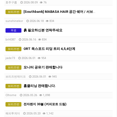
호주구름
2026.08.09
76
[Southbank] MABASA HAIR 공간 쉐어 / 서브리스(Sub-lease) 파트너를 모십니다!
브리즈번
sunshinekor
2026.06.18
834
흙 필요하신분 연락주세요
무료
brl4387
2026.06.16
834
ORT 옥스포드 리딩 트리 4,5,6단계
브리즈번
jade73
2026.06.01
954
모니터 공유기 판매합니다
브리즈번
브리즈번제이크
2026.06.01
945
홈클리닝 판매합니다.
브리즈번
Clhome
2026.05.26
1,098
전자렌지 30불 (커피포트 드림)
브리즈번
해피투게더
2026.05.20
1,142