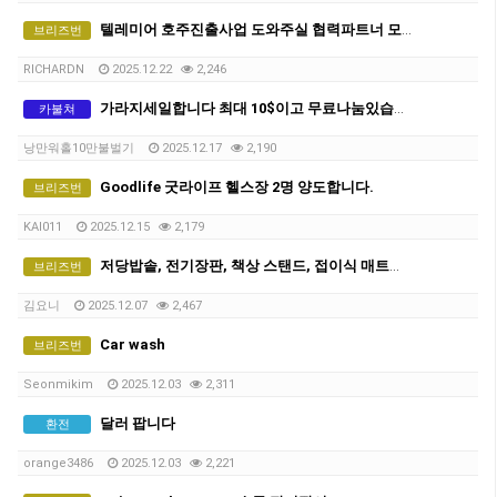
텔레미어 호주진출사업 도와주실 협력파트너 모집
브리즈번
RICHARDN
2025.12.22
2,246
가라지세일합니다 최대 10$이고 무료나눔있습니다. 쉐어하시는 분들 필요한 물건 많습니다.
카불쳐
낭만워홀10만불벌기
2025.12.17
2,190
Goodlife 굿라이프 헬스장 2명 양도합니다.
브리즈번
KAI011
2025.12.15
2,179
저당밥솥, 전기장판, 책상 스탠드, 접이식 매트리스, 샤오미멀티탭 저렴하게 판매합니다
브리즈번
김요니
2025.12.07
2,467
Car wash
브리즈번
Seonmikim
2025.12.03
2,311
달러 팝니다
환전
orange3486
2025.12.03
2,221