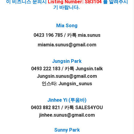
이 비즈니스 문의시
Listing Number: SB3104
를 알려주시
기 바랍니다.
Mia Song
0423 196 785 / 카톡 mia.sunus
miamia.sunus@gmail.com
Jungsin Park
0493 222 183 / 카톡 Jungsin.talk
Jungsin.sunus@gmail.com
인스타: Jungsin_sunus
Jinhee Yi (투움바)
0403 882 821 / 카톡 SALES4YOU
jinhee.sunus@gmail.com
Sunny Park