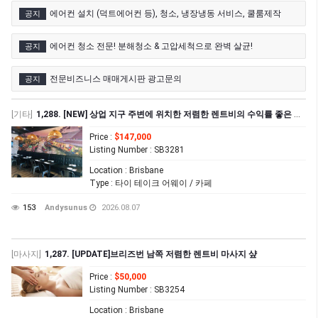
에어컨 설치 (덕트에어컨 등), 청소, 냉장냉동 서비스, 쿨룸제작
공지
에어컨 청소 전문! 분해청소 & 고압세척으로 완벽 살균!
공지
전문비즈니스 매매게시판 광고문의
공지
[기타]
1,288. [NEW] 상업 지구 주변에 위치한 저렴한 렌트비의 수익률 좋은 타이 테이크 어웨이 샾 매매
Price
:
$147,000
Listing Number
: SB3281
Location
: Brisbane
Type
: 타이 테이크 어웨이 / 카페
153
Andysunus
2026.08.07
[마사지]
1,287. [UPDATE]브리즈번 남쪽 저렴한 렌트비 마사지 샾
Price
:
$50,000
Listing Number
: SB3254
Location
: Brisbane