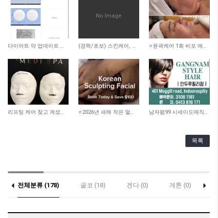
No Image
1,558
1,898
2,412
다이어트 약 업데이트 됐어요
(경력/초보) 스킨케어, 리메디얼 테라피스트 -스폰비자가능
⭐️윤곽케어 1회 비포 애프터 사진 ⭐️
2,352
2,146
2,900
리프팅 케어 찾고 계셨나요? 더블로 HIFU
⭐️2026년 새해 작은 얼굴 되기 프로젝트!! 100불 할인!!
남자펌99 시세이도매직199 인두루필리
목록
전체분류 (178)
골코 (18)
겐다 (0)
게톤 (0)
락
(0)