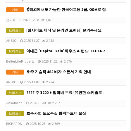
☝️해외에서도 가능한 한국어교원 2급, Q&A로 정리했다!
기타
선교육
2025.12.08
1,879
[웹사이트 제작 및 온라인 브랜딩] 문의주세요!
브리즈번
ANS00
2025.11.27
2,042
역대급 ‘Capital Gain’ 하우스 & 랜드! KEPERRA, QUARRY “그곳이 알고 싶다”. 브리즈번 특별 ‘합동’ 부동산 세미나.
브리즈번
BetterLifeProperty
2025.11.22
2,076
호주 기술직 482 비자 스폰서 기회 안내
기타
ANS00
2025.11.07
2,224
???? 주 $200 + 입학비 무료! 유연한 스케줄로 일과 공부 둘 다 잡으세요 ????
브리즈번
Jasonwoo
2025.10.30
2,287
호주사업 도오주실 협력파트너 모집
브리즈번
RICHARDN
2025.10.25
2,369