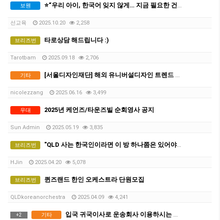
⭐“우리 아이, 한국어 잊지 않게… 지금 필요한 건 한국어교원입니다”⭐
보웬
선교육
2025.10.20
2,258
타로상담 해드립니다 :)
브리즈번
Tarotbam
2025.09.18
2,706
[서울디자인재단] 해외 유니버설디자인 트렌드 리포트 모집 안내 (~6/20 KST 15:00)
기타
nicolezzang
2025.06.16
3,499
2025년 케언즈/타운즈빌 순회영사 공지
우대
Sun Admin
2025.05.19
3,835
"QLD 사는 한국인이라면 이 방 하나쯤은 있어야 함 (유용한 카톡방 모음 공유)"
브리즈번
HJin
2025.04.20
5,078
퀸즈랜드 한인 오케스트라 단원모집
브리즈번
QLDkoreanorchestra
2025.04.09
4,241
입국 귀국이사로 운송회사 이용하시는 분들 정보 나눔 하오니 꼭 조심하세요.
기타
+
2