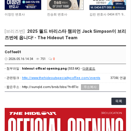
10,971
10,722
12,930
이정민 변호사
진승희 변호사
김린 변호사 0404 871 986
[브리즈번]
2025 월드 바리스타 챔피언 Jack Simpson이 브리
즈번에 옵니다! - The Hideout Team
Coffee01
2026.05.16 14:34
751
0
- 첨부파일 :
hideout offical opening.png
(553.6K) -
다운로드
- 관련링크 :
http://www.thehideoutspecialtycoffee.com/events
373회 연결
- 짧은주소 :
http://sunqld.com/brsb/bbs/?t=8TIc
주소복사
목록