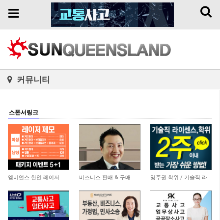
Toggl
Toggle
naviga
navigation
커뮤니티
스폰서링크
3,774
5,860
20,757
엠비언스 한인 레이저 클리닉
비즈니스 판매 & 구매
영주권 학위 / 기술직 라이센스 최소2주안에 받기! (요리, 페인팅, 용접, 차일드케어 등…