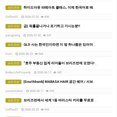
하이드아웃 라떼아트 클래스, 이제 한국어로 배웁니다 ☕ 그룹 커피 클래스 오픈!
브리즈번
Coffee01
2026.07.03
406
급) 워홀끝나거나 포기하고 가시는분!!
브리즈번
pangpang
2026.07.02
537
QLD 사는 한국인이라면 이 방 하나쯤은 있어야 함 (유용한 카톡방 모음 공유)
브리즈번
HJin
2026.06.23
544
“호주 부동산 업계 리더들이 브리즈번에 모였다!” 브리즈번 특별 합동 무료 부동산 세미나에 여러분을 초대합니다
브리즈번
BetterLifeProperty
2026.06.17
582
[Southbank] MABASA HAIR 공간 쉐어 / 서브리스(Sub-lease) 파트너를 모십니다!
브리즈번
sunshinekor
2026.06.11
593
브리즈번에서 세계 1등 바리스타 커피를 무료로 마실 수 있다면?
브리즈번
Coffee01
2026.05.25
642