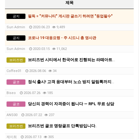
제목
필독 = "커뮤니티" 게시판 글쓰기 하려면 "등업필수"
공지
Sun Admin
2020.06.23
9,489
코로나 19 대응요령 - 주 시드니 총 영사관
공지
Sun Admin
2020.03.15
11,062
브리즈번 시티에서 한국어로 진행되는 라떼아트 클래스, 8/29(토)에 열립니다
브리즈번
Coffee01
2026.08.06
34
정식 출시! 고객 응대부터 노쇼 방지 알림톡까지. 24시간 일하는 '다국어 AI 비서' 를 두어 매출을 늘리세요! (1인샵 평생 무료)
골코
Biseo
2026.07.26
185
당신의 경력이 자격증이 됩니다 — RPL 무료 상담
골코
ANS00
2026.07.22
237
브리즈번 골코 명랑골프 단톡방입니다.
브리즈번
제이최
2026.07.13
305