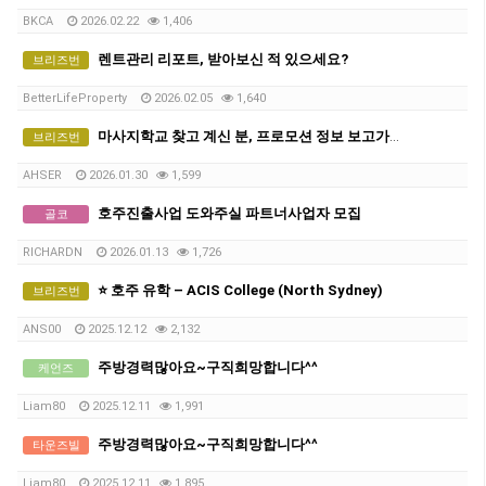
BKCA
2026.02.22
1,406
렌트관리 리포트, 받아보신 적 있으세요?
브리즈번
BetterLifeProperty
2026.02.05
1,640
마사지학교 찾고 계신 분, 프로모션 정보 보고가세요~
브리즈번
AHSER
2026.01.30
1,599
호주진출사업 도와주실 파트너사업자 모집
골코
RICHARDN
2026.01.13
1,726
⭐ 호주 유학 – ACIS College (North Sydney)
브리즈번
ANS00
2025.12.12
2,132
주방경력많아요~구직희망합니다^^
케언즈
Liam80
2025.12.11
1,991
주방경력많아요~구직희망합니다^^
타운즈빌
Liam80
2025.12.11
1,895