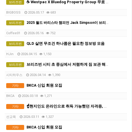
☕️ Westpac X Bluedog Property Group 무료 커피 & 부동산 토크 - 5월21일(목)
브리즈번
BIGBOSS
2026.05.17
683
2025 월드 바리스타 챔피언 Jack Simpson이 브리즈번에 옵니다! - The Hideout Team
브리즈번
Coffee01
2026.05.16
752
QLD 살면 무조건 하나쯤은 필요한 정보방 모음
브리즈번
HJin
2026.04.15
1,150
브리즈번 시티 초 중심에서 저렴하게 짐 보관 해드려요
브리즈번
시티하우스
2026.04.14
1,390
BKCA 신입 회원 모집
기타
BKCA
2026.03.18
1,271
☝️현지인도 온라인으로 취득 가능했던 자격증, 곧 방식 바뀝니다
기타
선교육
2026.03.11
1,327
BKCA 신입 회원 모집
기타