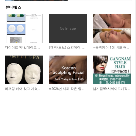
뷰티/헬스
No Image
1,562
1,898
2,414
다이어트 약 업데이트 됐어요
(경력/초보) 스킨케어, 리메디얼 테라피스트 -스폰비자가능
⭐️윤곽케어 1회 비포 애프터 사진 ⭐️
2,353
2,147
2,900
리프팅 케어 찾고 계셨나요? 더블로 HIFU
⭐️2026년 새해 작은 얼굴 되기 프로젝트!! 100불 할인!!
남자펌99 시세이도매직199 인두루필리