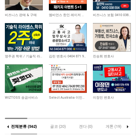
6,084
3,853
3,917
비즈니스 판매 & 구매
엠비언스 한인 레이저 클리닉
비즈니스 보험 0410 038 554
20,753
11,423
9,442
영주권 학위 / 기술직 라이센스 최소2주안에 받기! (요리, 페인팅, 용접, 차일드케어 등…
김린 변호사 0404 871 986
진승희 변호사
9,752
9,863
9,265
WIZTOSS 송금서비스
Select Australia 이민전문
이정민 변호사
전체분류 (562)
골코 (20)
겐다 (0)
게톤 (19)