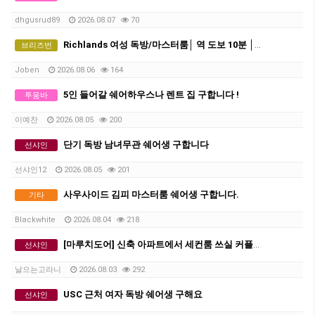
dhgusrud89
2026.08.07
70
Richlands 여성 독방/마스터룸│ 역 도보 10분 │ 에어컨 │ 모든 빌 포함 │ 단기-약3개월 거주 가능
브리즈번
Joben
2026.08.06
164
5인 들어갈 쉐어하우스나 렌트 집 구합니다 !
투움바
이예찬
2026.08.05
200
단기 독방 남녀무관 쉐어생 구합니다
선샤인
선샤인12
2026.08.05
201
사우사이드 김피 마스터룸 쉐어생 구합니다.
기타
Blackwhite
2026.08.04
218
[마루치도어] 신축 아파트에서 세컨룸 쓰실 커플 혹은 2인 쉐어 구합니다. 플라자 도보 5분거리.
선샤인
날으는고라니
2026.08.03
292
USC 근처 여자 독방 쉐어생 구해요
선샤인