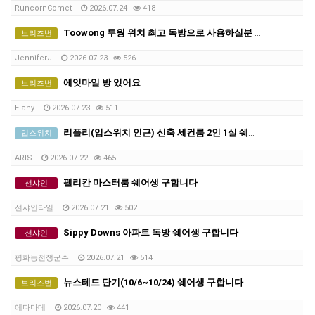
RuncornComet
2026.07.24
418
Toowong 투웡 위치 최고 독방으로 사용하실분 여성 1인 또는 2인 (즉시)
브리즈번
JenniferJ
2026.07.23
526
에잇마일 방 있어요
브리즈번
Elany
2026.07.23
511
리플리(입스위치 인근) 신축 세컨룸 2인 1실 쉐어생 구인합니다!
입스위치
ARIS
2026.07.22
465
펠리칸 마스터룸 쉐어생 구합니다
선샤인
선샤인타일
2026.07.21
502
Sippy Downs 아파트 독방 쉐어생 구합니다
선샤인
평화동전쟁군주
2026.07.21
514
뉴스테드 단기(10/6~10/24) 쉐어생 구합니다
브리즈번
에다마메
2026.07.20
441