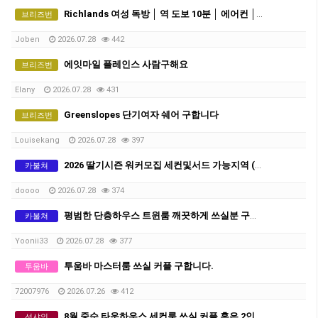
Richlands 여성 독방 │ 역 도보 10분 │ 에어컨 │ 모든 빌 포함 │ 주 $280 │ 단기-약3개월 거주 가능
브리즈번
Joben
2026.07.28
442
에잇마일 플레인스 사람구해요
브리즈번
Elany
2026.07.28
431
Greenslopes 단기여자 쉐어 구합니다
브리즈번
Louisekang
2026.07.28
397
2026 딸기시즌 워커모집 세컨및서드 가능지역 (QLD 브리즈번 근교)
카불쳐
doooo
2026.07.28
374
평범한 단층하우스 트윈룸 깨끗하게 쓰실분 구합니다
카불쳐
Yoonii33
2026.07.28
377
투움바 마스터룸 쓰실 커플 구합니다.
투움바
72007976
2026.07.26
412
8월 중순 타운하우스 세컨룸 쓰실 커플 혹은 2인 쉐어생 구합니다.
선샤인