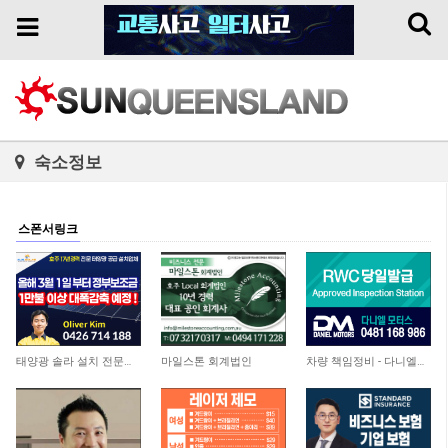
Toggl
Toggle
naviga
navigation
숙소정보
스폰서링크
11,377
4,517
4,750
태양광 솔라 설치 전문업체
마일스톤 회계법인
차량 책임정비 - 다니엘모터스