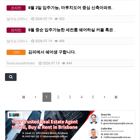
8월 2일 입주가능, 마루치도어 중심 신축아파트에서 세컨룸 쉐어하실 커플 혹은 2인 쉐어생 구합니다.
선샤인
날으는고라니
2026.07.19
502
8월 중순 입주가능한 세컨룸 쉐어하실 커플 혹은 2인 쉐어생 구합니다.
선샤인
날으는고라니
2026.07.19
484
김피에서 쉐어생 구합니다.
기타
Suncosushiman
2026.07.19
444
1
2
3
4
5