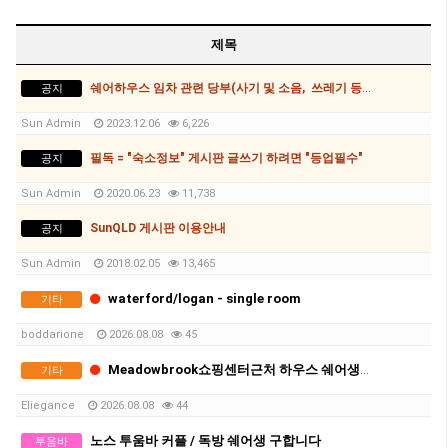
콥스하버 (1)
제목
쉐어하우스 임차 관련 당부(사기 및 소음, 쓰레기 등)사항
공지
Sun Admin
2023.12.06
6,226
필독 = "숙소정보" 게시판 글쓰기 하려면 "등업필수"
공지
Sun Admin
2020.06.23
11,738
SunQLD 게시판 이용안내
공지
Sun Admin
2018.02.05
13,465
waterford/logan - single room
기타
boddarione
2026.08.08
45
Meadowbrook쇼핑센터근처 하우스 쉐어생 두분구합니다:)
기타
Eliegance
2026.08.08
44
노스 투움바 커플 / 독방 쉐어생 구합니다
투움바