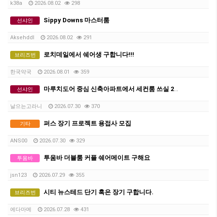
k38a
2026.08.02
298
Sippy Downs 마스터룸
선샤인
Aksehddl
2026.08.02
291
로치데일에서 쉐어생 구합니다!!!
브리즈번
한국약국
2026.08.01
359
마루치도어 중심 신축아파트에서 세컨룸 쓰실 2인 쉐어 혹은 커플 구합니다.
선샤인
날으는고라니
2026.07.30
370
퍼스 장기 프로젝트 용접사 모집
기타
ANS00
2026.07.30
329
투움바 더블룸 커플 쉐어메이트 구해요
투움바
jsn123
2026.07.29
355
시티 뉴스테드 단기 혹은 장기 구합니다.
브리즈번
에다마메
2026.07.28
431