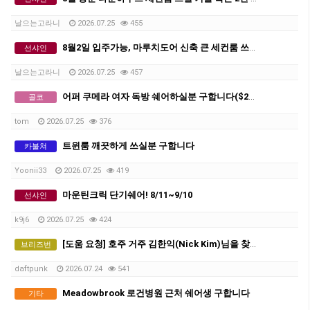
날으는고라니
2026.07.25
455
8월2일 입주가능, 마루치도어 신축 큰 세컨룸 쓰실 커플 혹은 2인 쉐어생 구합니다.
선샤인
날으는고라니
2026.07.25
457
어퍼 쿠메라 여자 독방 쉐어하실분 구합니다($230)
골코
tom
2026.07.25
376
트윈룸 깨끗하게 쓰실분 구합니다
카불쳐
Yoonii33
2026.07.25
419
마운틴크릭 단기쉐어! 8/11~9/10
선샤인
k9j6
2026.07.25
424
[도움 요청] 호주 거주 김한익(Nick Kim)님을 찾고 있습니다 — 결정적 정보 제공 시 사례하겠습니다
브리즈번
daftpunk
2026.07.24
541
Meadowbrook 로건병원 근처 쉐어생 구합니다
기타