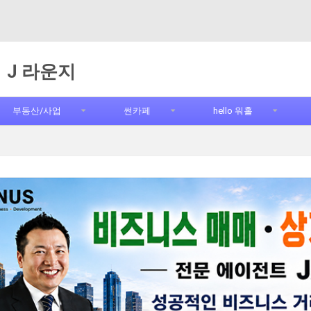
J 라운지
부동산/사업
썬카페
hello 워홀