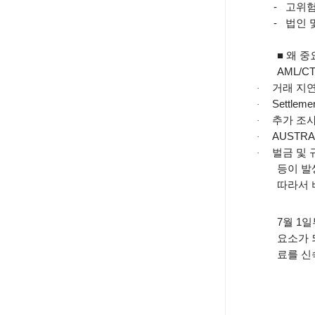
-
고위험
-
법인 
■
왜 중
AML/C
거래 지
·
Settleme
·
추가 조
·
AUSTR
·
벌금 및 
·
등이 발
따라서 
7
월
1
일
요소가 
료를 신