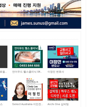
5,221
8,477
브리즈번 시티 인근 로컬 상가에 위치한 일식당 매매 합니다
언더우드 헬스클리닉 0493 844 686
이정민 변호사
8,998
8,656
비스
Select Australia 이민전문
Archi One 샵피팅