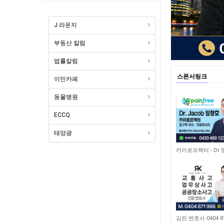
J 라운지
부동산 칼럼
법률칼럼
스폰서링크
이민카페
동물병원
ECCQ
태양광
1,850
카이로프랙터 - Dr
10,551
김린 변호사 0404 87