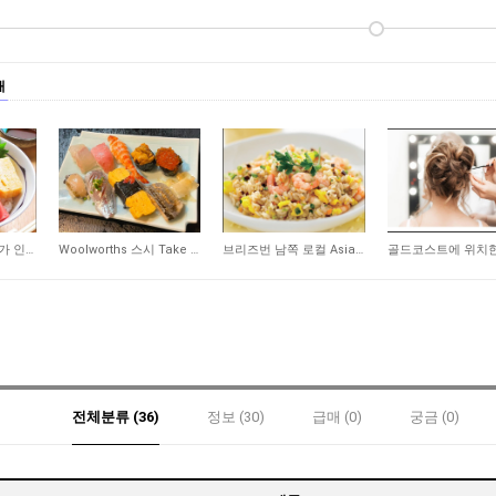
매
297
278
194
브리즈번 서쪽 대학가 인근 일식당 매매 합니다
Woolworths 스시 Take Away 숍 매매합니다
브리즈번 남쪽 로컬 Asian 식당 매매합니다
전체분류 (36)
정보 (30)
급매 (0)
궁금 (0)