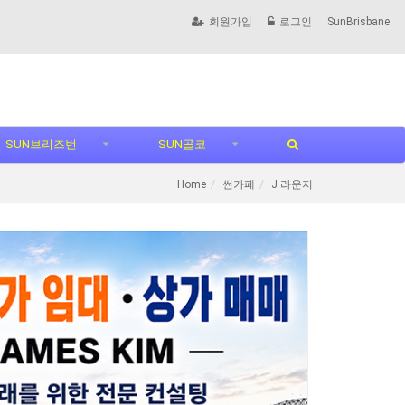
회원가입
로그인
SunBrisbane
SUN브리즈번
SUN골코
Home
썬카페
J 라운지