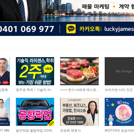
No Image
19,603
3,824
4,040
 임창호
영주권 학위 / 기술직 라이센스 최소2주안에 받기! (요리, 페인팅, 용접, 차일드케어 등…
===> 한식 바베큐 레스토랑 급매합니다 <===
12,043
8,752
9,221
1 986
달인픽업 필립픽업 GQ픽업 최저가픽업
진승희 변호사
WIZTOSS 송금서