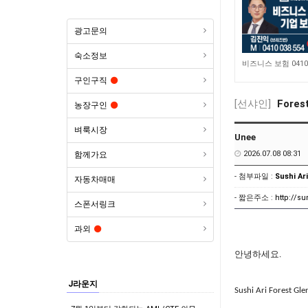
광고문의
숙소정보
3,437
구인구직
[선샤인]
Fore
농장구인
벼룩시장
Unee
2026.07.08 08:31
함께가요
- 첨부파일 :
Sushi Ar
자동차매매
- 짧은주소 :
http://s
스폰서링크
과외
안녕하세요
.
J라운지
Sushi Ari Forest Gl