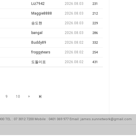
Liz7942
2026.08.03
231
Maggie8888
2026.08.03
212
송도현
2026.08.03
229
bangal
2026.08.03
286
Buddy89
2026.08.02
332
froggytears
2026.08.02
254
도돌이표
2026.08.02
431
9
10
 4000 TEL : 07 3012 7200 Mobile : 0401 069 977 Email: james.sunnetwork@gmail.com