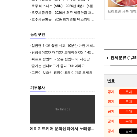
- 호주 비즈니스 (ABN):: 2026년 4분기 (4월-6월) ABN 사업자 GST/BAS …
321
- 호주세금환급:: 2026년 호주 세금환급 프로모션 안내
- 호주세금환급:: 2026 회계연도 텍스리턴 시즌 개막 임박! 7월 텍스리턴 전 필수 체크:…
농장구인
- 일한땐 하고! 쉴땐 쉬고! 10분만 가면 개쩌는 바닷가 있는 숙소
- 닭장쉐어XXX 대기XX 로테이션XX/ 마트 코앞/ 숙소컨디션 최상
전체분류 (1,35
- 쉬프트 짱짱히 나오는 팀입니다. 시간낭비 ㄴㄴ
- 딸기는 번다버그가 좋다 그러더라고
(0)
- 고민이 많으신 표정이네요 여기로 오세요
번호
기부봉사
공지
우대
공지
우대
No Image
공지
우대
공지
우대
에이지드케어 문화센타에서 노래봉사하실분(드림밴드)
공지
공지