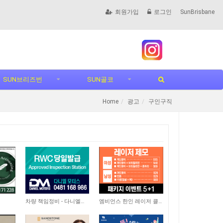
회원가입
로그인
SunBrisbane
SUN브리즈번
SUN골코
Home
광고
구인구직
4,727
3,577
차량 책임정비 - 다니엘모터스
엠비언스 한인 레이저 클리닉