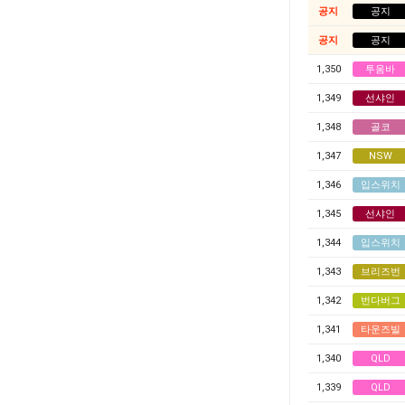
공지
공지
공지
공지
1,350
투움바
1,349
선샤인
1,348
골코
1,347
NSW
1,346
입스위치
1,345
선샤인
1,344
입스위치
1,343
브리즈번
1,342
번다버그
1,341
타운즈빌
1,340
QLD
1,339
QLD