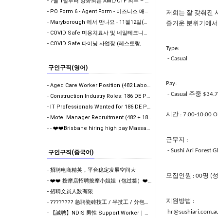
- 7월 1일부터 강화되는 AML/CTF 의무 – Vendor Verification & Bu…
- PO Form 6 - Agent Form - 비즈니스 매매시 에이전트 계약서
저희는
잘
갖춰진
- Maryborough 에서 만나요 - 11월12일(목요일) 정오 12시
즐거운
분위기에서
- COVID Safe 미용치료사 및 네일테크니션을 위한 권고사항
- COVID Safe 다이닝 사업장 (레스토랑, 카페, 펍, 클럽, RSL 및 호텔)을 위…
Type:
- Casual
구인구직(영어)
Pay:
- Aged Care Worker Position (482 Labour Agreement Pa…
주중
- Casual
$34.
- Construction Industry Roles: 186 DE Permanent Resi…
- IT Professionals Wanted for 186 DE Permanent Resid…
시간 : 7:00-10:00 
- Motel Manager Recruitment (482 + 186 Visa Sponsors…
- - ❤️❤️Brisbane hiring high pay Massage GIRLS!$- ❤️…
근무지
:
- Sushi Ari Forest G
구인구직(중국어)
- 招聘电商精英，平台稳定发展空间大
모집인원
명
: 00
(
- ❤️❤️ 按摩店招聘按摩小姐姐（包过签）❤️❤️❤️
- 招聘文员人数有限
지원방법
:
- ???????? 急聘瓷砖技工 / 半技工 / 分包团队 ????????
hr@sushiari.com.a
- 【誠聘】NDIS 男性 Support Worker｜Nambour｜時薪 $39–$50.29