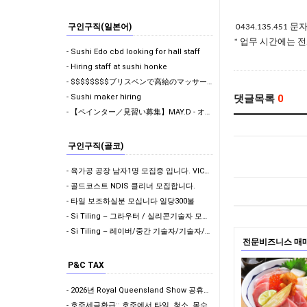
문
구인구직(일본어)
0434.135.451
업무
시간에는
전
*
- Sushi Edo cbd looking for hall staff
- Hiring staff at sushi honke
- $$$$$$$$ブリスベンで高給のマッサージ女子を募集しています！ $$$$$$$$
- Sushi maker hiring
댓글목록
0
- 【ペインター／見習い募集】MAY.D - オーストラリア・韓国ペインティング会社
구인구직(골코)
- 육가공 공장 남자1명 모집중 입니다. VIC멜버른, 차로 2-2.5시간 북쪽 세컨,써드 가…
- 골드코스트 NDIS 클리너 모집합니다.
- 타일 보조하실분 모십니다 일당300불
- Si Tiling – 그라우터 / 실리콘기술자 모집합니다!
- Si Tiling – 레이버/중간 기술자/기술자/슈퍼바이져 모집합니다!
전문비즈니스 매
P&C TAX
- 2026년 Royal Queensland Show 공휴일 휴무 안내
- 호주세금환급:: 호주에서 타일, 청소, 목수로 일하신다면? 절세할 수 있는 방법을 알고 계…