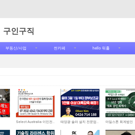
구인구직
부동산/사업
썬카페
hello 워홀
9,644
11,334
4,471
Select Australia 이민전문
태양광 솔라 설치 전문업체
마일스톤 회계법인