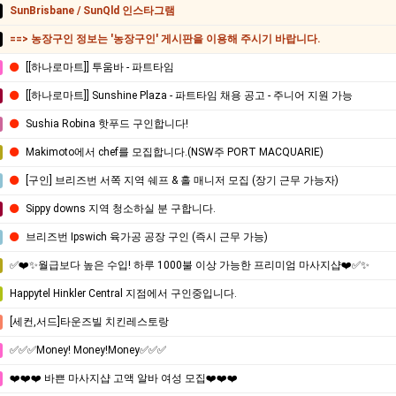
SunBrisbane / SunQld 인스타그램
==> 농장구인 정보는 '농장구인' 게시판을 이용해 주시기 바랍니다.
[[하나로마트]] 투움바 - 파트타임
[[하나로마트]] Sunshine Plaza - 파트타임 채용 공고 - 주니어 지원 가능
Sushia Robina 핫푸드 구인합니다!
Makimoto에서 chef를 모집합니다.(NSW주 PORT MACQUARIE)
[구인] 브리즈번 서쪽 지역 쉐프 & 홀 매니저 모집 (장기 근무 가능자)
Sippy downs 지역 청소하실 분 구합니다.
브리즈번 Ipswich 육가공 공장 구인 (즉시 근무 가능)
✅❤️✨월급보다 높은 수입! 하루 1000불 이상 가능한 프리미엄 마사지샵❤️✅✨
Happytel Hinkler Central 지점에서 구인중입니다.
[세컨,서드]타운즈빌 치킨레스토랑
✅✅✅Money! Money!Money✅✅✅
❤️❤️❤️ 바쁜 마사지샵 고액 알바 여성 모집❤️❤️❤️