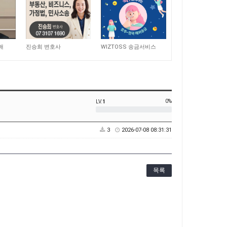
7,691
8,308
매
진승희 변호사
WIZTOSS 송금서비스
0%
LV.
1
3
2026-07-08 08:31:31
목록