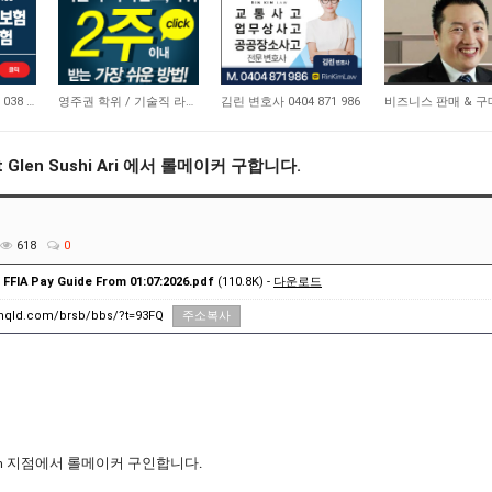
20,170
9,385
11,075
비즈니스 보험 0410 038 554
영주권 학위 / 기술직 라이센스 최소2주안에 받기! (요리, 페인팅, 용접, 차일드케어 등…
김린 변호사 0404 871 986
비즈니스 판매 & 구
st Glen Sushi Ari 에서 롤메이커 구합니다.
618
0
i FFIA Pay Guide From 01:07:2026.pdf
(110.8K) -
다운로드
unqld.com/brsb/bbs/?t=93FQ
주소복사
지점에서
롤메이커
구인합니다
en
.