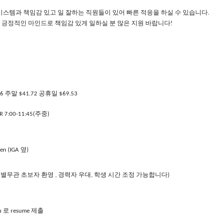
시스템과
책임감
있고
일
잘하는
직원들이
있어
빠른
적응을
하실
수
있습니다
.
긍정적인
마인드로
책임감
있게
일하실
분
많은
지원
바랍니다
!
주말
공휴일
76
$41.72
$69.53
OR 7:00-11:45(주중)
옆
len (IGA
)
성별무관
초보자
환영
경력자
우대
학생
시간
조정
가능합니다
,
,
)
로
제출
u
resume