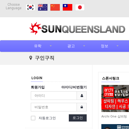
Choose
Language
유학
광고
정보
구인구직
LOGIN
스폰서링크
회원가입
아이디/비번찾기
9,070
Archi One 샵피팅
로그인
자동로그인