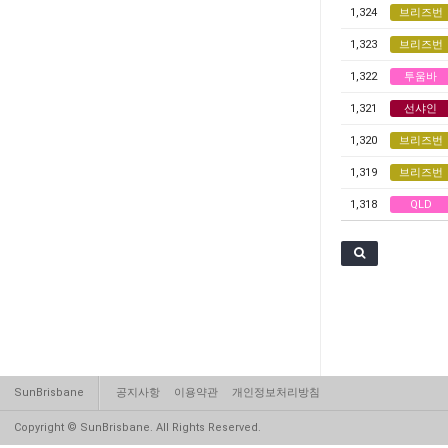
1,324
브리즈번
1,323
브리즈번
1,322
투움바
1,321
선샤인
1,320
브리즈번
1,319
브리즈번
1,318
QLD
SunBrisbane
공지사항
이용약관
개인정보처리방침
Copyright © SunBrisbane. All Rights Reserved.