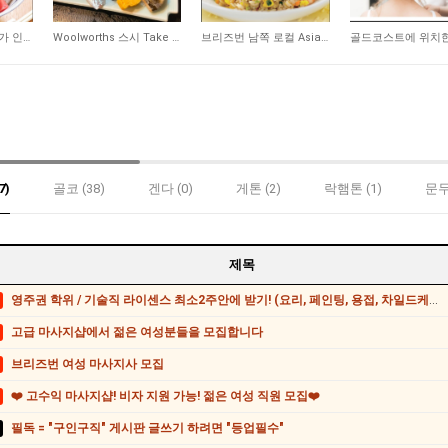
346
315
227
브리즈번 서쪽 대학가 인근 일식당 매매 합니다
Woolworths 스시 Take Away 숍 매매합니다
브리즈번 남쪽 로컬 Asian 식당 매매합니다
7)
골코 (38)
겐다 (0)
게톤 (2)
락햄톤 (1)
문두
제목
영주권 학위 / 기술직 라이센스 최소2주안에 받기! (요리, 페인팅, 용접, 차일드케어 등등)
고급 마사지샵에서 젊은 여성분들을 모집합니다
브리즈번 여성 마사지사 모집
❤️ 고수익 마사지샵! 비자 지원 가능! 젊은 여성 직원 모집❤️
필독 = "구인구직" 게시판 글쓰기 하려면 "등업필수"