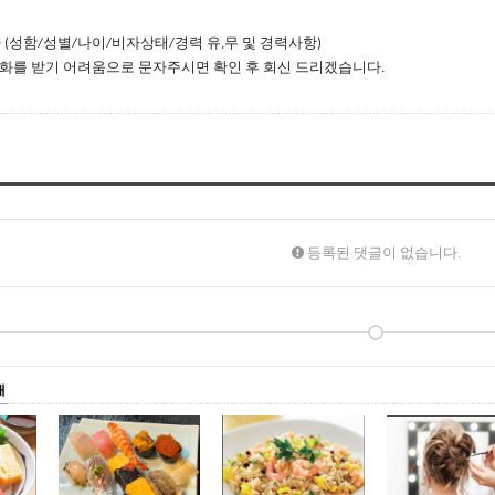
자
성함
성별
나이
비자상태
경력
유
무
및
경력사항
(
/
/
/
/
,
)
화를
받기
어려움으로
문자주시면
확인
후
회신
드리겠습니다
.
등록된 댓글이 없습니다.
매