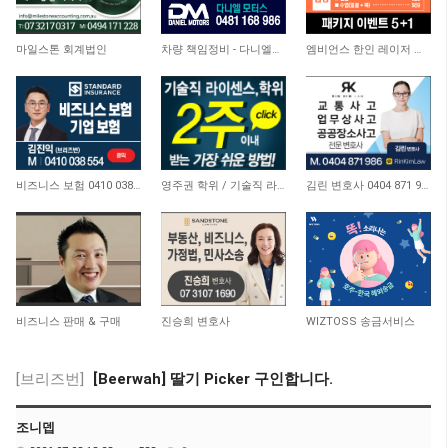
4,472
4,728
3,580
마일스톤 회계법인
차량 책임정비 - 다니엘모터스
엠비언스 한인 레이저 클리닉
3,439
20,173
9,390
비즈니스 보험 0410 038 554
영주권 학위 / 기술직 라이센스 최소2주안에 받기! (요리, 페인팅, 용접, 차일드케어 등…
김린 변호사 0404 871 986
11,078
7,695
8,311
비즈니스 판매 & 구매
진승희 변호사
WIZTOSS 송금서비스
[브리즈번]
[Beerwah] 딸기 Picker 구인합니다.
조니뎁