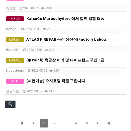
송도현
2026.08.03
238
KatsuCo Maroochydore 에서 함께 일할 Kitchen Staff를 모집합니다.
선샤인
bangal
2026.08.03
299
ATLAS FIRE FAB 공장 생산직(Factory Labourer) 직원 모집
브리즈번
Buddy89
2026.08.02
344
(Ipswich) 육공장 패커 및 나이프핸드 구인!! 친구와 동반 지원 가능
브리즈번
froggytears
2026.08.02
269
(세컨가능) 오지호텔 직원 구합니다.
QLD
도돌이표
2026.08.02
447
1
2
3
4
5