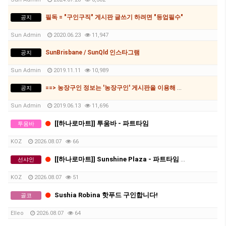
필독 = "구인구직" 게시판 글쓰기 하려면 "등업필수"
공지
Sun Admin
2020.06.23
11,947
SunBrisbane / SunQld 인스타그램
공지
Sun Admin
2019.11.11
10,989
==> 농장구인 정보는 '농장구인' 게시판을 이용해 주시기 바랍니다.
공지
Sun Admin
2019.06.13
11,696
[[하나로마트]] 투움바 - 파트타임
투움바
KOZ
2026.08.07
66
[[하나로마트]] Sunshine Plaza - 파트타임 채용 공고 - 주니어 지원 가능
선샤인
KOZ
2026.08.07
51
Sushia Robina 핫푸드 구인합니다!
골코
Elleo
2026.08.07
64