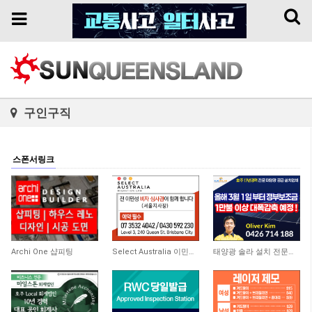
Toggl
Toggle
naviga
navigation
구인구직
스폰서링크
9,083
9,655
11,335
Archi One 샵피팅
Select Australia 이민전문
태양광 솔라 설치 전문업체