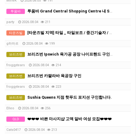
MineK
2026.08.05
191
투움바 Grand Central Shopping Centre 내 Sushi Party에서 함께 근무하실 스텝을 모집합니다.
투움바
party
2026.08.04
211
[타운즈빌 지역] 타일 _ 타일보조 / 중간기술자 / 기술자
타운즈빌
g하하르
2026.08.04
199
브리즈번 Ipswich 육가공 공장 나이프핸드 구인 (즉시 근무 가능)
브리즈번
froggytears
2026.08.04
214
브리즈번 카팔라바 육공장 구인
브리즈번
froggytears
2026.08.04
223
Sushia Queens 지점 핫푸드 포지션 구인합니다.
브리즈번
Elleo
2026.08.04
256
❤️❤️❤️ 바쁜 마사지샵 고액 알바 여성 모집❤️❤️❤️
QLD
Cats0417
2026.08.04
213