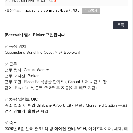
2026.07.08 13:28
533
0
- 짧은주소 :
http://sunqld.com/brsb/bbs/?t=93I3
주소복사
목록
[Beerwah] 딸기 Picker 구인합니다.
✅
농장 위치
Queensland Sunshine Coast 인근 Beerwah!
✅
근무
근무 형태: Casual Worker
근무 포지션: Picker
근무 조건: Piece Rate(생산 단가제), Casual 최저 시급 보장
급여, Payslip: 첫 근무 주 2주 후 지급(이후 매주 지급)
✅
차량 없어도 OK!
숙소 입소 시
픽업
(Brisbane Airport, City 유료 / Morayfield Station 무료)
정기 장보기
,
출퇴근
픽업
✅
숙소
2025년 5월 신축 완료! 각 방
에어컨 완비
, Wi-Fi, 에어프라이어, 세제, 매