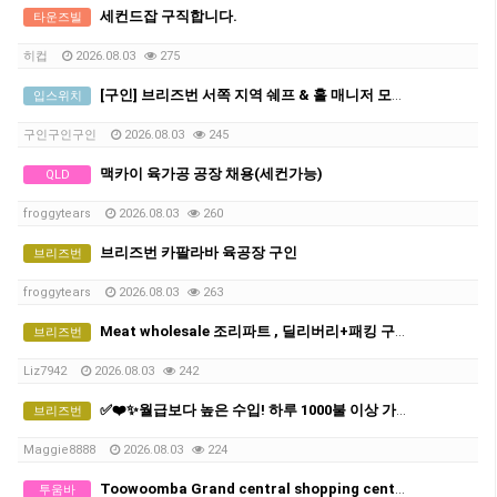
세컨드잡 구직합니다.
타운즈빌
히컵
2026.08.03
275
[구인] 브리즈번 서쪽 지역 쉐프 & 홀 매니저 모집 (장기 근무 가능자)
입스위치
구인구인구인
2026.08.03
245
맥카이 육가공 공장 채용(세컨가능)
QLD
froggytears
2026.08.03
260
브리즈번 카팔라바 육공장 구인
브리즈번
froggytears
2026.08.03
263
Meat wholesale 조리파트 , 딜리버리+패킹 구인공고
브리즈번
Liz7942
2026.08.03
242
✅❤️✨월급보다 높은 수입! 하루 1000불 이상 가능한 프리미엄 마사지샵❤️✅✨
브리즈번
Maggie8888
2026.08.03
224
Toowoomba Grand central shopping center phone repair shop
투움바