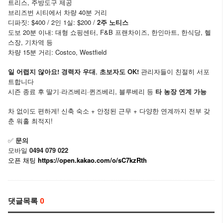
트리스, 주방도구 제공
브리즈번 시티에서 차량 40분 거리
디파짓: $400 / 2인 1실: $200 /
2주 노티스
도보 20분 이내: 대형 쇼핑센터, F&B 프랜차이즈, 한인마트, 한식당, 헬
스장, 기차역 등
차량 15분 거리: Costco, Westfield
일 어렵지 않아요! 경력자 우대
,
초보자도 OK!
관리자들이 친절히 서포
트합니다
시즌 종료 후 딸기·라즈베리·퀸즈베리, 블루베리 등
타 농장 연계 가능
차 없이도 편하게! 신축 숙소 + 안정된 근무 + 다양한 연계까지 전부 갖
춘 워홀 최적지!
✅
문의
모바일
0494 079 022
https://open.kakao.com/o/sC7kzRth
오픈
채팅
댓글목록
0