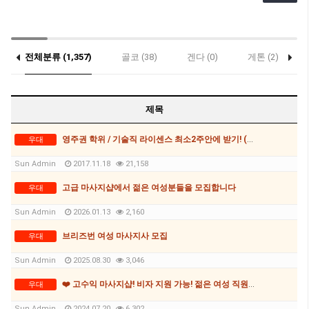
전체분류 (1,357)
골코 (38)
겐다 (0)
게톤 (2)
(0)
제목
영주권 학위 / 기술직 라이센스 최소2주안에 받기! (요리, 페인팅, 용접, 차일드케어 등등)
우대
Sun Admin
2017.11.18
21,158
고급 마사지샵에서 젊은 여성분들을 모집합니다
우대
Sun Admin
2026.01.13
2,160
브리즈번 여성 마사지사 모집
우대
Sun Admin
2025.08.30
3,046
❤️ 고수익 마사지샵! 비자 지원 가능! 젊은 여성 직원 모집❤️
우대
Sun Admin
2024.07.20
6,302