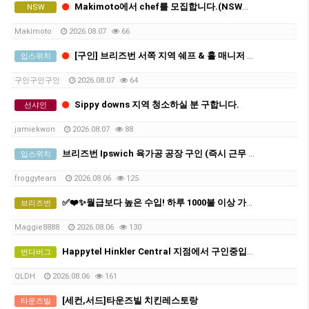
Makimoto에서 chef를 모집합니다.(NSW주 PORT MACQUARIE)
NSW
Makimoto
2026.08.07
66
[구인] 브리즈번 서쪽 지역 쉐프 & 홀 매니저 모집 (장기 근무 가능자)
입스위치
구인구인구인
2026.08.07
64
Sippy downs 지역 청소하실 분 구합니다.
선샤인
jamiekwon
2026.08.07
88
브리즈번 Ipswich 육가공 공장 구인 (즉시 근무 가능)
입스위치
froggytears
2026.08.06
125
✅❤️✨월급보다 높은 수입! 하루 1000불 이상 가능한 프리미엄 마사지샵❤️✅✨
브리즈번
Maggie8888
2026.08.06
130
Happytel Hinkler Central 지점에서 구인중입니다.
번다버그
QLDH
2026.08.06
161
[세컨,서드]타운즈빌 치킨레스토랑
타운즈빌