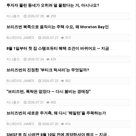
투자자 몰린 동네가 오히려 덜 올랐다는 거, 아시나요?
지니홈즈
2026.07.28
293
브리즈번 북쪽으로 움직이는 주택 수요, 왜 Moreton Bay인가??
BLUEDOG JAMES
2026.07.27
313
8월 1일부터 첫 집 스탬프듀티 혜택 조건이 바뀌어요 — 지금 꼭 체크하세요!
지니홈즈
2026.07.24
429
브리즈번의 진정한 '부티크 럭셔리'는 무엇일까?
BLUEDOG JAMES
2026.07.22
362
"브리즈번, 폭락은 없었다 — 다시 붐비는 경매장"
지니홈즈
2026.07.21
402
브리즈번의 새로운 주거축, 왜 다시 ‘해밀턴’을 주목하는가
BLUEDOG JAMES
2026.07.20
416
SMSF로 집 사려면 8월 10일 전에 계약하셔야 해요 — 지금 브리즈번서 벌어지는 '막차 러시'