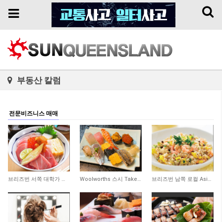
Toggl
Toggle
naviga
navigation
부동산 칼럼
전문비즈니스 매매
253
286
261
브리즈번 서쪽 대학가 인근 일식당 매매 합니다
Woolworths 스시 Take Away 숍 매매합니다
브리즈번 남쪽 로컬 Asian 식당 매매합니다