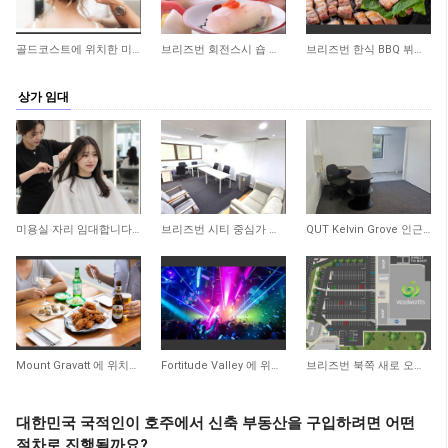
182
240
250
골드코스트에 위치한 미용실 매매합니다
브리즈번 회전스시 숍 매매합니다
브리즈번 한식 BBQ 뷔페 레스토랑 매매합니다
상가 임대
762
2,394
2,803
미용실 자리 임대합니다 - Yeronga
브리즈번 시티 중심가 사무실 공간 임대합니다
QUT Kelvin Grove 인근 오피스 공간 임대합니다
3,113
3,546
4,012
Mount Gravatt 에 위치한 한식(치킨) 또는 일식 가능한 상가 임대합니다
Fortitude Valley 에 위치한 대형 나이트클럽 자리 임대합니다
브리즈번 북쪽 새로 오픈하는 쇼핑센터 스시 또는 한식치킨 Takeaway 가능한 자리 임대…
대한민국 국적인이 호주에서 신축 부동산을 구입하려면 어떤
절차로 진행될까요?