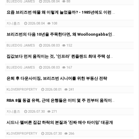
BLUEDOG JAMES
2026.08.04
88
요즘 브리즈번 매물 왜 이렇게 늘었을까? - 1985년에도 이런 적 있었다는 사실!
지니홈즈
2026.08.04
108
브리즈번의 다음 10년을 주목한다면, 왜 Woolloongabba인가?
BLUEDOG JAMES
2026.08.03
152
집값보다 먼저 움직이는 것, ‘인프라’ 퀸즐랜드 최대 주택 성장축으로 떠오르는 Logan을 다시 보다
BLUEDOG JAMES
2026.08.03
167
은퇴 후 다운사이징, 브리즈번 시니어를 위한 부동산 전략
KLOVERPROPERTY
2026.08.01
241
RBA 8월 동결 유력, 근데 은행들은 이미 몇 주 전부터 움직이고 있었어요.
지니홈즈
2026.07.30
271
시드니·멜버른 집값 하락의 본질과 '진짜 매수 타이밍' 대공개
KLOVERPROPERTY
2026.07.30
266