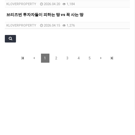
KLOVERPROPERTY
2026.04.20
1,184
브리즈번 투자자들이 피하는 땅 vs 꼭 사는 땅
KLOVERPROPERTY
2026.04.15
1,276
1
2
3
4
5
SunBrisbane 정보
Level 1,233 Albert Street, Brisbane QLD 4000 TEL : 07 3012 7200 Mobile : 0401
069 977 Email: james.sunnetwork@gmail.com