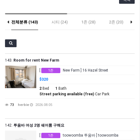
전체분류 (143)
시티 (24)
1존 (28)
2존 (20)
3
143.
Room for rent New Farm
[
New Farm ] 16 Hazel Street
1존
$320
2
Bed
1
Bath
Street parking available (free)
Car Park
73
herbie
2026.08.05
142.
투움바 여성 2명 쉐어룸 구해요
[
toowoomba 투움바 ] toowoomba
1존