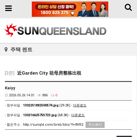
Toggl
Toggle
naviga
navigation
주택 렌트
[3존]
近Garden City 祖母房整栋出租
Kaiyy
2026.05.26 14:01
886
0
- 첨부파일 :
1302251882500574.jpg
(29.2K) -
다운로드
- 첨부파일 :
130216625755723.jpg
(68.3K) -
다운로드
- 짧은주소 :
http://sunqld.com/brsb/bbs/?t=8VR2
주소복사