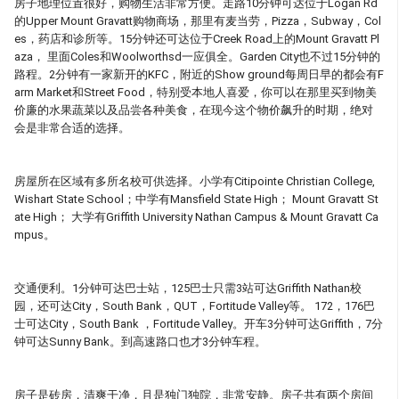
房子地理位置很好，购物生活非常方便。走路10分钟可达位于Logan Rd
的Upper Mount Gravatt购物商场，那里有麦当劳，Pizza，Subway，Col
es，药店和诊所等。15分钟还可达位于Creek Road上的Mount Gravatt Pl
aza， 里面Coles和Woolworthsd一应俱全。Garden City也不过15分钟的
路程。2分钟有一家新开的KFC，附近的Show ground每周日早的都会有F
arm Market和Street Food，特别受本地人喜爱，你可以在那里买到物美
价廉的水果蔬菜以及品尝各种美食，在现今这个物价飙升的时期，绝对
会是非常合适的选择。
房屋所在区域有多所名校可供选择。小学有Citipointe Christian College,
Wishart State School；中学有Mansfield State High； Mount Gravatt St
ate High； 大学有Griffith University Nathan Campus & Mount Gravatt Ca
mpus。
交通便利。1分钟可达巴士站，125巴士只需3站可达Griffith Nathan校
园，还可达City，South Bank，QUT，Fortitude Valley等。 172，176巴
士可达City，South Bank ，Fortitude Valley。开车3分钟可达Griffith，7分
钟可达Sunny Bank。到高速路口也才3分钟车程。
房子是砖房，清爽干净，且是独门独院，非常安静。房子共有两个房间