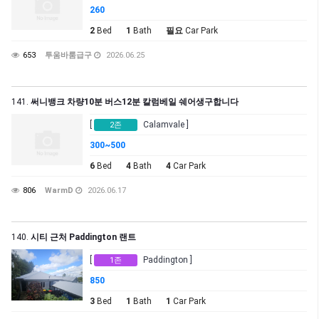
260
2
Bed
1
Bath
필요
Car Park
653
투움바룸급구
2026.06.25
141.
써니뱅크 차량10분 버스12분 칼럼베일 쉐어생구합니다
[
Calamvale ]
2존
300~500
6
Bed
4
Bath
4
Car Park
806
WarmD
2026.06.17
140.
시티 근처 Paddington 랜트
[
Paddington ]
1존
850
3
Bed
1
Bath
1
Car Park