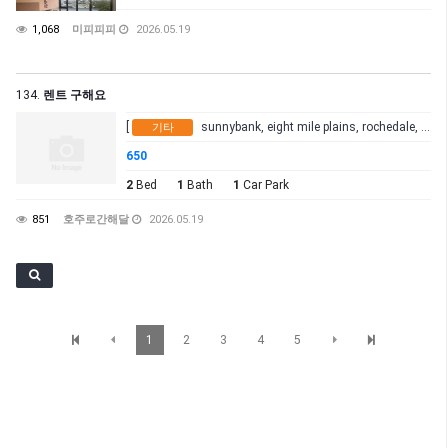
1,068
미피피피
2026.05.19
134.
렌트 구해요
[
sunnybank, eight mile plains, rochedale, algester, calamvale, Woolloongabba, stone corner, coorparoo, Carina, ity, Southbank, west end, wooloongabba, fortittute velly ]
기타
650
2
Bed
1
Bath
1
Car Park
851
호주로간해달
2026.05.19
1
2
3
4
5