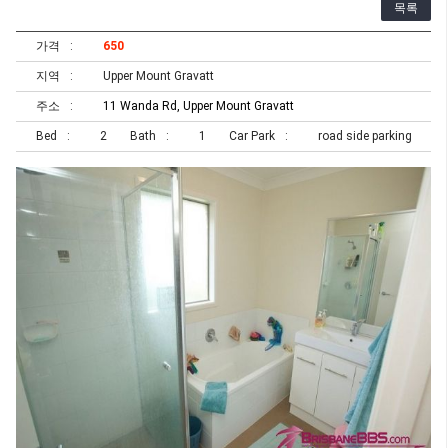
목록
가격
650
지역
Upper Mount Gravatt
주소
11 Wanda Rd, Upper Mount Gravatt
Bed
2
Bath
1
Car Park
road side parking