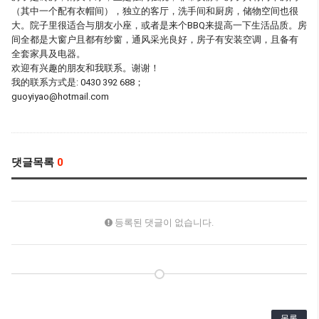
（其中一个配有衣帽间），独立的客厅，洗手间和厨房，储物空间也很
大。院子里很适合与朋友小座，或者是来个BBQ来提高一下生活品质。房
间全都是大窗户且都有纱窗，通风采光良好，房子有安装空调，且备有
全套家具及电器。
欢迎有兴趣的朋友和我联系。谢谢！
我的联系方式是: 0430 392 688；
guoyiyao@hotmail.com
댓글목록
0
등록된 댓글이 없습니다.
목록