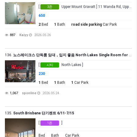
[
Upper Mount Gravatt ] 11 Wanda Rd, Upper Mount Gravatt
3존
650
2
Bed
1
Bath
road side parking
Car Park
887
Kaiyy
2026.05.26
136.
노스레이크스 단독룸 임대，입지 좋음 North Lakes Single Room for Rent, Great Location
[
North Lakes ]
시티
230
1
Bed
1
Bath
1
Car Park
1,067
sponline
2026.05.24
135.
South Brisbane 단기렌트 6/11-7/15
[
]
1존
Bed
Bath
Car Park