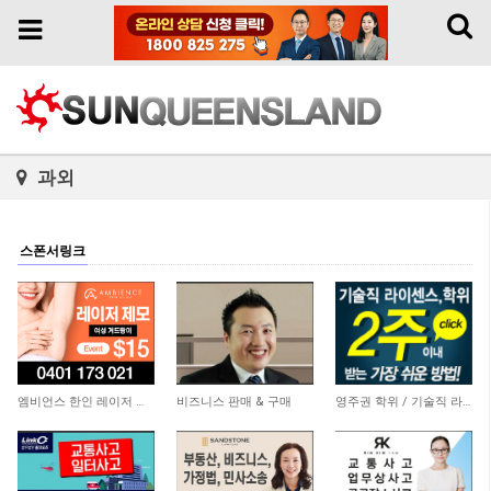
Toggl
Toggle
naviga
navigation
과외
스폰서링크
3,774
5,860
20,758
엠비언스 한인 레이저 클리닉
비즈니스 판매 & 구매
영주권 학위 / 기술직 라이센스 최소2주안에 받기! (요리, 페인팅, 용접, 차일드케어 등…