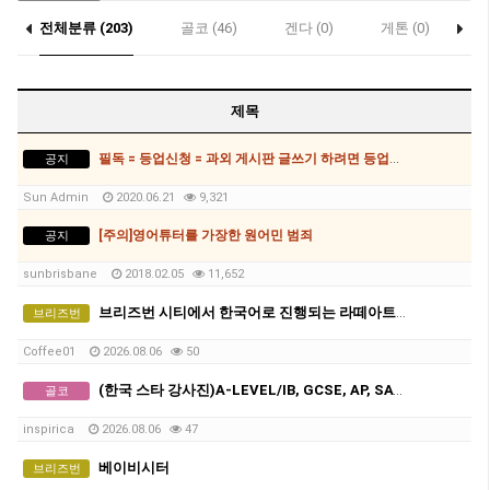
전체분류 (203)
골코 (46)
겐다 (0)
게톤 (0)
락
콥스하버 (0)
제목
필독 = 등업신청 = 과외 게시판 글쓰기 하려면 등업신청 필수
공지
Sun Admin
2020.06.21
9,321
[주의]영어튜터를 가장한 원어민 범죄
공지
sunbrisbane
2018.02.05
11,652
브리즈번 시티에서 한국어로 진행되는 라떼아트 클래스, 8/29(토)에 열립니다
브리즈번
Coffee01
2026.08.06
50
(한국 스타 강사진)A-LEVEL/IB, GCSE, AP, SAT, GPA 전 교과 수업, 명문대 출신 강사진, 대치동 소재 INSPIRICA ACADEMY
골코
inspirica
2026.08.06
47
베이비시터
브리즈번