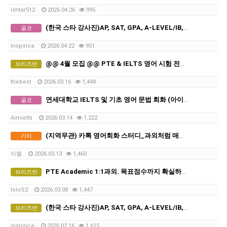
ishtar512
2026.04.26
995
(한국 스타 강사진)AP, SAT, GPA, A-LEVEL/IB, GCSE 전 교과 비대면 수업, INSPIRICA ACADEMY
골코
inspirica
2026.04.22
951
@@ 4월 모집 @@ PTE & IELTS 영어 시험 전문! [18년 경력+ 여자 선생님들]
브리즈번
thebest
2026.03.16
1,448
연세대학교 IELTS 및 기초 영어 문법 회화 (아이엘츠)
골코
Aimielts
2026.03.14
1,222
(지역무관) 카톡 영어회화 스터디_과외처럼 매일 피드백 받는 스터디
기타
이첼
2026.03.13
1,460
PTE Academic 1:1과외. 목표점수까지 확실하게!
브리즈번
loloS2
2026.03.08
1,447
(한국 스타 강사진)AP, SAT, GPA, A-LEVEL/IB, GCSE 전 교과 비대면 수업, INSPIRICA ACADEMY
브리즈번
inspirica
2026.02.16
1,615