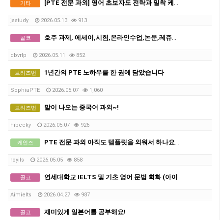
[PTE 전문 과외] 영어 초보자도 전략과 밀착 케어만 있으면 목표 점수 달성이 쉬워집니다.
기타
jsstudy
2026.05.13
913
호주 과제, 에세이,시험,온라인수업,논문,레쥬메 해결 - Solution
골코
qbvrlp
2026.05.11
852
1년간의 PTE 노하우를 한 권에 담았습니다
브리즈번
SophiaPTE
2026.05.07
1,060
말이 나오는 중국어 과외~!
브리즈번
hibecky
2026.05.07
926
PTE 전문 과외 아직도 템플릿을 외워서 하나요? (최신 채점기준을 반영한 단기간 고득점 전략은?)
케언즈
royils
2026.05.05
858
연세대학교 IELTS 및 기초 영어 문법 회화 (아이엘츠)
골코
Aimielts
2026.04.27
987
재미있게 일본어를 공부해요!
골코