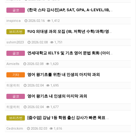
(한국 스타 강사진)AP, SAT, GPA, A-LEVEL/IB, GCSE 전 교과 비대면 수업, INSPIRICA ACADEMY
골코
inspirica
2026.02.16
1,412
‼️UQ 의대생 과외 모집 (IB, 저학년 수학/과학/영어, 학교 과제 도움)‼️
브리즈번
sshim2023
2026.02.08
1,751
연세대학교 IELTS 및 기초 영어 문법 회화 (아이엘츠)
골코
Aimielts
2026.02.08
1,620
영어 왕기초를 위한 내 인생의 마지막 과외
기타
히웅히히
2026.02.04
1,695
영어 왕기초 내 인생의 마지막 과외
골코
히웅히히
2026.02.04
1,677
[줌수업] 강남 1등 학원 출신 강사가 빠른 목표 달성 도와드립니다. (단어시험 및 작문시험 프로그램 구비)
브리즈번
Cedrickim
2026.02.03
1,616