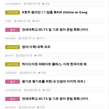
Journeykim
2026.07.29
256
#호주 원어민 1:1 맞춤 튜터# (Online on Google Meet)
브리즈번
matt
2026.07.28
261
연세대학교 IELTS 및 기초 영어 문법 회화 (아이엘츠)
골코
Aimielts
2026.07.16
417
영어/수학/과학 과외
브리즈번
jlee10
2026.07.05
499
하이드아웃 라떼아트 클래스, 이제 한국어로 배웁니다 ☕ 그룹 커피 클래스 오픈!
브리즈번
Coffee01
2026.07.03
535
왕기초 쌩기초를 위한 내 인생의 마지막 과외 (열심히 하실 분만 와주세요)
골코
조이랑영어랑
2026.06.30
552
연세대학교 IELTS 및 기초 영어 문법 회화 (아이엘츠)
골코
Aimielts
2026.06.24
576