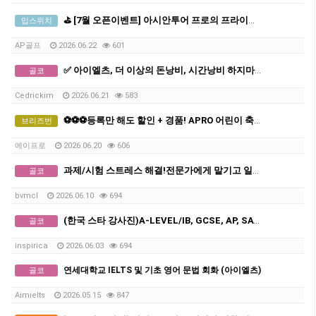
⛳ [7월 오픈이벤트] 아시안투어 프로의 프라이빗 골프 레슨 (선착순 3명 무료진단)
입스위치
AP골프
2026.06.22
601
✅ 아이엘츠, 더 이상의 돈낭비, 시간낭비 하지마세요
골코
Cedrickim
2026.06.21
583
⚽⚽⚽등록만 해도 할인 + 경품! APRO 어린이 축구 아카데미 5주년 특별 이벤트⚽⚽⚽
브리즈번
에이프로
2026.06.20
606
과제/시험 스트레스 해결!전문가에게 맡기고 일과 공부에 집중하세요
골코
bvmcl
2026.06.10
694
(한국 스타 강사진)A-LEVEL/IB, GCSE, AP, SAT, GPA 전 교과 수업, 명문대 출신 강사진, 대치동 소재 INSPIRICA ACADEMY
골코
inspirica
2026.06.03
694
연세대학교 IELTS 및 기초 영어 문법 회화 (아이엘츠)
골코
Aimielts
2026.05.15
847