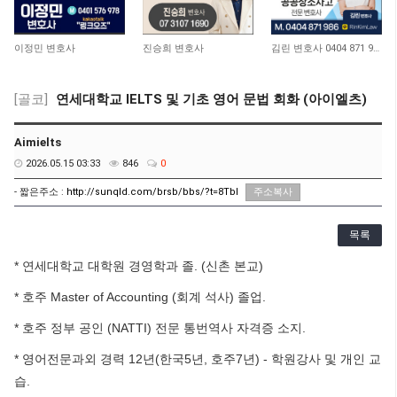
10,971
10,723
12,931
이정민 변호사
진승희 변호사
김린 변호사 0404 871 986
[골코]
연세대학교 IELTS 및 기초 영어 문법 회화 (아이엘츠)
Aimielts
2026.05.15 03:33
846
0
- 짧은주소 :
http://sunqld.com/brsb/bbs/?t=8TbI
주소복사
목록
* 연세대학교 대학원 경영학과 졸. (신촌 본교)
* 호주 Master of Accounting (회계 석사) 졸업.
* 호주 정부 공인 (NATTI) 전문 통번역사 자격증 소지.
* 영어전문과외 경력 12년(한국5년, 호주7년) - 학원강사 및 개인 교
습.