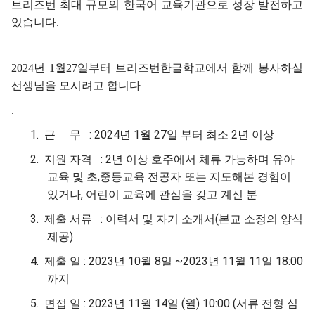
브리즈번 최대 규모의 한국어 교육기관으로 성장 발전하고
있습니다
.
2024
년
1
월
27
일부터 브리즈번한글학교에서 함께 봉사하실
선생님을 모시려고 합니다
.
1.
근
무
: 2024
년
1
월
27
일 부터 최소
2
년 이상
2.
지원 자격
: 2
년 이상 호주에서 체류 가능하며 유아
교육 및 초
,
중등교육 전공자 또는 지도해본 경험이
있거나
,
어린이 교육에 관심을 갖고 계신 분
3.
제출 서류
:
이력서 및 자기 소개서
(
본교 소정의 양식
제공
)
4.
제출 일
: 2023
년
10
월
8
일
~2023
년
11
월
11
일
18:00
까지
5.
면접 일
: 2023
년
11
월
14
일
(
월
) 10:00 (
서류 전형 심