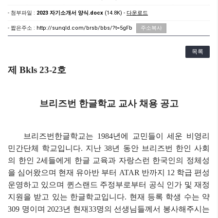
- 첨부파일 :
2023 자기소개서 양식.docx
(14.8K) -
다운로드
- 짧은주소 :
http://sunqld.com/brsb/bbs/?t=5gFb
주소복사
목록
제
Bkls 23-2
호
브리즈번 한글학교 교사 채용 공고
브리즈번한글학교는
1984
년에 교민들이 세운 비영리
민간단체 학교입니다
.
지난
38
년 동안 브리즈번 한인 사회
의 한인
2
세들에게 한글 교육과 자랑스런 한국인의 정체성
을 심어왔으며 현재 유아반 부터
ATAR
반까지
12
학급 편성
운영하고 있으며 퀸스랜드 주정부로부터 공식 인가 및 재정
지원을 받고 있는 한글학교입니다
.
현재 등록 학생 수는 약
309
명이며
2023
년 현재
33
명의 선생님들께서 봉사해주시는