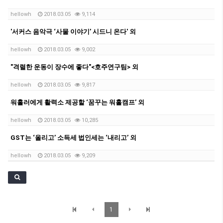
hellowh
2018.03.05
9,114
'서커스 음악극 ‘사물 이야기’ 시드니 온다' 외
hellowh
2018.03.05
9,002
"격렬한 운동이 장수에 좋다"<호주연구팀> 외
hellowh
2018.03.05
9,817
워홀러에게 활력소 제공할 ‘꿈꾸는 워홀캠프’ 외
hellowh
2018.03.05
10,285
GST는 ‘올리고’ 소득세 법인세는 ‘내리고’ 외
hellowh
2018.03.05
9,209
1