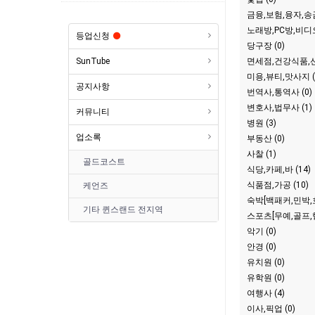
금융,보험,융자,송금
노래방,PC방,비디오
등업신청
당구장 (0)
SunTube
면세점,건강식품,선물
미용,뷰티,맛사지 (
공지사항
번역사,통역사 (0)
변호사,법무사 (1)
커뮤니티
병원 (3)
업소록
부동산 (0)
사찰 (1)
골드코스트
식당,카페,바 (14)
식품점,가공 (10)
케언즈
숙박[백패커,민박,호
기타 퀸스랜드 전지역
스포츠[무예,골프,헬
악기 (0)
안경 (0)
유치원 (0)
유학원 (0)
여행사 (4)
이사,픽업 (0)