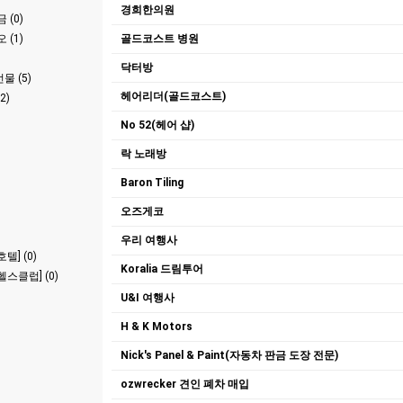
경희한의원
 (0)
 (1)
골드코스트 병원
닥터방
 (5)
헤어리더(골드코스트)
2)
No 52(헤어 샵)
락 노래방
Baron Tiling
오즈게코
우리 여행사
텔] (0)
Koralia 드림투어
스클럽] (0)
U&I 여행사
H & K Motors
Nick's Panel & Paint(자동차 판금 도장 전문)
ozwrecker 견인 폐차 매입