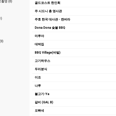
촬영 (0)
골드코스트 한인회
주 시드니 총 영사관
)
주호 한국 대사관 - 캔버라
Dona Dona 숯불 BBQ
마루야
0)
대박집
BBQ Village(바빌)
고기하우스
두리분식
이조
나루
불고기-Ya
갈비 (GAL B)
오빠네