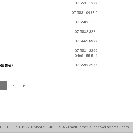
07 5531 1323
07 5531 0988 
07 5503 1111
07 5532 3221
07 5665 8988
07 5531 3300
0408 155 514
s(동물병원)
07 5593 4544
1
 4000 TEL : 07 3012 7200 Mobile : 0401 069 977 Email: james.sunnetwork@gmail.com