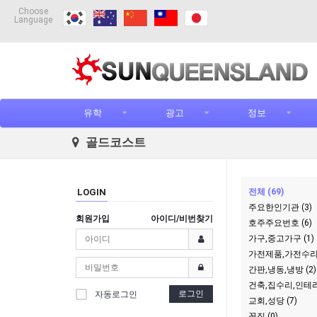
Choose
Language
유학
광고
정보
골드코스트
LOGIN
전체 (69)
주요한인기관 (3)
회원가입
아이디/비번찾기
호주주요번호 (6)
가구,중고가구 (1)
가전제품,가전수리 
간판,냉동,냉방 (2)
건축,집수리,인테리
로그인
자동로그인
교회,성당 (7)
꽃집 (0)