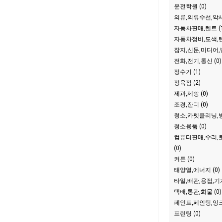
운전학원 (0)
의류,의류수선,악세
자동차판매,렌트 (1
자동차정비,도색,텐
잡지,신문,미디어,방
전화,전기,통신 (0)
정수기 (1)
정육점 (2)
제과,제빵 (0)
조경,잔디 (0)
청소,카펫클리닝,방역
청소용품 (0)
컴퓨터판매,수리,
(0)
커튼 (0)
태양열,에너지 (0)
타일,배관,용접,기계
택배,통관,화물 (0)
페인트,페인팅,잉크 
프린팅 (0)