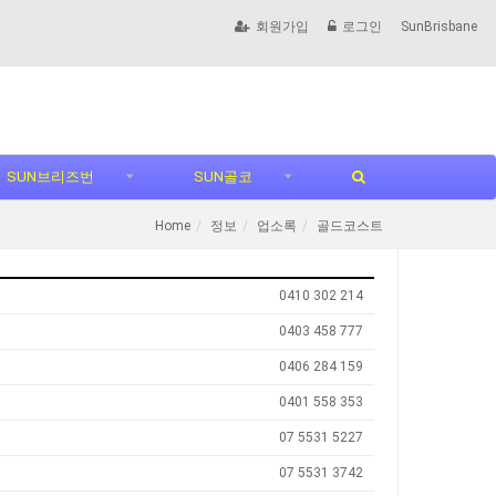
회원가입
로그인
SunBrisbane
SUN브리즈번
SUN골코
Home
정보
업소록
골드코스트
0410 302 214
0403 458 777
0406 284 159
0401 558 353
07 5531 5227
07 5531 3742