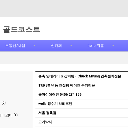
골드코스트
부동산/사업
썬카페
hello 워홀
증축 인테리어 & 샵피팅 - Chuck Myung 건축설계전문
TURBO 냉동 컨설팅 에어컨 수리전문
쿨마이에어컨 0406 284 159
(0)
wells 정수기 브리즈번
서울 정육점
어,경비 (1)
고기박사