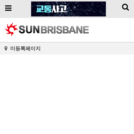
Toggl
Toggle
naviga
navigation
미등록페이지