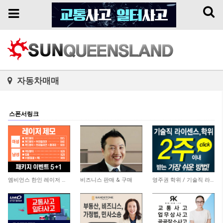
Toggl
Toggle
naviga
navigation
자동차매매
스폰서링크
3,779
5,865
20,765
엠비언스 한인 레이저 클리닉
비즈니스 판매 & 구매
영주권 학위 / 기술직 라이센스 최소2주안에 받기! (요리, 페인팅, 용접, 차일드케어 등…