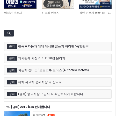
10,978
10,732
12,936
이정민 변호사
진승희 변호사
김린 변호사 0404 871 986
필독 = 자동차 매매 게시판 글쓰기 하려면 "등업필수"
공지
게시판에 사진 이미지 10장 올리기
공지
자동차 정비소 "오토크루 모터스 (Autocrew Motors) "
공지
폐차 사고차 문제차량 다 삽니다.
공지
(필독) 중고차량 구입시 꼭 확인하시기 바랍니다.
공지
194.
[급매] 2010 ix35 판매합니다
판매가격
:
4200