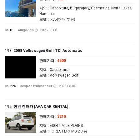
지역
: Caboolture, Burpengary, Chermside, North Lakes,
Nambour
모델
: ix35(현대 투싼)
81
Aiiigoooo
2026.08.08
193.
2008 Volkswagen Golf TDI Automatic
판매가격
:
4500
지역
: Caboolture
모델
: Volkswagen Golf
224
Respectfulmanner
2026.08.04
192.
한인 렌터카 [AAA CAR RENTAL]
판매가격
:
$210
지역
: EIGHT MILE PLAINS
모델
: FORESTER/ MG ZS 등