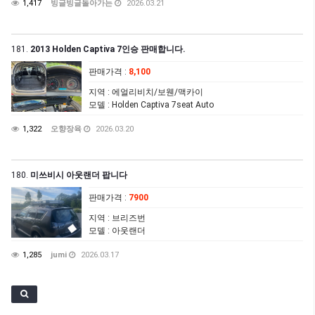
1,417
빙글빙글돌아가는
2026.03.21
181.
2013 Holden Captiva 7인승 판매합니다.
판매가격
:
8,100
지역
: 에얼리비치/보웬/맥카이
모델
: Holden Captiva 7seat Auto
1,322
오향장육
2026.03.20
180.
미쓰비시 아웃랜더 팝니다
판매가격
:
7900
지역
: 브리즈번
모델
: 아웃랜더
1,285
jumi
2026.03.17