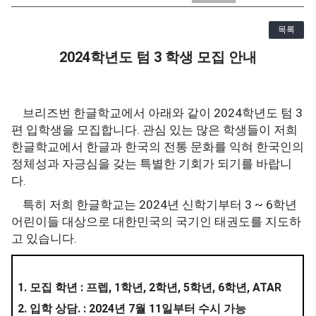
목록
2024
3
학년도 텀
학생 모집 안내
2024
3
브리즈번 한글학교에서 아래와 같이
학년도 텀
.
편 입학생을 모집합니다
관심 있는 많은 학생들이 저희
한글학교에서 한글과 한국의 전통 문화를 익혀 한국인의
정체성과 자긍심을 갖는 특별한 기회가 되기를 바랍니
.
다
2024
3 ~ 6
특히 저희 한글학교는
년 신학기부터
학년
어린이들 대상으로 대한민국의 국기인 태권도를 지도하
.
고 있습니다
1.
:
, 1
, 2
, 5
, 6
, ATAR
모집 학년
프렙
학년
학년
학년
학년
2.
. : 2024
7
11
입학 상담
년
월
일부터 수시 가능