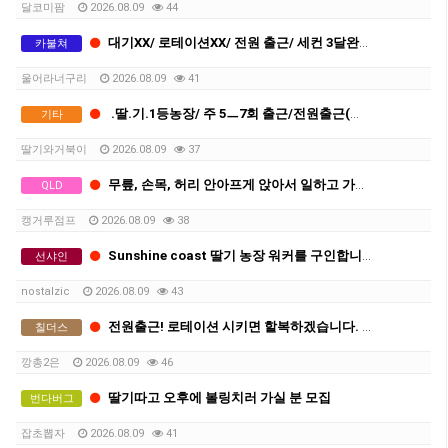
달코미팜
2026.08.09
44
대기XX/ 로테이션XX/ 전원 출근/ 세컨 3달완성
카불쳐
울어라너구리
2026.08.09
41
.딸.기.1등농장/ 주 5ㅡ7회 출근/전원출근(로테이션XX)/ 신식트롤리
기타
딸기와거북이
2026.08.09
37
무릎, 손목, 허리 안아프게 앉아서 일하고 가벼운 딸기 따세요
QLD
캥거루점프
2026.08.09
38
Sunshine coast 딸기 농장 워커를 구인합니다.
선샤인
nostalzic
2026.08.09
43
전원출근! 로테이션 시키면 할복하겠습니다. 세컨 딱 13주만에 따고 시티가세요
칠더스
깡총2은
2026.08.09
46
딸기따고 오후에 볼링치러 가실 분 모집
번다버그
잡초뽑자
2026.08.09
41