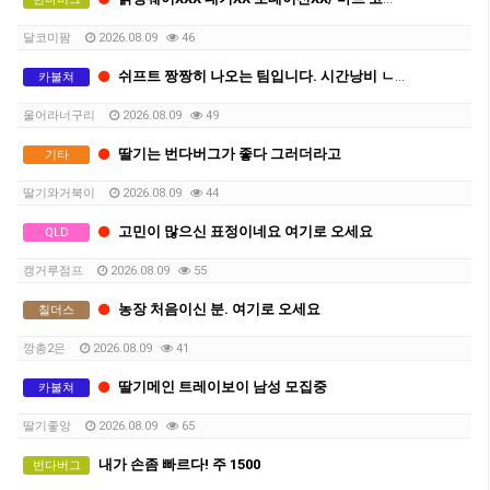
달코미팜
2026.08.09
46
쉬프트 짱짱히 나오는 팀입니다. 시간낭비 ㄴㄴ
카불쳐
울어라너구리
2026.08.09
49
딸기는 번다버그가 좋다 그러더라고
기타
딸기와거북이
2026.08.09
44
고민이 많으신 표정이네요 여기로 오세요
QLD
캥거루점프
2026.08.09
55
농장 처음이신 분. 여기로 오세요
칠더스
깡총2은
2026.08.09
41
딸기메인 트레이보이 남성 모집중
카불쳐
딸기좋앙
2026.08.09
65
내가 손좀 빠르다! 주 1500
번다버그