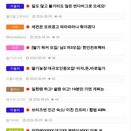
일도 많고 볼거리도 많은 번다버그로 오세요!
카불쳐
울지말고계속따
2026.08.09
46
세컨은 모르겠고 파라파라나 춰야겠다
기타
BBstrawberry
2026.08.09
50
[딸기 픽커 모집/ 남2.여3모집/ 한인컨트렉터X]
QLD
딸기야나야
2026.08.09
48
딸기농장 대규모인원모집! 비자,돈,바로일가능! 함께하실분!
카불쳐
아름다운밤
2026.08.09
42
일한땐 하고! 쉴땐 쉬고! 10분만 가면 개쩌는 바닷가 있는 숙소
칠더스
배드버그시러
2026.08.09
44
브리즈번 인근 숙소/ 미친 인프라 / 합법 ABN / 최소 기간 세컨 ,서드 가능
카불쳐
딸기바바
2026.08.09
53
닭장쉐어XXX 대기XX 로테이션XX/ 마트 코앞/ 숙소컨디션 최상
번다버그