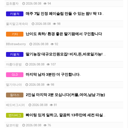
잡초뽑자
2026.08.08
94
매주 7일 인정 페이슬립 만들 수 있는 팜!/ 딱 13주만 하세요
카불쳐
울지말고계속따
2026.08.08
98
난이도 최하/ 환경 좋은 딸기팜에서 구인합니다
기타
BBstrawberry
2026.08.08
92
딸기농장 대규모인원모집! 비자,돈,바로일가능! 함께하실분!
카불쳐
아름다운밤
2026.08.08
107
마지막 남자 3분만 더 구인합니다.
QLD
딸기야나야
2026.08.08
98
2인실 마지막 2분 모십니다(커플,여여,남남 가능)
칠더스
배드버그시러
2026.08.08
81
빠이팅 있게 일하고, 깔끔히 13주만에 세컨 따실분
번다버그
달코미팜
2026.08.08
76