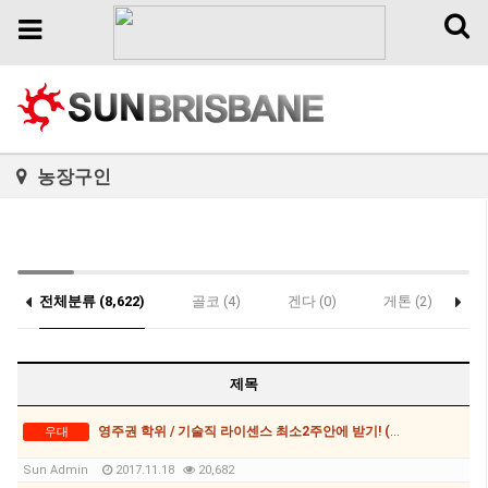
Toggl
Toggle
naviga
navigation
농장구인
전체분류 (8,622)
골코 (4)
겐다 (0)
게톤 (2)
(0)
제목
영주권 학위 / 기술직 라이센스 최소2주안에 받기! (요리, 페인팅, 용접, 차일드케어 등등)
우대
Sun Admin
2017.11.18
20,682