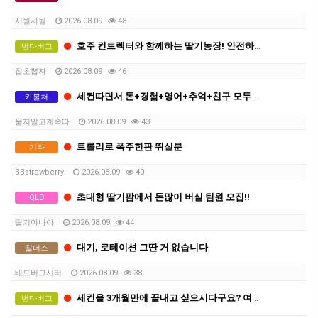
시월사월
2026.08.09
48
호주 컨트렉터와 함께하는 딸기농장! 안전하게 세컨따세요
번다버그
잡초뽑자
2026.08.09
46
세컨따면서 돈+경험+영어+추억+친구 모두 챙겨가실분
카불쳐
울지말고계속따
2026.08.09
43
트롤리로 폭주한판 뛰실분
기타
BBstrawberry
2026.08.09
40
초대형 딸기팜에서 돈많이 버실 팀원 모집!!
QLD
딸기야나야
2026.08.09
44
대기, 로테이션 그딴 거 없습니다
칠더스
배드버그시러
2026.08.09
38
세컨을 3개월만에 끝내고 싶으시다구요? 여기로 오세요
번다버그