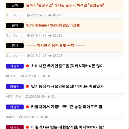
필독 = "농장구인" 게시판 글쓰기 하려면 "등업필수"
공지
Sun Admin
2020.06.23
10,977
SunBrisbane / SunQld 인스타그램
공지
Sun Admin
2019.11.11
12,266
===== 게시판 이용안내 및 공지 =====
공지
Sun Admin
2018.01.08
13,703
하이시즌 추가인원모집(픽커&팩커)/돈 많이 버실분 오세요
카불쳐
ROKMC
2026.08.09
38
딸기농장 대규모인원모집! 비자,돈,바로일가능! 함께하실분!
카불쳐
아름다운밤
2026.08.09
32
카불쳐에서 가장!!!!!!!!!!큰 농장 하이드로 딸기 주 1000불 이상
카불쳐
do098
2026.08.09
40
아월리+aa 받는 대형딸기팜/비자100%가능/저 런닝 좀 같이 뛰어주실분../상시채용중
선샤인