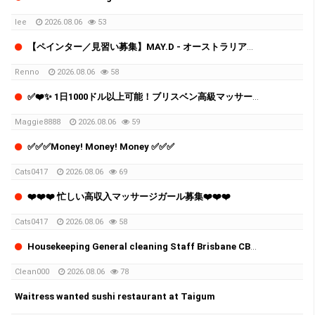
lee
2026.08.06
53
【ペインター／見習い募集】MAY.D - オーストラリア・韓国ペインティング会社
Renno
2026.08.06
58
✅❤️✨ 1日1000ドル以上可能！ブリスベン高級マッサージチェーン スタッフ募集中 ✨✅❤️
Maggie8888
2026.08.06
59
✅✅✅Money! Money! Money ✅✅✅
Cats0417
2026.08.06
69
❤️❤️❤️ 忙しい高収入マッサージガール募集❤️❤️❤️
Cats0417
2026.08.06
58
Housekeeping General cleaning Staff Brisbane CBD Private Club Hotel
Clean000
2026.08.06
78
Waitress wanted sushi restaurant at Taigum