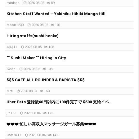
minhee
2026.08.05
89
Kitchen Staff Wanted – Yakiniku Hibiki Mango Hill
Moon1230
2026.08.05
101
Hiring staffs(sushi honke)
써니11
2026.08.05
108
"" Sushi Maker "" Hiring in City
Seon
2026.08.05
108
$$$ CAFE ALL ROUNDER & BARISTA $$$
Mrti
2026.08.04
153
Uber Eats 登録後60日以内に100件完了で $500 支給イベント実施中！
jin153
2026.08.04
125
❤️❤️❤️ 忙しい高収入マッサージガール募集❤️❤️❤️
Cats0417
2026.08.04
141