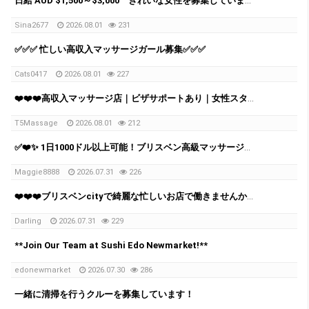
日給 AUD $1,500～$3,000 きれいな女性を募集しています。
Sina2677
2026.08.01
231
✅✅✅ 忙しい高収入マッサージガール募集✅✅✅
Cats0417
2026.08.01
227
❤️❤️❤️高収入マッサージ店｜ビザサポートあり｜女性スタッフ募集 ❤️❤️❤️
T5Massage
2026.08.01
212
✅❤️✨ 1日1000ドル以上可能！ブリスベン高級マッサージチェーン スタッフ募集中 ✨✅❤️
Maggie8888
2026.07.31
226
❤️❤️❤️ブリスベンcityで綺麗な忙しいお店で働きませんか？ マッサージ店では1日 $1000-$2000 + per day
Darling
2026.07.31
229
**Join Our Team at Sushi Edo Newmarket!**
edonewmarket
2026.07.30
286
一緒に清掃を行うクルーを募集しています！