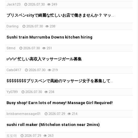
Jack123
2026.07.30
249
ブリスベンcityで綺麗な忙しいお店で働きませんか？ マッサージ店では1日 $1000-$2000 + per day
Darling
2026.07.30
238
Sushi train Murrumba Downs kitchen hiring
Stmd
2026.07.30
251
✅✅✅ 忙しい高収入マッサージガール募集
Cats0417
2026.07.30
219
$$$$$$$$ブリスベンで高給のマッサージ女子を募集しています！ $$$$$$$$
Yy0789
2026.07.30
234
Busy shop! Earn lots of money! Massage Girl Required!
brisbanemassage01
2026.07.29
214
sushi roll maker (Mitchelon station near 2mins)
도도야
2026.07.29
263