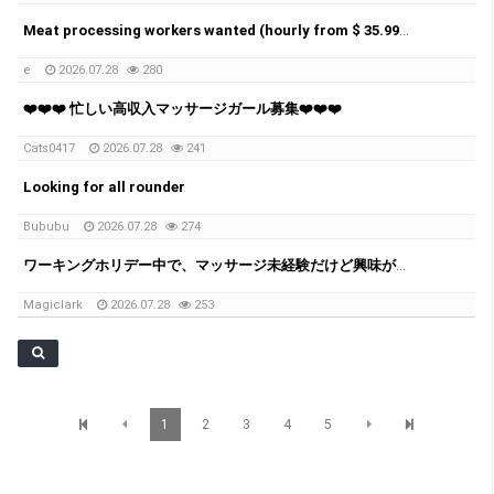
Meat processing workers wanted (hourly from $ 35.99 to 38.50)
e
2026.07.28
280
❤️❤️❤️ 忙しい高収入マッサージガール募集❤️❤️❤️
Cats0417
2026.07.28
241
Looking for all rounder
Bububu
2026.07.28
274
ワーキングホリデー中で、マッサージ未経験だけど興味がある方へ✨
Magiclark
2026.07.28
253
1
2
3
4
5