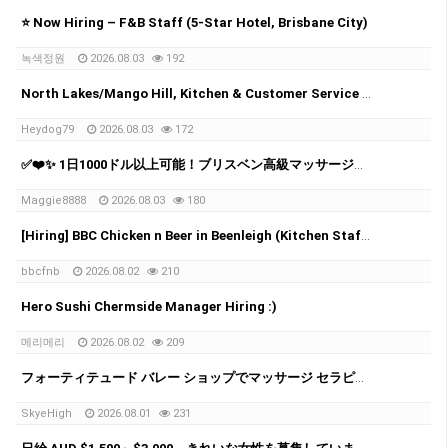
⭐️ Now Hiring – F&B Staff (5-Star Hotel, Brisbane City)
녹색정원
2026.08.03
192
North Lakes/Mango Hill, Kitchen & Customer Service Team Member Wanted (15–20 hrs/wk)
Heydog79
2026.08.03
172
✅❤️✨ 1日1000ドル以上可能！ブリスベン高級マッサージチェーン スタッフ募集中 ✨✅❤️
Maggie8888
2026.08.03
180
[Hiring] BBC Chicken n Beer in Beenleigh (Kitchen Staff wanted)
bbcfnb
2026.08.02
210
Hero Sushi Chermside Manager Hiring :)
메리메리
2026.08.02
209
フォーティテュード バレー ショップでマッサージ セラピストを募集中
SkyeHigh
2026.08.01
231