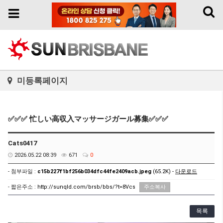
Toggl
Toggle
naviga
navigation
미등록페이지
✅✅✅ 忙しい高収入マッサージガール募集✅✅✅
Cats0417
2026.05.22 08:39
671
0
- 첨부파일 :
c15b227f1bf256b034dfc44fe2409acb.jpeg
(65.2K) -
다운로드
- 짧은주소 :
http://sunqld.com/brsb/bbs/?t=8Vcs
주소복사
목록