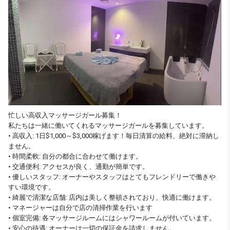
忙しい高収入マッサージガール募集！
私たちは一緒に働いてくれるマッサージガールを募集しています。
• 高収入: 1日$1,000～$3,000稼げます！毎日清算の給料、絶対に滞納し
ません。
• 時間柔軟: 自分の都合に合わせて働けます。
• 交通便利: アクセスが良く、通勤が簡単です。
• 優しいスタッフ: オーナーやスタッフはとてもフレンドリーで働きや
すい環境です。
• 綺麗で清潔な店舗: 店内は美しく整頓されており、快適に働けます。
• マネージャーは自分で店の清掃作業を行います
• 個室完備: 各マッサージルームにはシャワールームが付いています。
• 安心の待遇: オーナーは一切の保証金を請求しません。