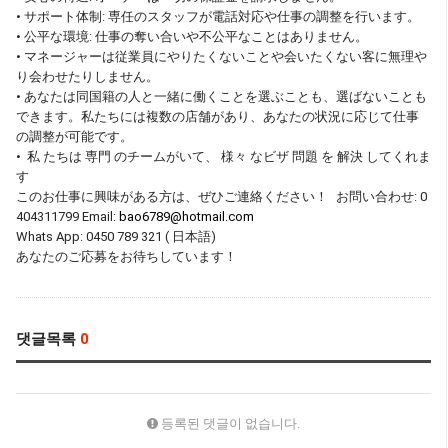
• サポート体制: 専任のスタッフが電話対応や仕事の調整を行います。
• 公平な環境: 仕事の奪い合いや不公平なことはありません。
• マネージャーは従業員にやりたくないことや会いたくない客に無理や
り会わせたりしません。
• あなたは同国籍の人と一緒に働くことを選ぶことも、選ばないことも
できます。私たちには複数の店舗があり、あなたの状況に応じて仕事
の調整が可能です。
• 私 たちは 専門 のチームがいて、 様々 なビザ 問題 を 解決 してくれま
す
このお仕事に興味がある方は、ぜひご連絡ください！ お問い合わせ: 0
404311799 Email:
bao6789@hotmail.com
Whats App: 0450 789 321 ( 日本語)
あなたのご応募をお待ちしています！
댓글목록
0
등록된 댓글이 없습니다.