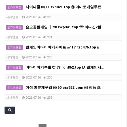
사이다쿨 ㈅ 11.rvn821.top ㉪ 야마토게임무료다운받기
킨디/프랩
서재영호
2026.07.26
225
손오공릴게임 ┥ 20.rwp341.top ☏ 바다신2릴게임
킨디/프랩
서재영호
2026.07.26
221
릴게임바다이야기사이트 ㎤ 17.rzc476.top ≥ 릴게임바다이야기
킨디/프랩
서재영호
2026.07.26
226
바다이야기부활 ☋ 79.rdh862.top ㎄ 릴게임사이트
킨디/프랩
서재영호
2026.07.26
236
여성 흥분제구입 ㈙ 60.cia952.com ㈙ 정품 조루방지제판매
킨디/프랩
서재영호
2026.07.26
233