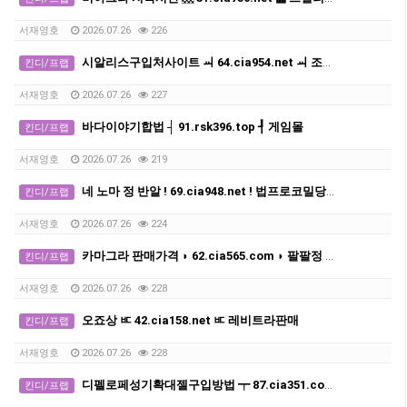
서재영호
2026.07.26
226
시알리스구입처사이트 ㆉ 64.cia954.net ㆉ 조루방지제 지속시간
킨디/프랩
서재영호
2026.07.26
227
바다이야기합법 ┤ 91.rsk396.top ┦ 게임몰
킨디/프랩
서재영호
2026.07.26
219
네 노마 정 반알 ! 69.cia948.net ! 법프로코밀당일배송
킨디/프랩
서재영호
2026.07.26
224
카마그라 판매가격 ◗ 62.cia565.com ◗ 팔팔정 구매
킨디/프랩
서재영호
2026.07.26
228
오죠상 ㅳ 42.cia158.net ㅳ 레비트라판매
킨디/프랩
서재영호
2026.07.26
228
디펠로페성기확대젤구입방법 ┯ 87.cia351.com ┯ 조루방지제후불제
킨디/프랩