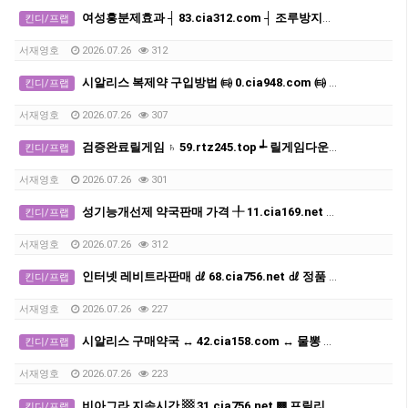
여성흥분제효과 ┤ 83.cia312.com ┤ 조루방지제 구입
킨디/프랩
서재영호
2026.07.26
312
시알리스 복제약 구입방법 ㈙ 0.cia948.com ㈙ 발기부전치료제 구매처 사이트
킨디/프랩
서재영호
2026.07.26
307
검증완료릴게임 ♄ 59.rtz245.top ┵ 릴게임다운로드
킨디/프랩
서재영호
2026.07.26
301
성기능개선제 약국판매 가격 ╀ 11.cia169.net ╀ 비아그라구매 사이트
킨디/프랩
서재영호
2026.07.26
312
인터넷 레비트라판매 ㎗ 68.cia756.net ㎗ 정품 발기부전치료제구매처사이트
킨디/프랩
서재영호
2026.07.26
227
시알리스 구매약국 ↔ 42.cia158.com ↔ 물뽕 구입하는곳
킨디/프랩
서재영호
2026.07.26
223
비아그라 지속시간 ▩ 31.cia756.net ▩ 프릴리지약국
킨디/프랩