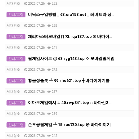
서재영호
2026.07.26
232
비닉스구입방법 _ 63.cia158.net _ 레비트라 정품 구입
킨디/프랩
서재영호
2026.07.26
228
체리마스터모바일 ∏ 73.rqa137.top ® 바다이야기
킨디/프랩
서재영호
2026.07.26
241
릴게임사이트 ㉰ 68.ryg143.top ♡ 모바일릴게임
킨디/프랩
서재영호
2026.07.26
272
황금성슬롯 ┹ 99.rhc621.top ╉ 바다이야기룰
킨디/프랩
서재영호
2026.07.26
237
야마토게임예시 ⊥ 40.rwp341.top ∩ 바다신2 다운로드
킨디/프랩
서재영호
2026.07.26
239
손오공릴게임 ┺ 15.ros730.top ㉿ 바다이야기
킨디/프랩
서재영호
2026.07.26
242