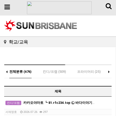
Toggl
Toggle
naviga
navigation
학교/교육
전체분류 (676)
킨디/프랩 (509)
프라이머리 (25)
세
제목
카카오야마토 ┗ 81.rfc234.top ㉡ 바다이야기게임기
킨디/프랩
서재영호
2026.07.26
297