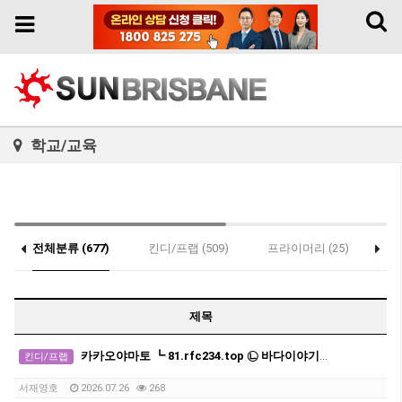
Toggl
Toggle
naviga
navigation
학교/교육
전체분류 (677)
킨디/프랩 (509)
프라이머리 (25)
세
제목
카카오야마토 ┗ 81.rfc234.top ㉡ 바다이야기게임기
킨디/프랩
서재영호
2026.07.26
268