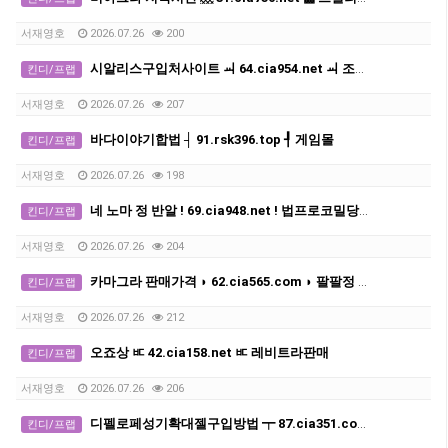
서재영호
2026.07.26
200
시알리스구입처사이트 ㆉ 64.cia954.net ㆉ 조루방지제 지속시간
킨디/프랩
서재영호
2026.07.26
207
바다이야기합법 ┤ 91.rsk396.top ┦ 게임몰
킨디/프랩
서재영호
2026.07.26
198
네 노마 정 반알 ! 69.cia948.net ! 법프로코밀당일배송
킨디/프랩
서재영호
2026.07.26
204
카마그라 판매가격 ◗ 62.cia565.com ◗ 팔팔정 구매
킨디/프랩
서재영호
2026.07.26
212
오죠상 ㅳ 42.cia158.net ㅳ 레비트라판매
킨디/프랩
서재영호
2026.07.26
206
디펠로페성기확대젤구입방법 ┯ 87.cia351.com ┯ 조루방지제후불제
킨디/프랩