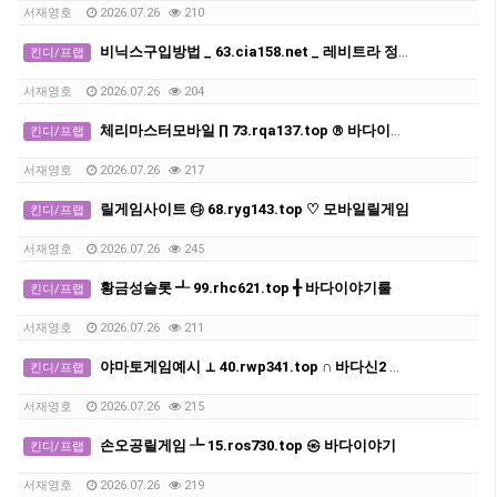
서재영호
2026.07.26
210
비닉스구입방법 _ 63.cia158.net _ 레비트라 정품 구입
킨디/프랩
서재영호
2026.07.26
204
체리마스터모바일 ∏ 73.rqa137.top ® 바다이야기
킨디/프랩
서재영호
2026.07.26
217
릴게임사이트 ㉰ 68.ryg143.top ♡ 모바일릴게임
킨디/프랩
서재영호
2026.07.26
245
황금성슬롯 ┹ 99.rhc621.top ╉ 바다이야기룰
킨디/프랩
서재영호
2026.07.26
211
야마토게임예시 ⊥ 40.rwp341.top ∩ 바다신2 다운로드
킨디/프랩
서재영호
2026.07.26
215
손오공릴게임 ┺ 15.ros730.top ㉿ 바다이야기
킨디/프랩
서재영호
2026.07.26
219