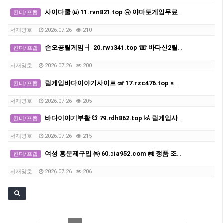
사이다쿨 ㈅ 11.rvn821.top ㉪ 야마토게임무료다운받기
킨디/프랩
서재영호
2026.07.26
210
손오공릴게임 ┥ 20.rwp341.top ☏ 바다신2릴게임
킨디/프랩
서재영호
2026.07.26
200
릴게임바다이야기사이트 ㎤ 17.rzc476.top ≥ 릴게임바다이야기
킨디/프랩
서재영호
2026.07.26
205
바다이야기부활 ☋ 79.rdh862.top ㎄ 릴게임사이트
킨디/프랩
서재영호
2026.07.26
215
여성 흥분제구입 ㈙ 60.cia952.com ㈙ 정품 조루방지제판매
킨디/프랩
서재영호
2026.07.26
206