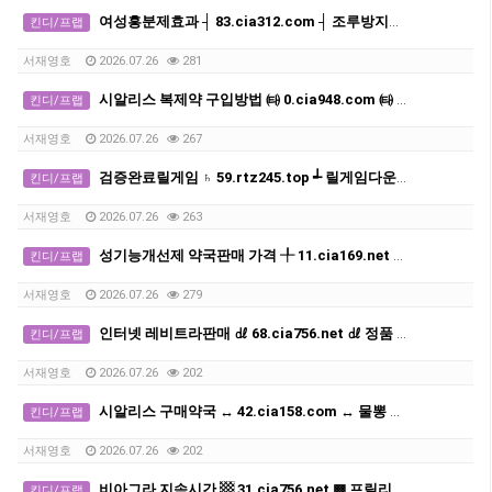
여성흥분제효과 ┤ 83.cia312.com ┤ 조루방지제 구입
킨디/프랩
서재영호
2026.07.26
281
시알리스 복제약 구입방법 ㈙ 0.cia948.com ㈙ 발기부전치료제 구매처 사이트
킨디/프랩
서재영호
2026.07.26
267
검증완료릴게임 ♄ 59.rtz245.top ┵ 릴게임다운로드
킨디/프랩
서재영호
2026.07.26
263
성기능개선제 약국판매 가격 ╀ 11.cia169.net ╀ 비아그라구매 사이트
킨디/프랩
서재영호
2026.07.26
279
인터넷 레비트라판매 ㎗ 68.cia756.net ㎗ 정품 발기부전치료제구매처사이트
킨디/프랩
서재영호
2026.07.26
202
시알리스 구매약국 ↔ 42.cia158.com ↔ 물뽕 구입하는곳
킨디/프랩
서재영호
2026.07.26
202
비아그라 지속시간 ▩ 31.cia756.net ▩ 프릴리지약국
킨디/프랩