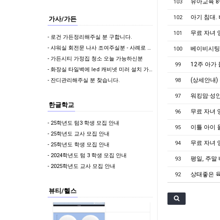
유아교육 8
103
아기 침대.
102
가사/가든
무료 자녀 
101
- 로건 가든정리해주실 분 구합니다.
- 샤워실 회전문 나사 조여주실분 - 사례로 50불 드려요 (위치: 사뱅)
베이비시팅
100
- 가든시티 가정집 청소 오늘 가능하신분
12주 아가
99
- 화장실 타일벽에 led 캐비넷 미러 설치 가능하신분?
(상세안내)
- 잔디관리해주실 분 찾습니다.
98
워킹맘·성인
97
한글학교
무료 자녀 
96
- 25학년도 텀3 학생 모집 안내
이틀 아이 
95
- 25학년도 교사 모집 안내
무료 자녀 
94
- 25학년도 학생 모집 안내
- 2024학년도 텀 3 학생 모집 안내
평일, 주말
93
- 2025학년도 교사 모집 안내
상태좋은 
92
뷰티/헬스