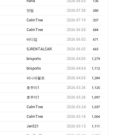
nana
2026.08.03
136
앗띰
2026.07.28
280
CalmTree
2026.07.19
337
CalmTree
2026.06.03
684
바디업
2026.06.02
671
SJRENTALCAR
2026.06.02
665
brisports
2026.04.05
1,279
brisports
2026.04.04
1,112
피니쉬블로
2026.04.03
1,284
호주미1
2026.03.26
1,125
호주미1
2026.03.26
1,097
CalmTree
2026.03.24
1,037
CalmTree
2026.03.18
1,004
Jen521
2026.03.13
1,111