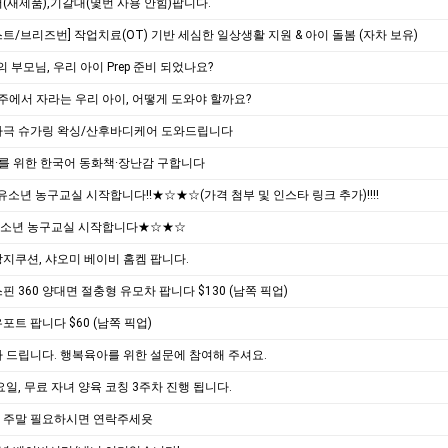
(새제품),기갈대(몇번 사용 안힘)팝니다.
트/브리즈번] 작업치료(OT) 기반 세심한 일상생활 지원 & 아이 돌봄 (자차 보유)
의 부모님, 우리 아이 Prep 준비 되었나요?
호주에서 자라는 우리 아이, 어떻게 도와야 할까요?
자극 슈가링 왁싱/산후바디케어 도와드립니다
를 위한 한국어 동화책·장난감 구합니다
‼️유소년 농구교실 시작합니다‼️★☆★☆(가격 첨부 및 인스타 링크 추가)‼️‼️
소년 농구교실 시작합니다★☆★☆
지쿠션, 샤오미 베이비 홈켐 팝니다.
핀 360 양대면 절충형 유모차 팝니다 $130 (남쪽 픽업)
포트 팝니다 $60 (남쪽 픽업)
 드립니다. 행복육아를 위한 설문에 참여해 주셔요.
요일, 무료 자녀 양육 코칭 3주차 진행 됩니다.
 주말 필요하시면 연락주세욧