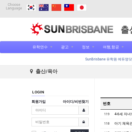
Choose
Language
출
유학연수
광고
정보
여행,항공
SunBrisbane 유학원 에듀영
출산/육아
LOGIN
회원가입
아이디/비번찾기
번호
4-6세 자
119
아기 체육관
118