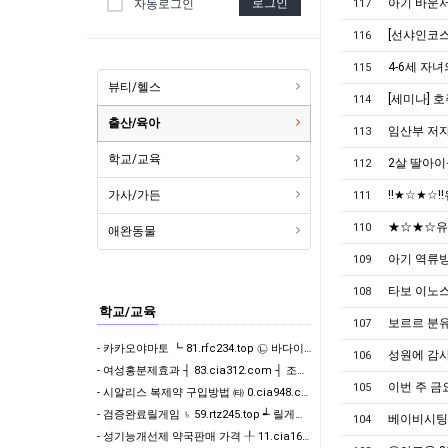
로그인
아기 바운서
자동로그인
117
[선샤인코스
116
4-6세 자녀
115
뷰티/헬스
[세미나] 
114
출산/육아
임산부 저
113
학교/교육
2살 딸아이
112
가사/가든
‼️★☆★☆
111
★☆★☆유
110
애완동물
아기 역류방
109
타보 이노스
108
학교/교육
보르르 분유
107
- 카카오야마토 ┗ 81.rfc234.top ㉡ 바다이야기게임기
성원에 감사
106
- 여성흥분제효과 ┤ 83.cia312.com ┤ 조루방지제 구입
이번 주 금
105
- 시알리스 복제약 구입방법 ㈙ 0.cia948.com ㈙ 발기부전치료제 구매처 사이트
- 검증완료릴게임 ♄ 59.rtz245.top ┵ 릴게임다운로드
베이비시팅
104
- 성기능개선제 약국판매 가격 ╀ 11.cia169.net ╀ 비아그라구매 사이트