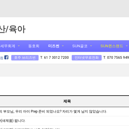
산/육아
세무회계
동호회
미즈썬
SUN골코
SUN퀸스랜드
호주 브리즈번
T. 61 7 3012 7200
인터넷무료전화
T. 070 7565 94
닷컴
제목
녀의 부모님, 우리 아이 Prep 준비 되었나요? 자리가 몇게 남지 않았습니다.
(새제품) 팝니다.