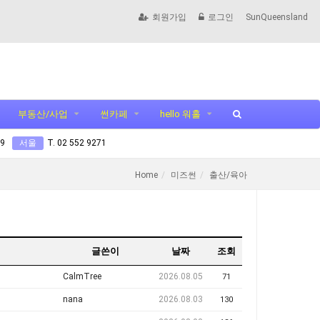
회원가입
로그인
SunQueensland
부동산/사업
썬카페
hello 워홀
99
서울
T. 02 552 9271
Home
미즈썬
출산/육아
글쓴이
날짜
조회
CalmTree
2026.08.05
71
nana
2026.08.03
130