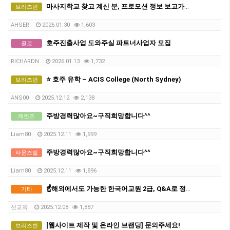
마사지학교 찾고 계신 분, 프로모션 정보 보고가세요~
브리즈번
AHSER
2026.01.30
1,603
호주진출사업 도와주실 파트너사업자 모집
골코
RICHARDN
2026.01.13
1,732
⭐ 호주 유학 – ACIS College (North Sydney)
브리즈번
ANS00
2025.12.12
2,138
주방경력많아요~구직희망합니다^^
케언즈
Liam80
2025.12.11
1,999
주방경력많아요~구직희망합니다^^
타운즈빌
Liam80
2025.12.11
1,896
☝️해외에서도 가능한 한국어교원 2급, Q&A로 정리했다!
기타
선교육
2025.12.08
1,887
[웹사이트 제작 및 온라인 브랜딩] 문의주세요!
브리즈번