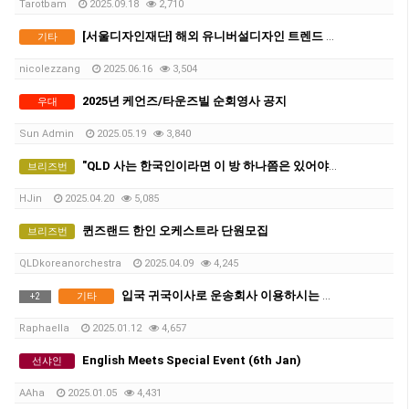
Tarotbam
2025.09.18
2,710
[서울디자인재단] 해외 유니버설디자인 트렌드 리포트 모집 안내 (~6/20 KST 15:00)
기타
nicolezzang
2025.06.16
3,504
2025년 케언즈/타운즈빌 순회영사 공지
우대
Sun Admin
2025.05.19
3,840
"QLD 사는 한국인이라면 이 방 하나쯤은 있어야 함 (유용한 카톡방 모음 공유)"
브리즈번
HJin
2025.04.20
5,085
퀸즈랜드 한인 오케스트라 단원모집
브리즈번
QLDkoreanorchestra
2025.04.09
4,245
입국 귀국이사로 운송회사 이용하시는 분들 정보 나눔 하오니 꼭 조심하세요.
기타
+
2
Raphaella
2025.01.12
4,657
English Meets Special Event (6th Jan)
선샤인
AAha
2025.01.05
4,431