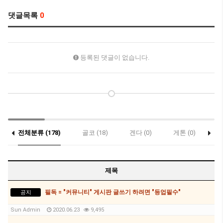
댓글목록
0
등록된 댓글이 없습니다.
전체분류 (178)
골코 (18)
겐다 (0)
게톤 (0)
락
(0)
제목
필독 = "커뮤니티" 게시판 글쓰기 하려면 "등업필수"
공지
Sun Admin
2020.06.23
9,495