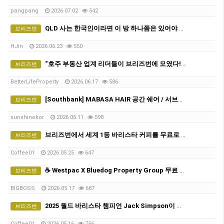
pangpang
2026.07.02
542
QLD 사는 한국인이라면 이 방 하나쯤은 있어야 함 (유용한 카톡방 모음 공유)
브리즈번
HJin
2026.06.23
550
“호주 부동산 업계 리더들이 브리즈번에 모였다!” 브리즈번 특별 합동 무료 부동산 세미나에 여러분을 초대합니다
브리즈번
BetterLifeProperty
2026.06.17
586
[Southbank] MABASA HAIR 공간 쉐어 / 서브리스(Sub-lease) 파트너를 모십니다!
브리즈번
sunshinekor
2026.06.11
598
브리즈번에서 세계 1등 바리스타 커피를 무료로 마실 수 있다면?
브리즈번
Coffee01
2026.05.25
647
☕️ Westpac X Bluedog Property Group 무료 커피 & 부동산 토크 - 5월21일(목)
브리즈번
BIGBOSS
2026.05.17
687
2025 월드 바리스타 챔피언 Jack Simpson이 브리즈번에 옵니다! - The Hideout Team
브리즈번
Coffee01
2026.05.16
756