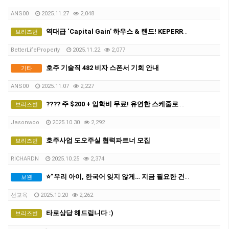
ANS00
2025.11.27
2,048
역대급 ‘Capital Gain’ 하우스 & 랜드! KEPERRA, QUARRY “그곳이 알고 싶다”. 브리즈번 특별 ‘합동’ 부동산 세미나.
브리즈번
BetterLifeProperty
2025.11.22
2,077
호주 기술직 482 비자 스폰서 기회 안내
기타
ANS00
2025.11.07
2,227
???? 주 $200 + 입학비 무료! 유연한 스케줄로 일과 공부 둘 다 잡으세요 ????
브리즈번
Jasonwoo
2025.10.30
2,292
호주사업 도오주실 협력파트너 모집
브리즈번
RICHARDN
2025.10.25
2,374
⭐“우리 아이, 한국어 잊지 않게… 지금 필요한 건 한국어교원입니다”⭐
보웬
선교육
2025.10.20
2,262
타로상담 해드립니다 :)
브리즈번