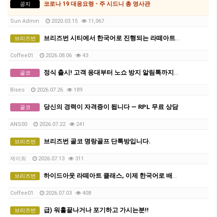
코로나 19 대응요령 - 주 시드니 총 영사관
공지
Sun Admin
2020.03.15
11,067
브리즈번 시티에서 한국어로 진행되는 라떼아트 클래스, 8/29(토)에 열립니다
브리즈번
Coffee01
2026.08.06
43
정식 출시! 고객 응대부터 노쇼 방지 알림톡까지. 24시간 일하는 '다국어 AI 비서' 를 두어 매출을 늘리세요! (1인샵 평생 무료)
골코
Biseo
2026.07.26
189
당신의 경력이 자격증이 됩니다 — RPL 무료 상담
골코
ANS00
2026.07.22
241
브리즈번 골코 명랑골프 단톡방입니다.
브리즈번
제이최
2026.07.13
311
하이드아웃 라떼아트 클래스, 이제 한국어로 배웁니다 ☕ 그룹 커피 클래스 오픈!
브리즈번
Coffee01
2026.07.03
408
급) 워홀끝나거나 포기하고 가시는분!!
브리즈번