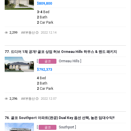
$809,800
3-4
Bed
2
Bath
2
Car Park
2,299
AK부동산
2022.12.14
77. 드디어 1채 공개! 골코 상업 허브 Ormeau Hills 하우스 & 랜드 패키지
[
Ormeau Hills ]
골코
$792,373
4
Bed
2
Bath
2
Car Park
2,296
AK부동산
2022.12.07
76. 골코 Southport 아파트(완공) Dual Key 옵션 선택, 높은 임대수익!!
[
Southport ]
골코