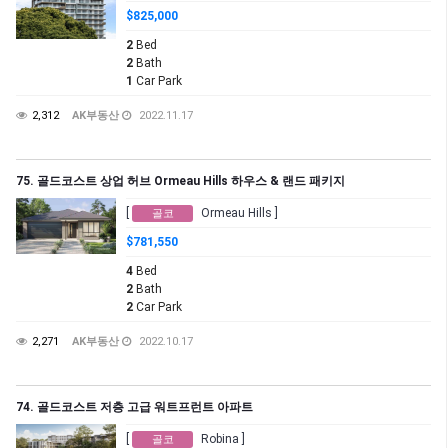
$825,000
2
Bed
2
Bath
1
Car Park
2,312
AK부동산
2022.11.17
75. 골드코스트 상업 허브 Ormeau Hills 하우스 & 랜드 패키지
[
Ormeau Hills ]
골코
$781,550
4
Bed
2
Bath
2
Car Park
2,271
AK부동산
2022.10.17
74. 골드코스트 저층 고급 워트프런트 아파트
[
Robina ]
골코