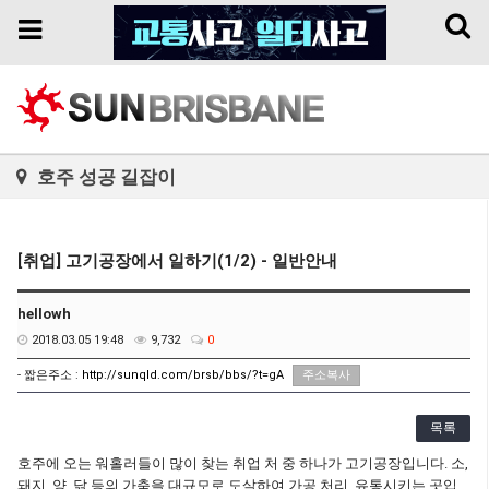
Toggl
Toggle
naviga
navigation
호주 성공 길잡이
[취업] 고기공장에서 일하기(1/2) - 일반안내
hellowh
2018.03.05 19:48
9,732
0
- 짧은주소 :
http://sunqld.com/brsb/bbs/?t=gA
주소복사
목록
호주에 오는 워홀러들이 많이 찾는 취업 처 중 하나가 고기공장입니다. 소,
돼지, 양, 닭 등의 가축을 대규모로 도살하여 가공 처리, 유통시키는 곳입