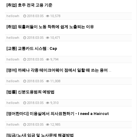
[취업] 호주 전국 고용 기준
hellowh
2018.03.05
10,578
[취업] 워홀러들이 노동 착취에 쉽게 노출되는 이유
hellowh
2018.03.05
10,471
[교통] 교통카드 시스템 : Cap
hellowh
2018.03.05
9,794
[영어] 까페나 각종 테이크어웨이 점에서 일할 때 쓰는 용어 A to Z!
hellowh
2018.03.05
11,008
[법률] 신분도용범죄 예방법
hellowh
2018.03.05
9,310
[영어한마디] 미용실에서 의사표현하기 - I need a Haircut
hellowh
2018.03.05
12,985
[임금/노사] 임금 및 노사문제 해결방법