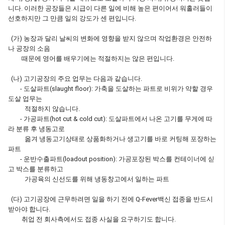
니다. 이러한 공장들은 시급이 다른 일에 비해 높은 편이어서 워홀러들이
선호하지만 그 만큼 일의 강도가 센 편입니다.
(가) 농장과 달리 날씨의 변화에 영향을 받지 않으며 작업환경은 안전하
나 공장의 소음
때문에 영어를 배우기에는 적절하지는 않은 편입니다.
(나) 고기공장의 주요 업무는 다음과 같습니다.
- 도살파트(slaught floor): 가축을 도살하는 파트로 비위가 약할 경우
도살 업무는
적절하지 않습니다.
- 가공파트(hot cut & cold cut): 도살파트에서 나온 고기를 무게에 따
라 분류 후 냉동고로
옮겨 냉동고기상태로 상품화하거나 생고기를 바로 커팅해 포장하는
파트
- 운반수출파트(loadout position): 가공포장된 박스를 컨테이너에 싣
고 박스를 분류하고
가공육의 신선도를 위해 냉동창고에서 일하는 파트
(다) 고기공장에 근무하려면 일을 하기 전에 Q-Fever백신 접종을 반드시
받아야 합니다.
취업 전 회사측에서도 접종 사실을 요구하기도 합니다.