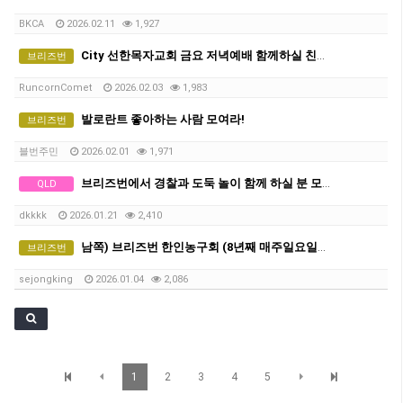
BKCA
2026.02.11
1,927
City 선한목자교회 금요 저녁예배 함께하실 친구분 가족분 기다립니다^^
브리즈번
RuncornComet
2026.02.03
1,983
발로란트 좋아하는 사람 모여라!
브리즈번
블번주민
2026.02.01
1,971
브리즈번에서 경찰과 도둑 놀이 함께 하실 분 모집합니다!!
QLD
dkkkk
2026.01.21
2,410
남쪽) 브리즈번 한인농구회 (8년째 매주일요일오전)
브리즈번
sejongking
2026.01.04
2,086
1
2
3
4
5