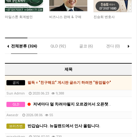
4,655
15,044
11,049
마일스톤 회계법인
비즈니스 판매 & 구매
진승희 변호사
전체분류 (324)
QLD (92)
골코 (6)
겐다 (0)
게
콥스하버 (0)
제목
필독 = "친구해요" 게시판 글쓰기 하려면 "등업필수"
공지
Sun Admin
2020.06.23
9,388
저녁마다 멀 차려야될지 모르겠어서 오픈챗팅만들었어요.
QLD
Awsedr
2026.08.06
55
반갑습니다. 뉴질랜드에서 인사 올립니다.
브리즈번
missbriban
2026.07.02
720