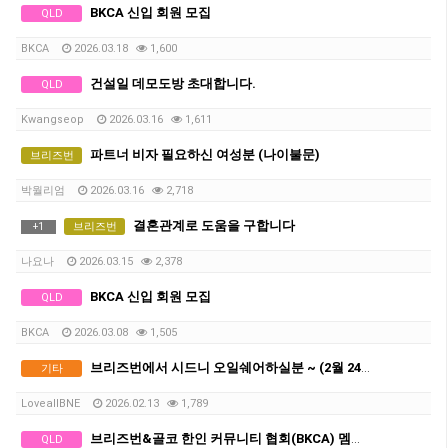
BKCA 신입 회원 모집
QLD
BKCA
2026.03.18
1,600
건설일 데모도방 초대합니다.
QLD
Kwangseop
2026.03.16
1,611
파트너 비자 필요하신 여성분 (나이불문)
브리즈번
박월리엄
2026.03.16
2,718
결혼관계로 도움을 구합니다
브리즈번
+
1
나요나
2026.03.15
2,378
BKCA 신입 회원 모집
QLD
BKCA
2026.03.08
1,505
브리즈번에서 시드니 오일쉐어하실분 ~ (2월 24-26일 사이 출발)
기타
LoveallBNE
2026.02.13
1,789
브리즈번&골코 한인 커뮤니티 협회(BKCA) 멤버 모집
QLD