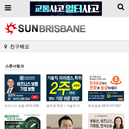
Toggl
Toggle
naviga
navigation
친구해요
스폰서링크
4,639
21,162
10,736
비즈니스 보험 0410 038 554
영주권 학위 / 기술직 라이센스 최소2주안에 받기! (요리, 페인팅, 용접, 차일드케어 등…
한국송금 0474 373 007