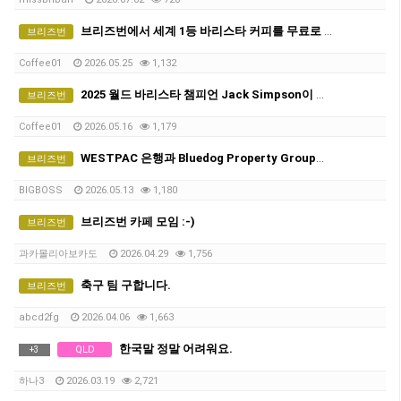
브리즈번에서 세계 1등 바리스타 커피를 무료로 마실 수 있다면?
브리즈번
Coffee01
2026.05.25
1,132
2025 월드 바리스타 챔피언 Jack Simpson이 브리즈번에 옵니다! - The Hideout Team
브리즈번
Coffee01
2026.05.16
1,179
WESTPAC 은행과 Bluedog Property Group이 함께 무료 커피 & 부동산 토크 행사(5월21일, 목)
브리즈번
BIGBOSS
2026.05.13
1,180
브리즈번 카페 모임 :-)
브리즈번
과카몰리아보카도
2026.04.29
1,756
축구 팀 구합니다.
브리즈번
abcd2fg
2026.04.06
1,663
한국말 정말 어려워요.
QLD
+
3
하나3
2026.03.19
2,721