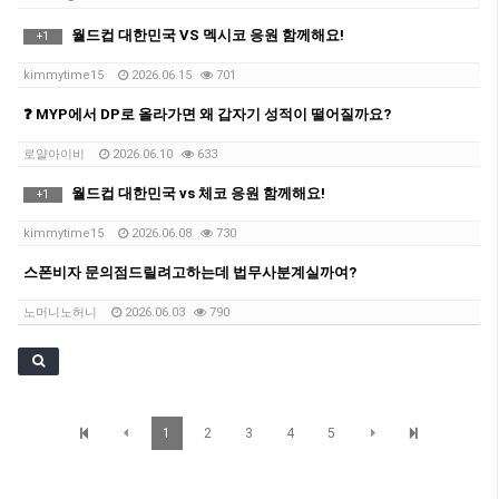
월드컵 대한민국 VS 멕시코 응원 함께해요!
+
1
kimmytime15
2026.06.15
701
❓ MYP에서 DP로 올라가면 왜 갑자기 성적이 떨어질까요?
로얄아이비
2026.06.10
633
월드컵 대한민국 vs 체코 응원 함께해요!
+
1
kimmytime15
2026.06.08
730
스폰비자 문의점드릴려고하는데 법무사분계실까여?
노머니노허니
2026.06.03
790
1
2
3
4
5