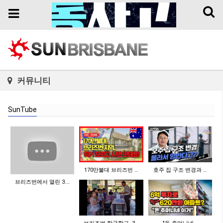
Toggl
Toggle
naviga
navigation
커뮤니티
SunTube
170만불대 브리즈번 …
호주 집 구조 변경과 …
브리즈번에서 열린 3.…