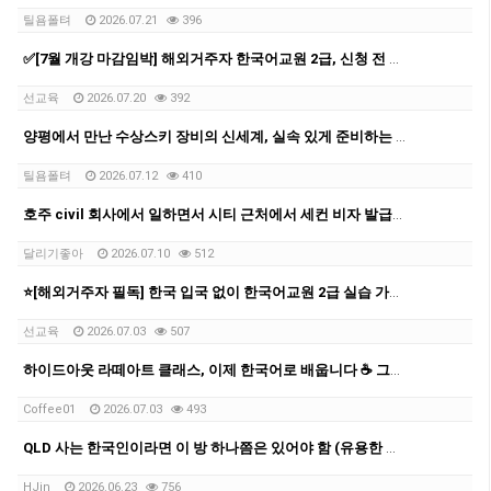
틸욤폴텨
2026.07.21
396
✅[7월 개강 마감임박] 해외거주자 한국어교원 2급, 신청 전 반드시 확인할 5가지
선교육
2026.07.20
392
양평에서 만난 수상스키 장비의 신세계, 실속 있게 준비하는 팁
틸욤폴텨
2026.07.12
410
호주 civil 회사에서 일하면서 시티 근처에서 세컨 비자 발급받은 과정을 공유 드립니다.
달리기좋아
2026.07.10
512
⭐[해외거주자 필독] 한국 입국 없이 한국어교원 2급 실습 가능한 마지막 반입니다
선교육
2026.07.03
507
하이드아웃 라떼아트 클래스, 이제 한국어로 배웁니다 ☕ 그룹 커피 클래스 오픈!
Coffee01
2026.07.03
493
QLD 사는 한국인이라면 이 방 하나쯤은 있어야 함 (유용한 카톡방 모음 공유)
HJin
2026.06.23
756