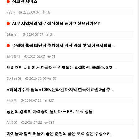
짐보관 서비스
kesty
2026.08.07
18
AI로 사업체의 업무 생산성을 높이고 싶으신가요?
Sianan
2026.08.07
24
주말에 훌쩍 떠났던 춘천에서 만난 인생 첫 웨이크서핑의 매력
틸욤폴텨
2026.08.07
31
브리즈번 시티에서 한국어로 진행되는 라떼아트 클래스, 8/29(토)에 열립니다
Coffee01
2026.08.06
53
⭐해외거주자 필독⭐100% 온라인 마지막 한국어교원 2급 추가모집 (~8/2)
선교육
2026.07.29
327
당신의 경력이 자격증이 됩니다 — RPL 무료 상담
ANS00
2026.07.22
385
아이들과 함께 머물기 좋은 춘천의 숨은 보석 같은 수상스키 숙소 후기