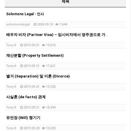
제목
Solomons Legal - 인사
solomonslegal
2024.05.10
7,644
배우자 비자 (Partner Visa) – 임시비자에서 영주권으로 가는 길
Tony K
2019.09.21
19,675
재산분할 (Property Settlement)
Tony K
2019.09.21
17,621
별거 (Separation) 및 이혼 (Divorce)
Tony K
2019.09.21
19,532
사실혼 (de facto) 관계
Tony K
2019.09.21
18,494
유언장 (Will) 챙기기
Tony K
2019.05.20
19,220