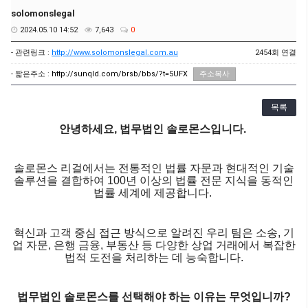
solomonslegal
2024.05.10 14:52
7,643
0
- 관련링크 :
http://www.solomonslegal.com.au
2454회 연결
- 짧은주소 :
http://sunqld.com/brsb/bbs/?t=5UFX
주소복사
목록
안녕하세요, 법무법인 솔로몬스입니다.
솔로몬스
리걸에서는
전통적인
법률
자문과
현대적인
기술
솔루션을
결합하여
100
년
이상의
법률
전문
지식을
동적인
법률
세계에
제공합니다
.
혁신과
고객
중심
접근
방식으로
알려진
우리
팀은
소송
,
기
업
자문
,
은행
금융
,
부동산
등
다양한
상업
거래에서
복잡한
법적
도전을
처리하는
데
능숙합니다
.
법무법인 솔로몬스를 선택해야
하는
이유는
무엇입니까
?