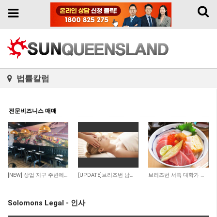
Toggl
Toggle
naviga
navigation
법률칼럼
전문비즈니스 매매
34
29
325
[NEW] 상업 지구 주변에 위치한 저렴한 렌트비의 수익률 좋은 타이 테이크 어웨이 샾 매…
[UPDATE]브리즈번 남쪽 저렴한 렌트비 마사지 샾
브리즈번 서쪽 대학가 인근 일식당 매매 합니다
Solomons Legal - 인사