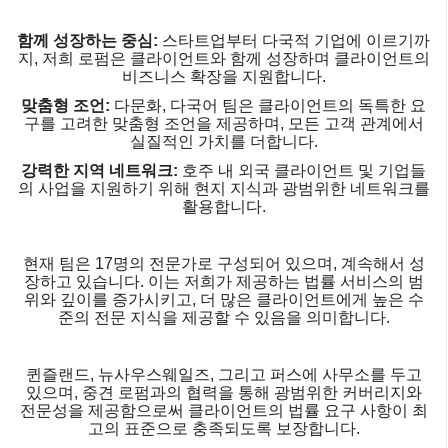
함께
성장하는
중심
:
스타트업부터
다국적
기업에
이르기까
지
, 저희 로펌은
클라이언
트와
함께
성장하며
클라이언트의
비즈니스
확장을
지원합니다
.
맞춤형
조언
:
다문화
,
다국어
팀은
클라이언트의
독특한
요
구를
고려한
맞춤형
조언을
제공하며
,
모든
고객
관계에서
실질적인
가치를
더합니다
.
강력한
지역
네트워크
:
호주
내
외국
클라이언트
및
기업들
의
사업을
지원하기
위해
현지
지식과
광범위한
네트워크를
활용합니다
.
현재
팀은
17
명의
전문가로
구성되어
있으며
,
계속해서
성
장하고
있습니다
.
이는
저희가
제공하는
법률
서비스의
범
위와
깊이를
증가시키고
,
더
많은
클라이언트에게
높은
수
준의
전문
지식을
제공할
수
있음을
의미합니다
.
퀸즐랜드
,
뉴사우스웨일즈
,
그리고
퍼스에
사무소를
두고
있으며
,
중견
로펌과의
협력을
통해
광범위한
커버리지와
전문성을
제공함으로써
클라이언트의
법률
요구
사항이
최
고의
표준으로
충족되도록
보장합니다
.