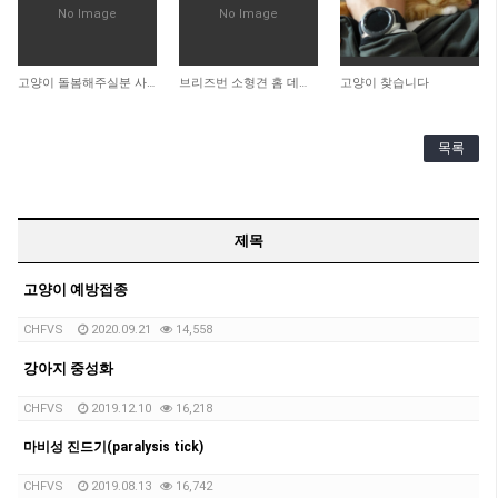
No Image
No Image
2,159
2,532
3,644
고양이 돌봄해주실분 사례합니다
브리즈번 소형견 홈 데이케어 & 홈 호스팅
고양이 찾습니다
목록
제목
고양이 예방접종
CHFVS
2020.09.21
14,558
강아지 중성화
CHFVS
2019.12.10
16,218
마비성 진드기(paralysis tick)
CHFVS
2019.08.13
16,742