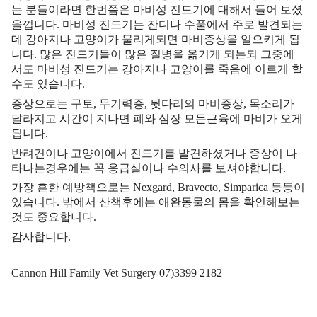
는
분들이라면
한번쯤은
마비성
진드기에
대해서
들어
보셨
을껍니다
.
마비성
진드기는
잔디나
수풀에서
주로
발견되는
데
강아지나
고양이가
물리게되면
마비증상을
일으키게
됩
니다
.
많은
진드기들이
많은
질병을
옮기게
되는되
그중에
서도
마비성
진드기는
강아지나
고양이를
죽음에
이르게
할
수도
있습니다
.
증상으로는
구토
,
무기력증
,
뒷다리의
마비증상
,
목소리가
달라지고
시간이
지나면
폐와
심장
모든근육에
마비가
오게
됩니다
.
반려견이나
고양이에서
진드기를
발견하셨거나
증상이
나
타나는경우에는
꼭
응급실이나
수의사를
보셔야합니다
.
가장
흔한
예방책으로는
Nexgard, Bravecto, Simparica
등등이
있습니다
.
밖에서
산책후에는
애완동물의
몸을
확인해보는
것도
중요합니다
.
감사합니다
.
Cannon Hill Family Vet Surgery 07)3399 2182