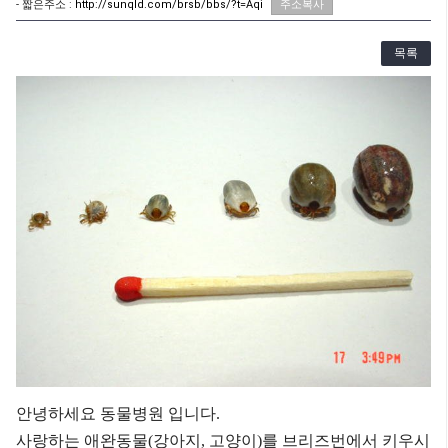
- 짧은주소 :
http://sunqld.com/brsb/bbs/?t=Aqi
주소복사
목록
안녕하세요
동물병원
입니다
.
사랑하는
애완동물
(
강아지
,
고양이
)
를
브리즈번에서
키우시